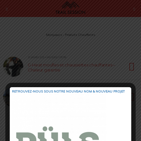
Marqueurs › Produits Chauffants
15 JANVIER 2025 • PAR SERGE FORTINI
G-Heat moufles et chaussettes chauffantes –
Chaleur garantie
6 DÉCEMBRE 2024 • PAR SERGE FORTINI
RETROUVEZ-NOUS SOUS NOTRE NOUVEAU NOM & NOUVEAU PROJET
G-Heat gants moto chauffants – Au service du
confort