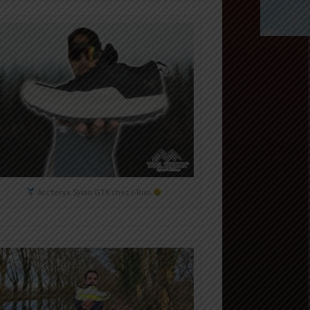
Arc'teryx Sylan GTX chez i-Run