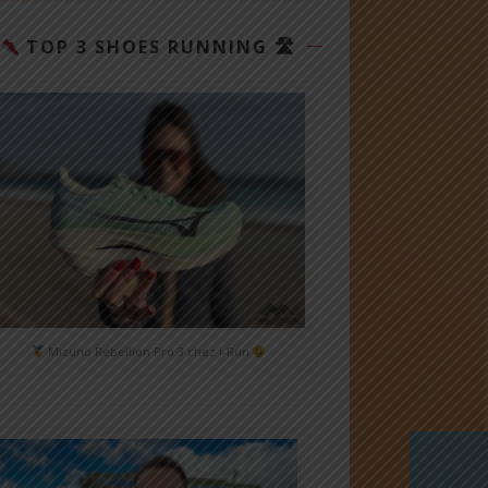
TOP 3 SHOES RUNNING 🛣
Mizuno Rebellion Pro 3 chez i-Run