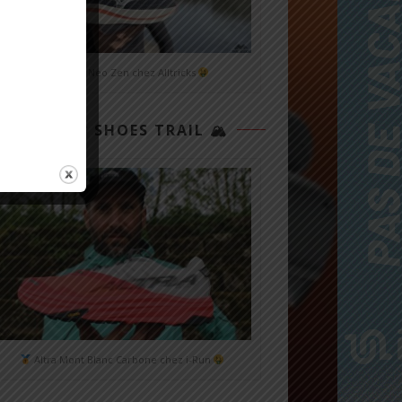
Mizuno Neo Zen chez Alltricks
TOP 3 SHOES TRAIL 🏔
Altra Mont Blanc Carbone chez i-Run