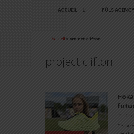
ACCUEIL
PÜLS AGENC
Accueil
»
project clifton
project clifton
Hoka 
futur
21 m
Découvr
une chau