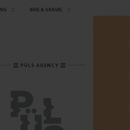
ING
BIKE & GRAVEL
PÜLS AGENCY