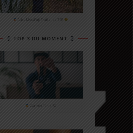
Asics MetaFuji Trail chez T4R
TOP 3 DU MOMENT
Garmin Fénix 7X