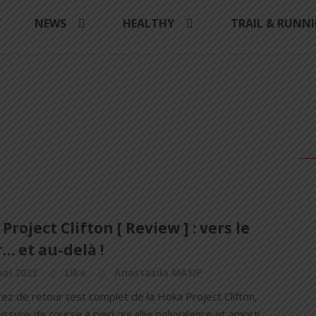
Y
NEWS
HEALTHY
TRAIL & RUNN
Project Clifton [ Review ] : vers le
… et au-delà !
ai 2023
Like
Anastasiia MASIP
ez de retour test complet de la Hoka Project Clifton,
ssure de course à pied qui allie polyvalence et amorti