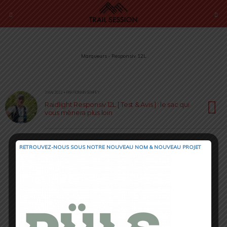
Marqueurs › Responsiv 12L
3 MAI 2022 • PAR ROMAIN SEMPEY
Raidlight Responsiv 12L [ Test & Avis ] : le sac qui
vous mènera plus loin
RETROUVEZ-NOUS SOUS NOTRE NOUVEAU NOM & NOUVEAU PROJET
Retour au début