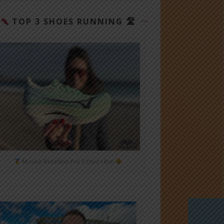
TOP 3 SHOES RUNNING 🛣
Mizuno Rebellion Pro 3 chez i-Run