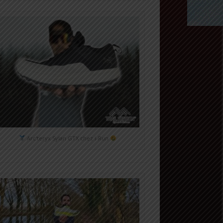
Arc'teryx Sylan GTX chez i-Run