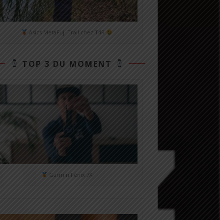
Asics MetaFuji Trail chez T4R
TOP 3 DU MOMENT
Garmin Fénix 7X