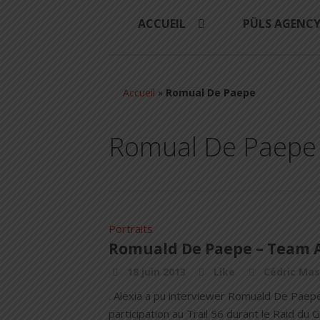
ACCUEIL
PÜLS AGENC
Accueil
»
Romual De Paepe
Romual De Paepe
Portraits
Romuald De Paepe – Team 
18 juin 2013
Like
Cédric Mas
. Alexia a pu interviewer Romuald De Paep
participation au Trail 56 durant le Raid du