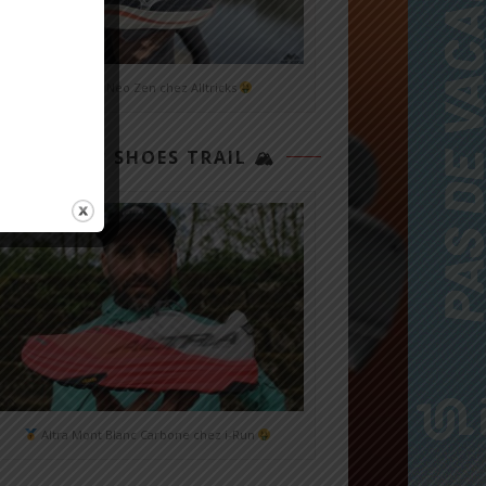
Mizuno Neo Zen chez Alltricks
TOP 3 SHOES TRAIL 🏔
Altra Mont Blanc Carbone chez i-Run