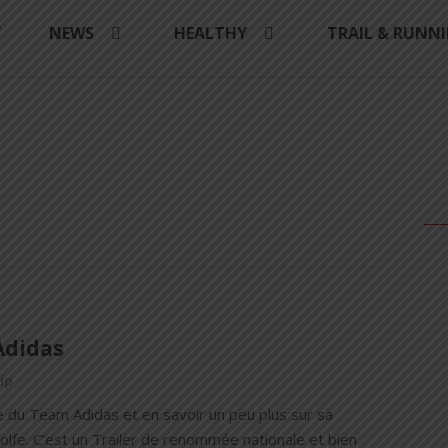
Y
NEWS
HEALTHY
TRAIL & RUNN
Adidas
ip
e du Team Adidas et en savoir un peu plus sur sa
 Golfe. C’est un Trailer de renommée nationale et bien