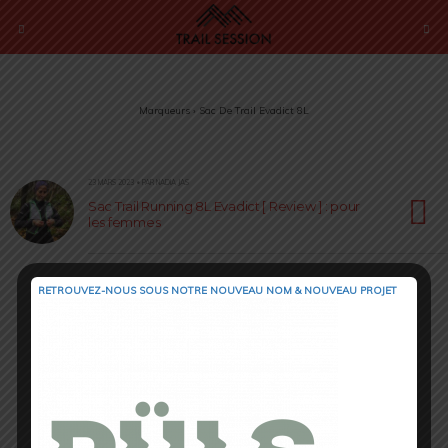
Marqueurs › Sac De Trail Evadict 8L
23 MARS 2023 • PAR NADIA JAS
Sac Trail Running 8L Evadict [ Review ] : pour
les femmes
RETROUVEZ-NOUS SOUS NOTRE NOUVEAU NOM & NOUVEAU PROJET
Retour au début