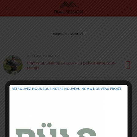
Marqueurs › Saentis TR
15 AVRIL 2024 • PAR JULIEN PICOT
Mammut Saentis TR Low – La polyvalente tout-
terrain
RETROUVEZ-NOUS SOUS NOTRE NOUVEAU NOM & NOUVEAU PROJET
Retour au début