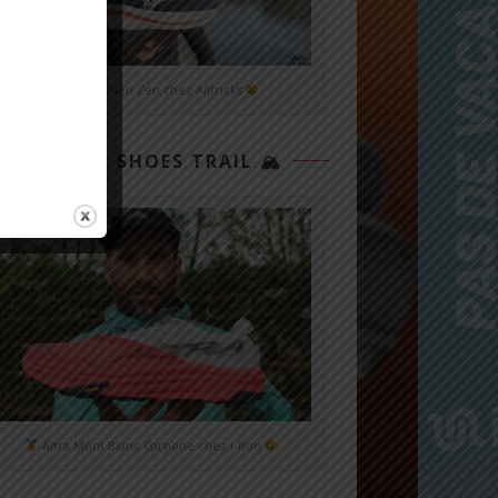
Mizuno Neo Zen chez Alltricks
TOP 3 SHOES TRAIL 🏔
Altra Mont Blanc Carbone chez i-Run