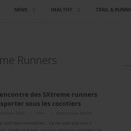
Y
NEWS
HEALTHY
TRAIL & RUNN
s
reme Runners
 rencontre des SXtreme runners
sporter sous les cocotiers
ctobre 2020
Like
Anastasiia MASIP
 ce sont des rencontres… Ce ne sont pas nos 2
rs, Cindie et Kevin, qui vous diront le contraire ! Ils