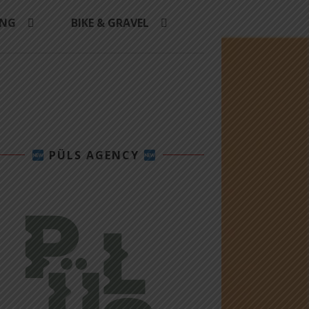
ING
BIKE & GRAVEL
PÜLS AGENCY