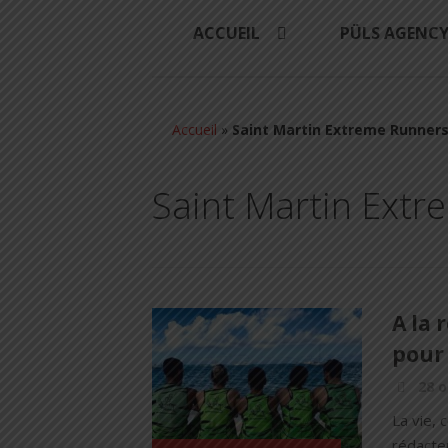
ACCUEIL
PÜLS AGENC
Accueil
»
Saint Martin Extreme Runner
Saint Martin Ext
A la
pour 
28 o
La vie,
rédacteu