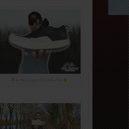
Arc'teryx Sylan GTX chez i-Run