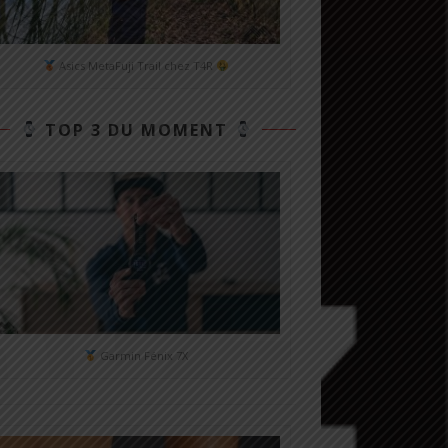
Asics MetaFuji Trail chez T4R
TOP 3 DU MOMENT
Garmin Fénix 7X