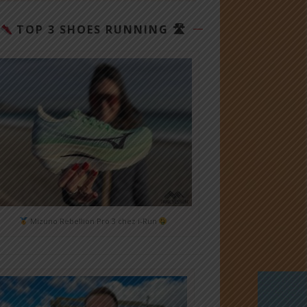
TOP 3 SHOES RUNNING 🛣
Mizuno Rebellion Pro 3 chez i-Run