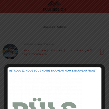
Marqueurs › Salomin
23 SEPTEMBRE 2023 • PAR CÉDRIC MASIP
Salomon x Ciele [ #Running ] : Fusion de style &
de performance
RETROUVEZ-NOUS SOUS NOTRE NOUVEAU NOM & NOUVEAU PROJET
Retour au début