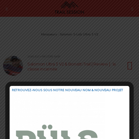
Marqueurs › Salomon S-Lab Ultra 3 V2
19 MAI 2023 • PAR CÉDRIC MASIP
Salomon Ultra 3 V2 & Bonatti Trail [ Review ] : la
classe incarnée
RETROUVEZ-NOUS SOUS NOTRE NOUVEAU NOM & NOUVEAU PROJET
Retour au début