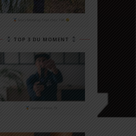
Asics MetaFuji Trail chez T4R
TOP 3 DU MOMENT
Garmin Fénix 7X