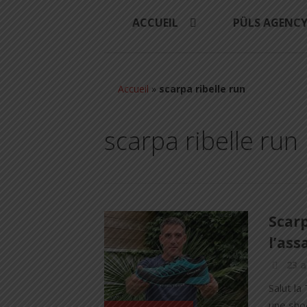
ACCUEIL
PÜLS AGENC
Accueil
»
scarpa ribelle run
scarpa ribelle run
Scarp
l’ass
23 a
Salut la
une shoe