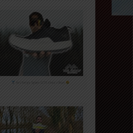
Arc'teryx Sylan GTX chez i-Run