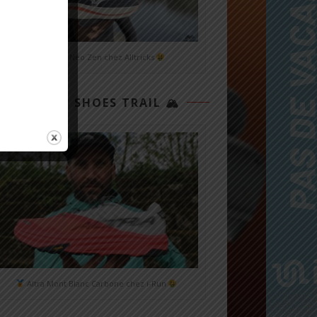
Mizuno Neo Zen chez Alltricks
TOP 3 SHOES TRAIL 🏔
Altra Mont Blanc Carbone chez i-Run