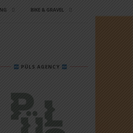
ING
BIKE & GRAVEL
PÜLS AGENCY