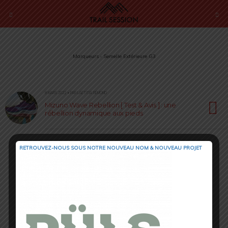
Marqueurs › Semelle Extérieure G3
8 MARS 2022 • PAR LAËTITIA RÉMOND
Mizuno Wave Rebellion [ Test & Avis ] : une
rébellion dynamique aux pieds
RETROUVEZ-NOUS SOUS NOTRE NOUVEAU NOM & NOUVEAU PROJET
Retour au début