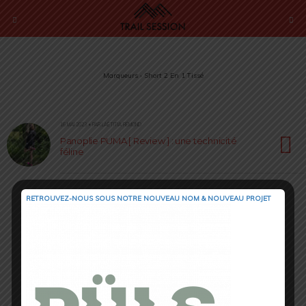
Marqueurs › Short 2 En 1 Tissé
16 MAI 2023 • PAR LAËTITIA RÉMOND
Panoplie PUMA [ Review ] : une technicité
féline
RETROUVEZ-NOUS SOUS NOTRE NOUVEAU NOM & NOUVEAU PROJET
Retour au début