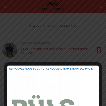
Marqueurs › Short Essence Stretch 2 Pouce
6 JUILLET 2021 • PAR THIBAUD BESSON
CRAFT : retour test croisé de deux shorts multi-
fonction
RETROUVEZ-NOUS SOUS NOTRE NOUVEAU NOM & NOUVEAU PROJET
Retour au début