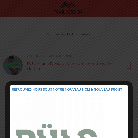
Marqueurs › Short Run Woven
22 OCTOBRE 2021 • PAR SÉBASTIEN RÉMOND
PUMA : une Deviate Nitro féline et un textile
détonnant !
RETROUVEZ-NOUS SOUS NOTRE NOUVEAU NOM & NOUVEAU PROJET
Retour au début