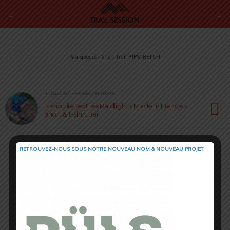
Marqueurs › Short Trail RIPSTRETCH
14 JUILLET 2021 • PAR SÉBASTIEN RÉMOND
Panoplie textiles Raidlight « Made In France » :
short & t-shirt trail
RETROUVEZ-NOUS SOUS NOTRE NOUVEAU NOM & NOUVEAU PROJET
Retour au début