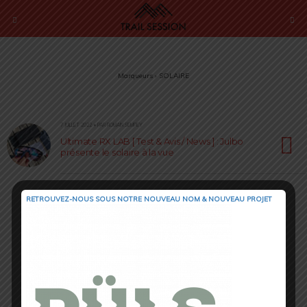
Marqueurs › SOLAIRE
7 JUILLET 2022 • PAR ROMAIN SEMPEY
Ultimate RX LAB [ Test & Avis / News ] : Julbo
présente le solaire à la vue
RETROUVEZ-NOUS SOUS NOTRE NOUVEAU NOM & NOUVEAU PROJET
Retour au début