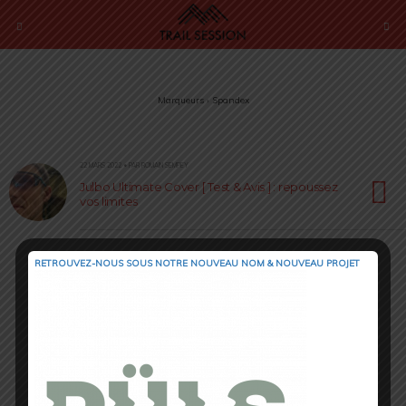
Marqueurs › Spandex
22 MARS 2022 • PAR ROMAIN SEMPEY
Julbo Ultimate Cover [ Test & Avis ] : repoussez
vos limites
RETROUVEZ-NOUS SOUS NOTRE NOUVEAU NOM & NOUVEAU PROJET
Retour au début