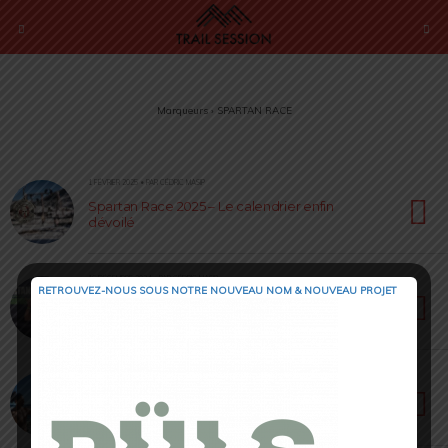
Marqueurs › SPARTAN RACE
1 FÉVRIER 2025 • PAR CÉDRIC MASIP
Spartan Race 2025 – Le calendrier enfin
dévoilé
16 DÉCEMBRE 2024 • PAR CÉDRIC MASIP
RETROUVEZ-NOUS SOUS NOTRE NOUVEAU NOM & NOUVEAU PROJET
Spartan Race 2024 – Championnat du Monde
à Abu Dhabi
25 OCTOBRE 2024 • PAR JULIEN VRILLAUD
Spartan Race 2024 – Estérel Saint-Raphaël