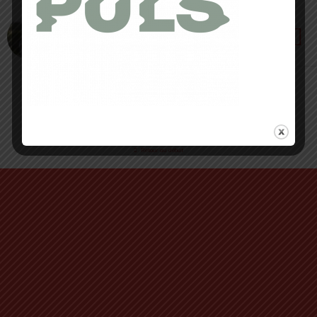
26 JUILLET 2024 • PAR SERGE FORTINI
World ChampionShip Ultra Spartan Race
Morzine 2024
Retour au début