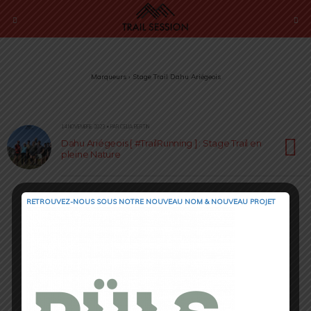
Marqueurs › Stage Trail Dahu Ariégeois
14 NOVEMBRE 2023 • PAR CELIA BERTIN
Dahu Ariégeois [ #TrailRunning ] : Stage Trail en
pleine Nature
RETROUVEZ-NOUS SOUS NOTRE NOUVEAU NOM & NOUVEAU PROJET
Retour au début