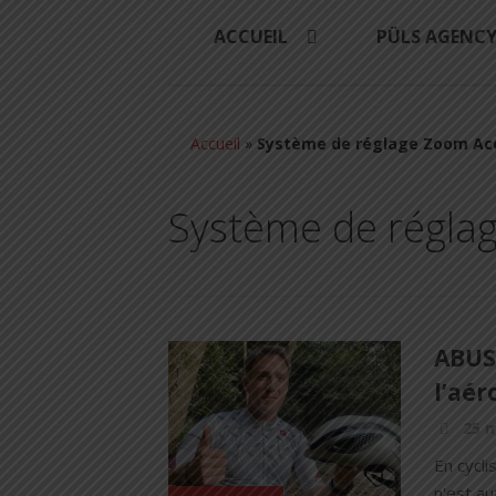
ACCUEIL
PÜLS AGENC
Accueil
»
Système de réglage Zoom Ac
Système de régla
ABUS 
l’aé
25 
En cycli
n'est au