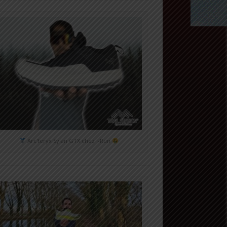
Arc'teryx Sylan GTX chez i-Run