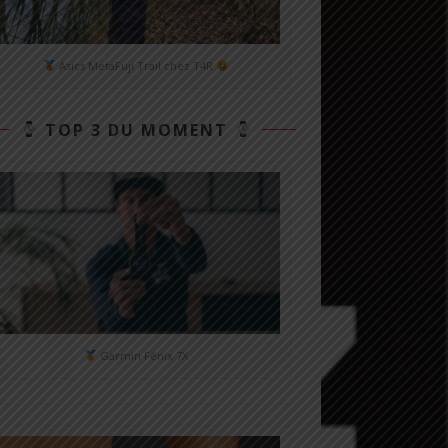
Asics MetaFuji Trail chez T4R
TOP 3 DU MOMENT
Garmin Fénix 7X