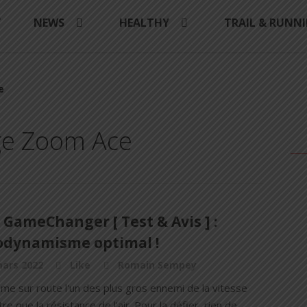
Y
NEWS
HEALTHY
TRAIL & RUNN
e
ge Zoom Ace
GameChanger [ Test & Avis ] :
rodynamisme optimal !
mars 2022
Like
Romain Sempey
sme sur route l'un des plus gros ennemi de la vitesse
tre que la résistance de l'air. Pour la défier, rien de