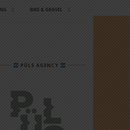
ING
BIKE & GRAVEL
PÜLS AGENCY