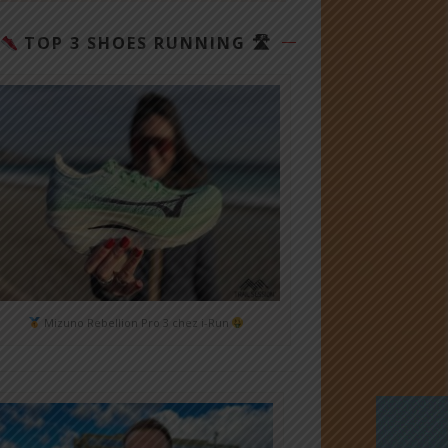
TOP 3 SHOES RUNNING 🛣
Mizuno Rebellion Pro 3 chez i-Run