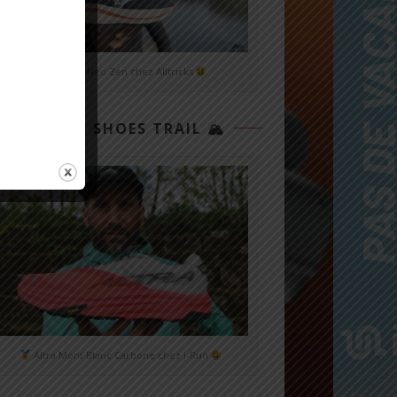
Mizuno Neo Zen chez Alltricks
TOP 3 SHOES TRAIL 🏔
Altra Mont Blanc Carbone chez i-Run