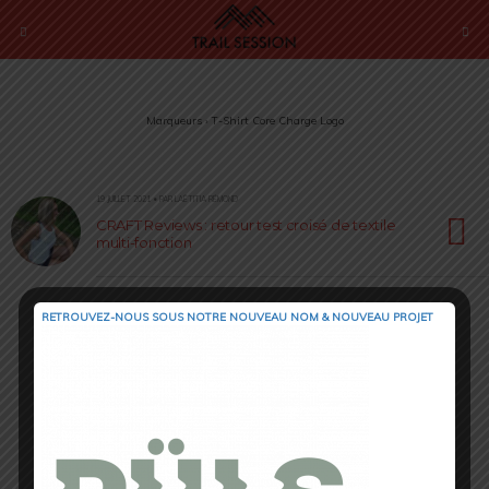
Marqueurs › T-Shirt Core Charge Logo
19 JUILLET 2021 • PAR LAËTITIA RÉMOND
CRAFT Reviews : retour test croisé de textile
multi-fonction
RETROUVEZ-NOUS SOUS NOTRE NOUVEAU NOM & NOUVEAU PROJET
Retour au début