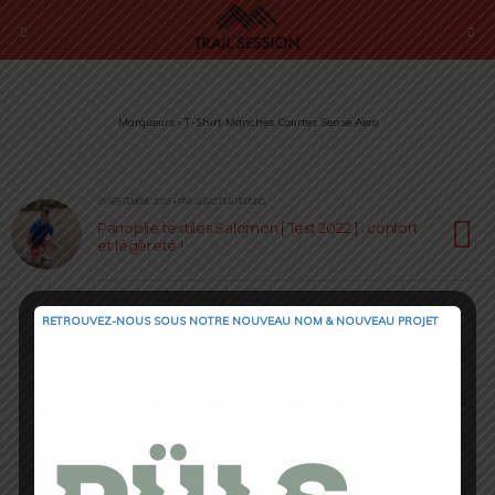
Marqueurs › T-Shirt Manches Courtes Sense Aero
15 SEPTEMBRE 2022 • PAR SÉBASTIEN RÉMOND
Panoplie textiles Salomon [ Test 2022 ] : confort
et légèreté !
RETROUVEZ-NOUS SOUS NOTRE NOUVEAU NOM & NOUVEAU PROJET
Retour au début