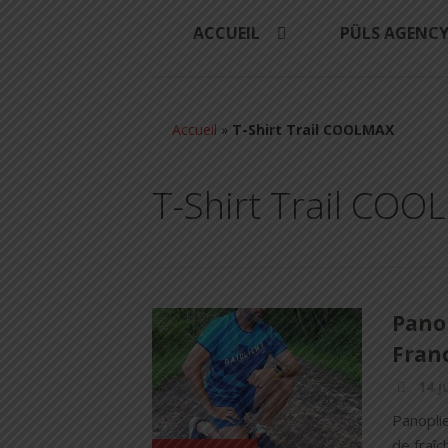
ACCUEIL
PÜLS AGENC
Accueil
»
T-Shirt Trail COOLMAX
T-Shirt Trail CO
Panop
Franc
14 j
Panoplie
de fraî