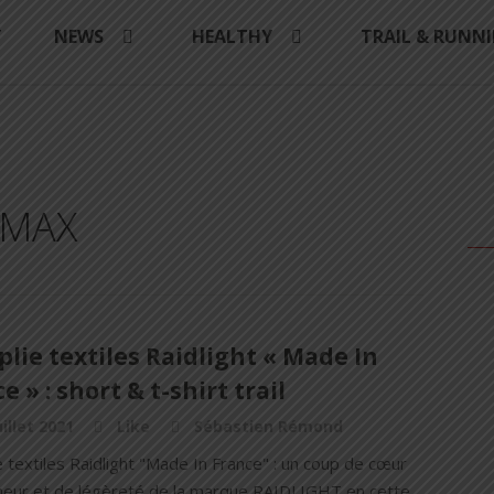
Y
NEWS
HEALTHY
TRAIL & RUNN
OLMAX
lie textiles Raidlight « Made In
e » : short & t-shirt trail
uillet 2021
Like
Sébastien Rémond
 textiles Raidlight "Made In France" : un coup de cœur
cheur et de légèreté de la marque RAIDLIGHT en cette