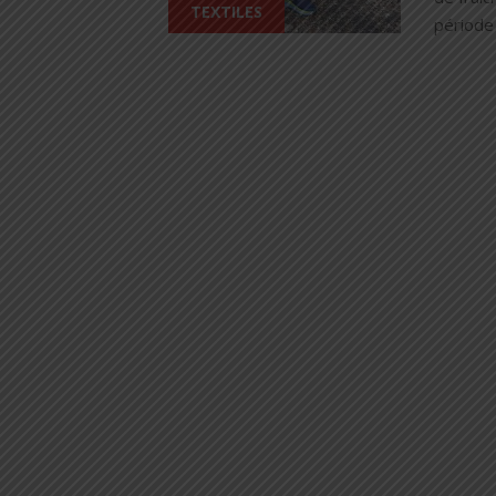
TEXTILES
période 