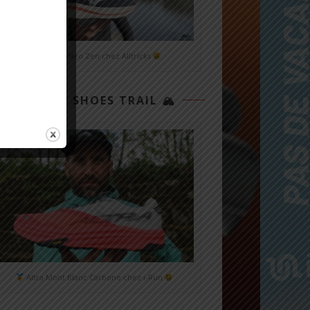
Mizuno Neo Zen chez Alltricks
TOP 3 SHOES TRAIL 🏔
Altra Mont Blanc Carbone chez i-Run