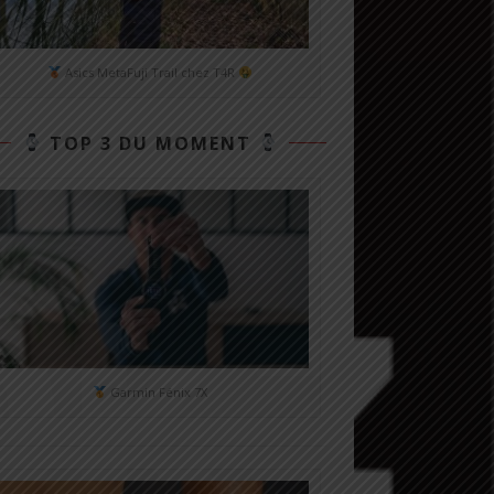
Asics MetaFuji Trail chez T4R
TOP 3 DU MOMENT
Garmin Fénix 7X