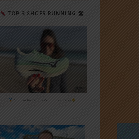
TOP 3 SHOES RUNNING 🛣
Mizuno Rebellion Pro 3 chez i-Run