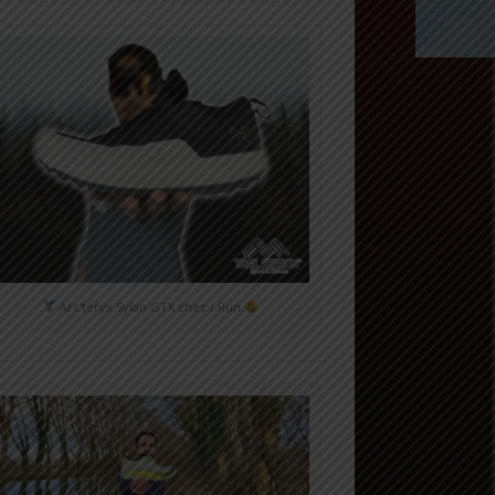
Arc'teryx Sylan GTX chez i-Run