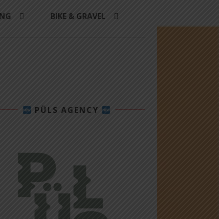
ING
BIKE & GRAVEL
PÜLS AGENCY