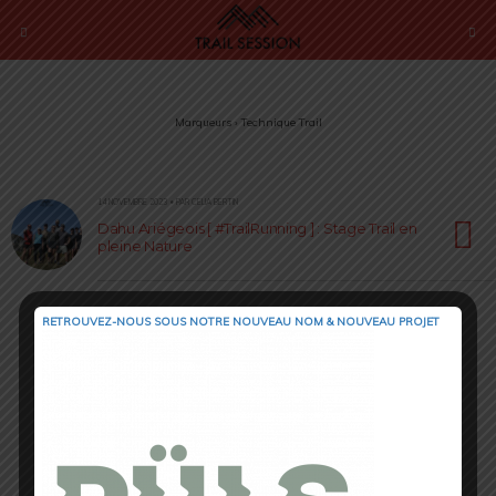
Marqueurs › Technique Trail
14 NOVEMBRE 2023 • PAR CELIA BERTIN
Dahu Ariégeois [ #TrailRunning ] : Stage Trail en
pleine Nature
RETROUVEZ-NOUS SOUS NOTRE NOUVEAU NOM & NOUVEAU PROJET
Retour au début