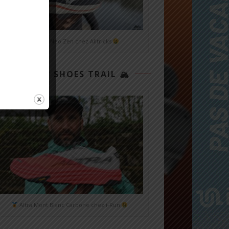
Mizuno Neo Zen chez Alltricks
TOP 3 SHOES TRAIL 🏔
Altra Mont Blanc Carbone chez i-Run