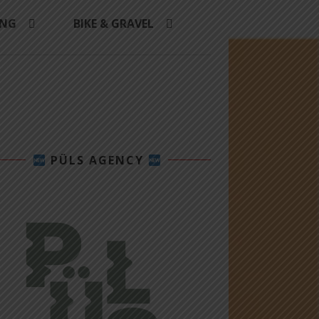
ING
BIKE & GRAVEL
PÜLS AGENCY