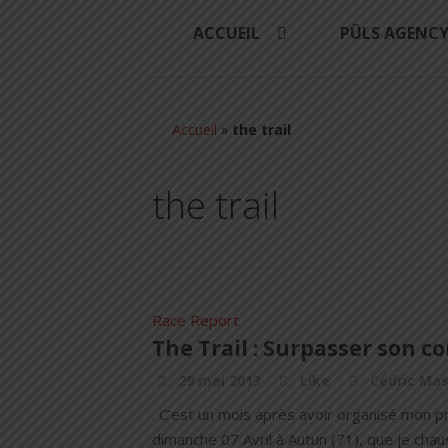
ACCUEIL
PÜLS AGENC
Accueil
»
the trail
the trail
Race Report
The Trail : Surpasser son 
29 mai 2013
Like
Cédric Mas
. C’est un mois après avoir organisé mon pro
dimanche 07 Avril à Autun (71), que je ch