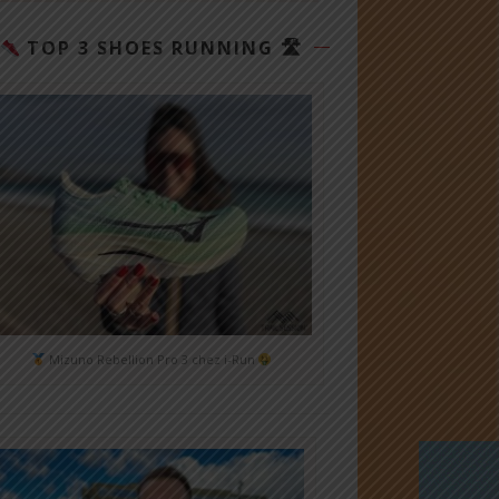
TOP 3 SHOES RUNNING 🛣
Mizuno Rebellion Pro 3 chez i-Run