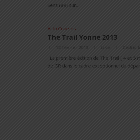
Sens (89) sur…
Actu Courses
The Trail Yonne 2013
12 février 2013
Like
Cédric 
. La première édition de The Trail ( 4 et 5
de GR dans le cadre exceptionnel du dépar