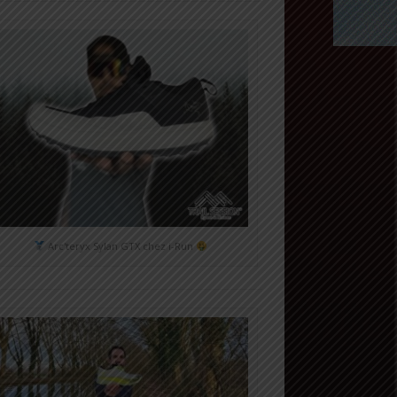
Arc'teryx Sylan GTX chez i-Run