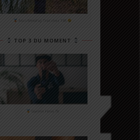
Asics MetaFuji Trail chez T4R
TOP 3 DU MOMENT
Garmin Fénix 7X