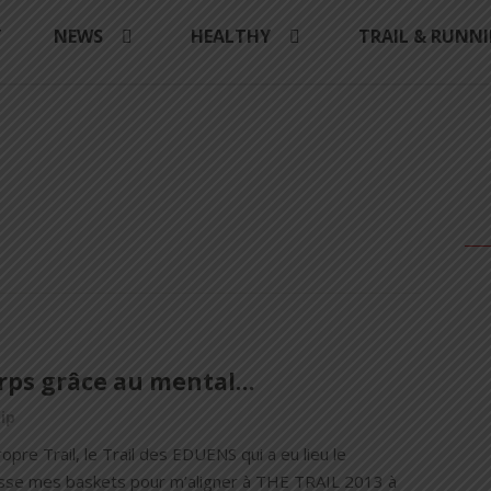
Y
NEWS
HEALTHY
TRAIL & RUNN
corps grâce au mental…
ip
pre Trail, le Trail des EDUENS qui a eu lieu le
ausse mes baskets pour m’aligner à THE TRAIL 2013 à