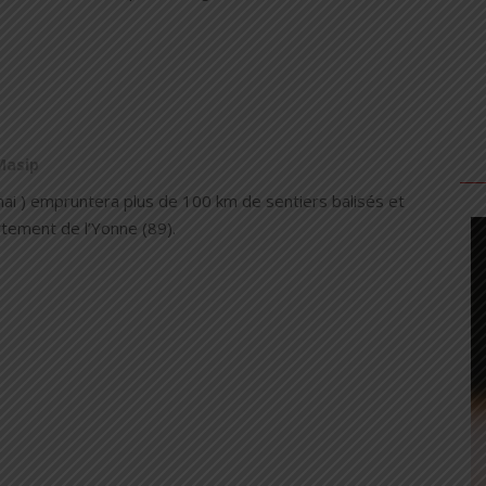
Masip
 mai ) empruntera plus de 100 km de sentiers balisés et
tement de l’Yonne (89).