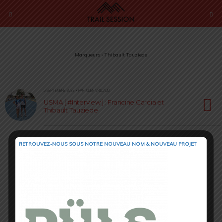
Marqueurs › Thibault Tauziede
5 SEPTEMBRE 2023 • PAR JULIEN VRILLAUD
USMA [ #Interview ] : Francine Garcia et
Thibault Tauziede
RETROUVEZ-NOUS SOUS NOTRE NOUVEAU NOM & NOUVEAU PROJET
Retour au début