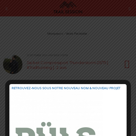
Marqueurs › Veste Packable :
22 SEPTEMBRE 2023 • PAR SERGE FORTINI
Jacket Compressport Thunderstorm 25/75 [
#TrailRunning ] : 2 avis
RETROUVEZ-NOUS SOUS NOTRE NOUVEAU NOM & NOUVEAU PROJET
Retour au début