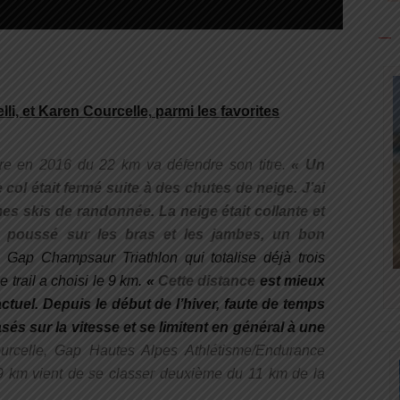
lli, et
Karen Courcelle,
parmi les favorites
ère en 2016 du 22 km va défendre son titre.
«
Un
 col était fermé suite à des chutes de neige. J’ai
es skis de randonnée. La neige était collante et
en poussé sur les bras et les jambes, un bon
i, Gap Champsaur Triathlon qui totalise déjà trois
 trail a choisi le 9 km.
«
Cette distance
est mieux
tuel. Depuis le début de l’hiver, faute de temps
s sur la vitesse et se limitent en général à une
rcelle, Gap Hautes Alpes Athlétisme/Endurance
9 km vient de se classer deuxième du 11 km de la