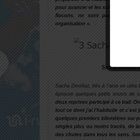
pour avancer et les suivants s’enfo
flocons, ne sont pas rares et 
organisation ».
Sacha Devillaz s
Sacha Devillaz, très à l’aise en ultra
éprouve quelques petits soucis de s
deux reprises participé à ce trail. O
tout ce dont j’ai l’habitude et c’est
quelques premiers kilomètres sur p
singles plus ou moins tracés, de l
des chutes dans tous les sens. Son 