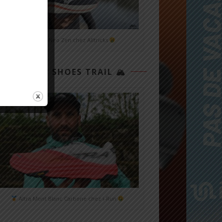
Mizuno Neo Zen chez Alltricks
TOP 3 SHOES TRAIL 🏔
Altra Mont Blanc Carbone chez i-Run