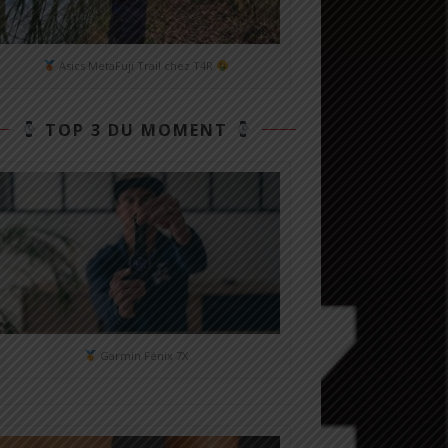
Asics MetaFuji Trail chez T4R
TOP 3 DU MOMENT
Garmin Fénix 7X