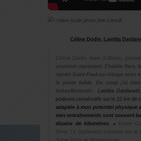
Céline Dodin
, Laetitia Dardane
Céline Dodin, team X-Bionic, premi
souvenir marquant. J’habite Vars, le
rejoint Saint-Paul-sur-Ubaye avec m
la pente faible. Du coup j’ai bi
échauffement!
«
Laetitia Dardanell
podiums consécutifs sur le 22 km de ce
adaptée à mon potentiel physique ac
mes entraînements sont souvent basé
dizaine de kilomètres. »
Karen Cou
Shop 13, également présente sur le 
Snow Race de Montgenèvre.