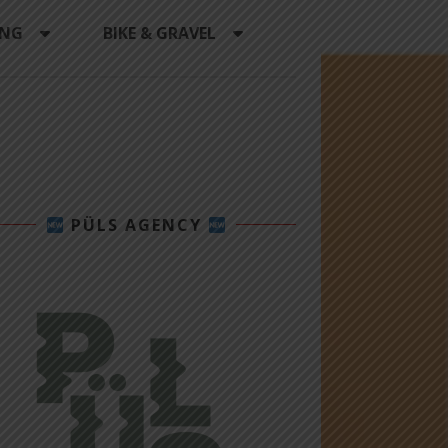
ING
BIKE & GRAVEL
PÜLS AGENCY