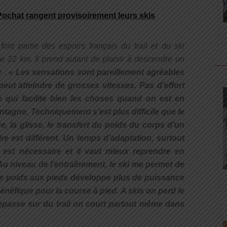
Pochat rangent provisoirement leurs skis
ont partie des espoirs français du trail et du ski
e 22 km. Il prend autant de plaisir à descendre un
e .
«
Les sensations sont pareillement agréables
peut atteindre de grosses vitesses. Pas d’effort
 qui facilite bien les choses quand on est en
gne. Techniquement s’est plus difficile que le
ge, la glisse, le transfert du poids du corps d’un
ire est différent. Un temps d’adaptation, surtout
ail est nécessaire et il vaut mieux reprendre en
Au niveau de l’entraînement, le ski me permet de
e poids aux pieds développe plus de puissance
énéfique pour la course à pied. A skis on perd le
epasse sur du trail on court partout même dans