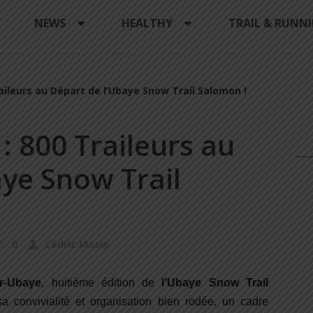
Y
NEWS
HEALTHY
TRAIL & RUNN
raileurs au Départ de l’Ubaye Snow Trail Salomon !
 : 800 Traileurs au
aye Snow Trail
0
Cédric Masip
ur-Ubaye
, huitième édition de
l’Ubaye Snow Trail
sa convivialité et organisation bien rodée, un cadre