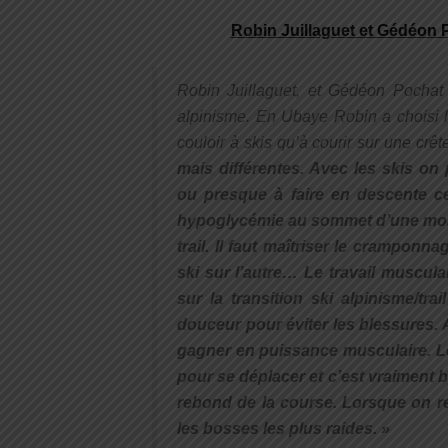
Robin Juillaguet et Gédéon 
Robin Juillaguet, et Gédéon Pochat f
alpinisme. En Ubaye Robin a choisi l
couloir à skis qu’à courir sur une crêt
mais différentes. Avec les skis on 
ou presque à faire en descente ce
hypoglycémie au sommet d’une monta
trail. Il faut maîtriser le cramponna
ski sur l’autre… Le travail muscula
sur la transition ski alpinisme/tr
douceur pour éviter les blessures. 
gagner en puissance musculaire. L
pour se déplacer et c’est vraiment b
rebond de la course. Lorsque on r
les bosses les plus raides. »