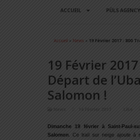
ACCUEIL
PÜLS AGENC
Accueil
»
News
»
19 Février 2017 : 800 T
19 Février 2017
Départ de l’Ub
Salomon !
News
14 février 2017
Like
Dimanche 19 février à Saint-Paul-s
Salomon
. Ce trail sur neige ajoute à 