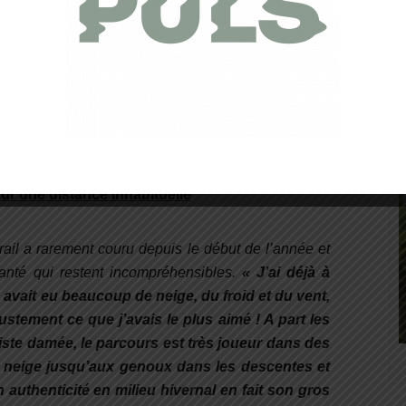
ncent de plus en plus dans la neige. Le vent, les
ajoutent une dose de piment à cette belle
ur une distance inhabituelle
 trail a rarement couru depuis le début de l’année et
anté qui restent incompréhensibles.
«
J’ai déjà à
n avait eu beaucoup de neige, du froid et du vent,
 justement ce que j’avais le plus aimé ! A part les
iste damée, le parcours est très joueur dans des
a neige jusqu’aux genoux dans les descentes et
authenticité en milieu hivernal en fait son gros