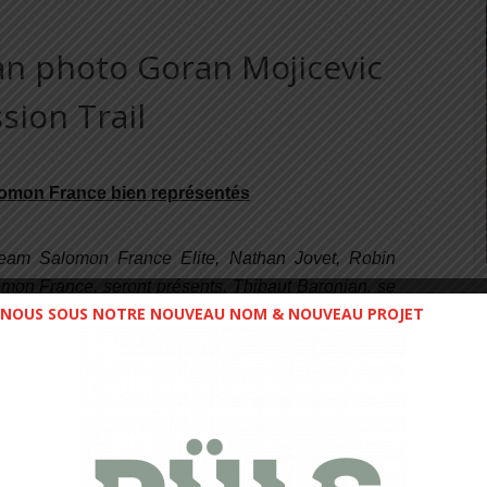
alomon France bien représentés
team Salomon France Elite, Nathan Jovet, Robin
mon France, seront présents. Thibaut Baronian, se
NOUS SOUS NOTRE NOUVEAU NOM & NOUVEAU PROJET
icipants. Le 7 janvier il a été victime d’une
grave
ion totale demande huit semaines et sa rééducation
rouve son vélo et ses skis et depuis début février il
te de ne pas pouvoir défendre ma victoire 2016 ou
reux de revenir dans cette superbe région. Le
 dehors du domaine nordique ou des parties
s doivent parfois faire la trace et batailler dur