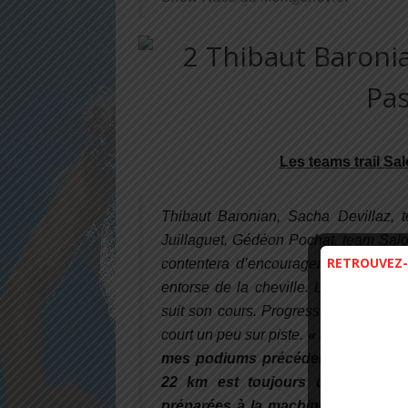
Les teams trail S
Thibaut Baronian, Sacha Devillaz, 
Juillaguet, Gédéon Pochat, team Salo
RETROUVEZ-
contentera d’encourager les 800 part
entorse de la cheville
. La cicatrisat
suit son cours. Progressivement il ret
court un peu sur piste.
«
Je suis tris
mes podiums précédents, mais heu
22 km est toujours difficile en
préparées à la machine. Les premier