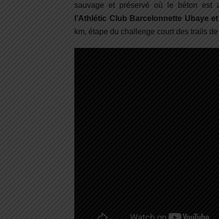
sauvage et préservé où le béton est 
l’Athlétic Club Barcelonnette Ubaye e
km, étape du challenge court des trails de