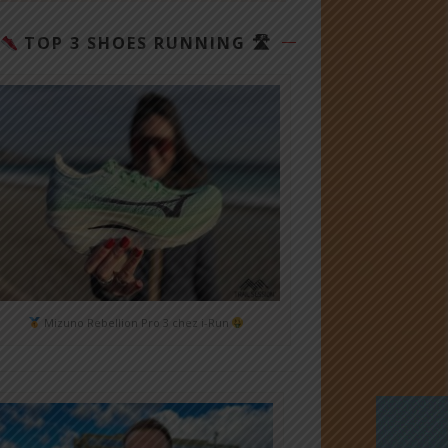
TOP 3 SHOES RUNNING 🛣
Mizuno Rebellion Pro 3 chez i-Run