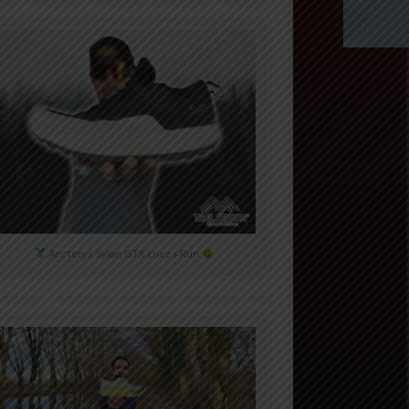
Arc'teryx Sylan GTX chez i-Run