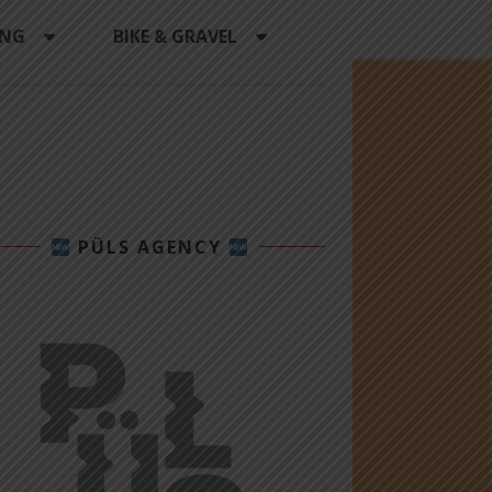
ING
BIKE & GRAVEL
PÜLS AGENCY