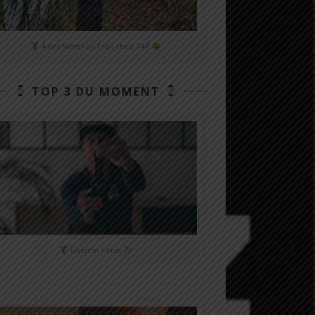
Asics MetaFuji Trail chez T4R
TOP 3 DU MOMENT
Garmin Fénix 7X