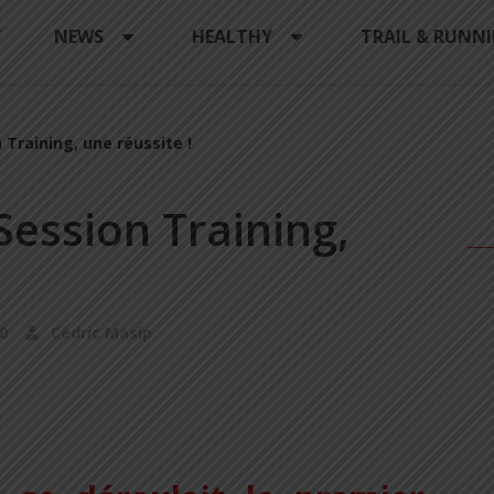
Y
NEWS
HEALTHY
TRAIL & RUNN
 Training, une réussite !
 Session Training,
0
Cédric Masip