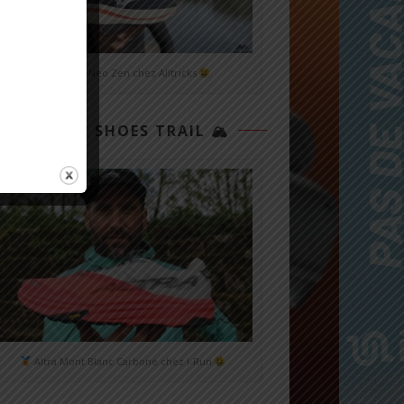
Mizuno Neo Zen chez Alltricks
TOP 3 SHOES TRAIL 🏔
Altra Mont Blanc Carbone chez i-Run