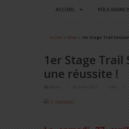
ACCUEIL
PÜLS AGENC
Accueil
»
News
»
1er Stage Trail Session
1er Stage Trail
une réussite !
News
29 avril 2013
Like
.