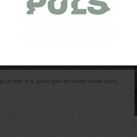
er les activités de la « Kid Session » !
Maquillages,
sé de main de maître par Sabrina et Elodie !
s de midi et le goûter pour les enfants étaient prévus