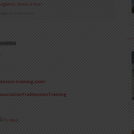
tagiaires, bravo à eux !
RAINING
r
session-training.com/
sociationTrailSessionTraining