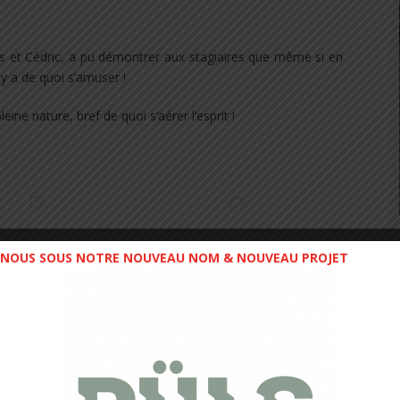
et Cédric, a pu démontrer aux stagiaires que même si en
 y a de quoi s’amuser !
eine nature, bref de quoi s’aérer l’esprit !
NOUS SOUS NOTRE NOUVEAU NOM & NOUVEAU PROJET
s enfants n’étaient pas en reste ! En effet,
des encadrants