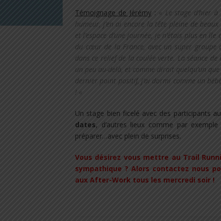
Témoignage de Jérémy
:
« Le stage d’hier à
humeur, j’en ai encore la tête pleine de beaux
et l’espace d’une journée, je n’étais plus en î
du cœur de la France, avec un super groupe 
dans ce relief de la coulée verte. La séance de
un peu au-delà, et comme dirait quelqu’un que j
dernier point positif, j’ai dormi comme un béb
! «
Un stage bien ficelé avec des participants a
dates
, d’autres lieux comme par exemple
préparer…avec plein de surprises.
Vous désirez vous mettre au Trail Run
sympathique ? Alors contactez nous po
aux After-Work tous les mercredi soir !
.