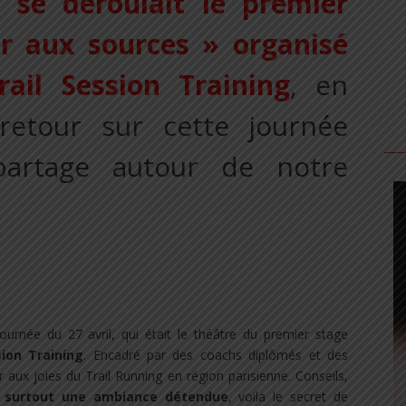
 se déroulait le premier
ur aux sources » organisé
rail Session Training
, en
 retour sur cette journée
partage autour de notre
urnée du 27 avril, qui était le théâtre du premier stage
sion Training
. Encadré par des coachs diplômés et des
er aux joies du Trail Running en région parisienne. Conseils,
t
surtout une ambiance détendue
, voila le secret de