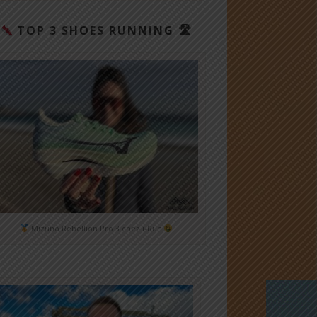
TOP 3 SHOES RUNNING 🛣
Mizuno Rebellion Pro 3 chez i-Run