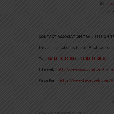
Les s
.
CONTACT ASSOCIATION TRAIL SESSION T
Email :
association-ts-training
@trail-session.f
Tel :
06-48-13-37-36
ou
06-52-55-05-81
Site web :
http://www.association-trail-
Page Fan :
https://www.facebook.com/As
.
Trail Session Magazine, 2013.