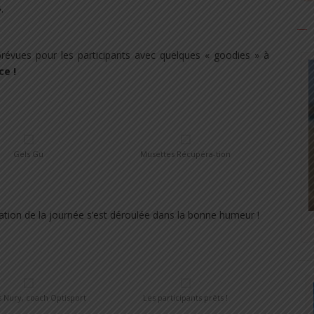
.
révues pour les participants avec quelques « goodies » à
ce !
Gels Gu
Musettes Récupéra-tion
aration de la journée s’est déroulée dans la bonne humeur !
Nury, coach Optisport
Les participants prêts !