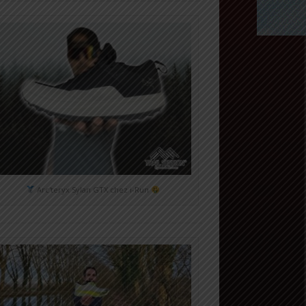
Arc'teryx Sylan GTX chez i-Run