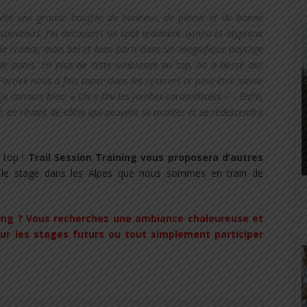
 été une grande bouffée de bonheur, de plaisir et de bonne
 souvenirs. J’ai découvert un spot vraiment sympa et atypique
le de France, mais bel et bien parti dans un magnifique paysage
de potes. En plus de cette ambiance au top, on a bossé dur
 Fartlek nous à fais taper dans les réserves et peut-être même
e connais bien: « On a fini les jambes caramélisées » . Enfin,
é, en rêvant de côtes qui peuvent se monter et se redescendre
u top !
Trail Session Training vous proposera d’autres
 le stage dans les Alpes que nous sommes en train de
ning ? Vous recherchez une ambiance chaleureuse et
ur les stages futurs ou tout simplement participer