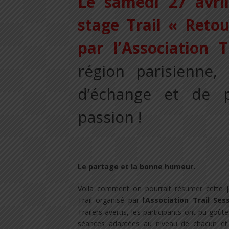
Le samedi 27 avril
stage Trail « Reto
par l’Association T
région parisienne,
d’échange et de 
passion !
.
Le partage et la bonne humeur.
Voila comment on pourrait résumer cette jo
Trail organisé par l’
Association Trail Ses
Trailers avertis, les participants ont pu goût
séances adaptées au niveau de chacun e