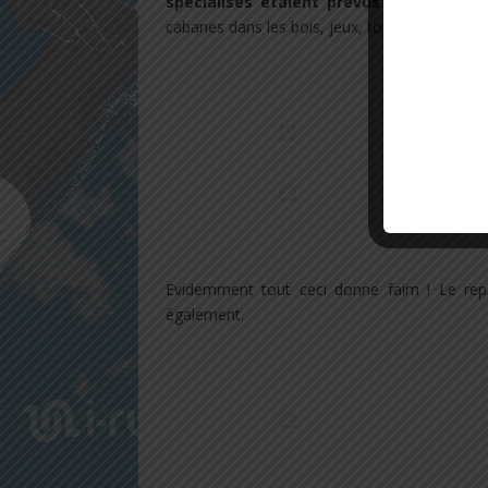
spécialisés étaient prévus pour organis
cabanes dans les bois, jeux, tout était organi
.
.
Evidemment tout ceci donne faim ! Le repa
également.
.
.