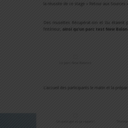
la réussite de ce stage « Retour aux Sources »
Des musettes Récupérat-ion et Gu étaient p
l’intérieur,
ainsi qu’un parc test New Balan
.
Le parc New Balance
.
L’accueil des participants le matin et la prép
.
Un petit gel et ça repart !
Thomas 