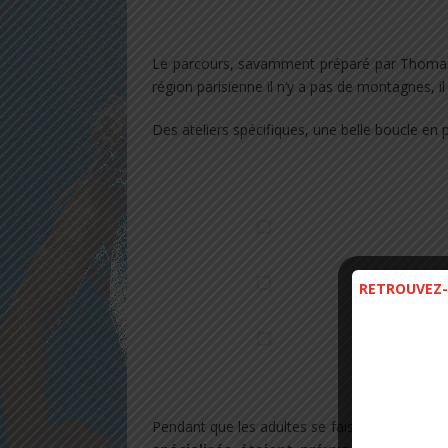
.
Le parcours, savamment préparé par Thomas 
région parisienne il n’y a pas de montagnes, il
Des ateliers spécifiques, une belle boucle en pl
.
RETROUVEZ-
.
Pendant que les adultes se faisaient plaisir, le