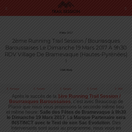
8 Mars 2017
2ème Running Trail Session / Bourrasques
Baroussaises Le Dimanche 19 Mars 2017 À 9h30
RDV Village De Bramevaque (Hautes-Pyrénées)
!
Cédric Masip
Partager
Tweeter
Épingler
E-mail
SMS
Après le succès de la
1ère Running Trail Session /
Bourrasques Baroussaises
, c’est avec Beaucoup de
Plaisir que nous vous proposons la seconde même lieu
et même heure:
Salle des Fêtes de Bramevaque à 9h30
le Dimanche 19 Mars 2017
. L
a Marque Partenaire sera
INSTINCT avec le Test de son Sac Evolution
. Des
Intervenants sont aussi au programme, nous vous en