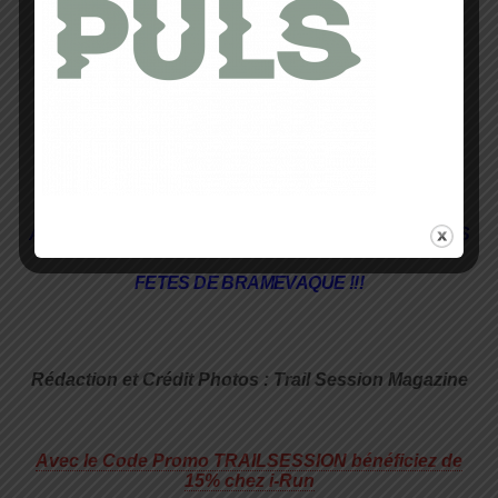
possible !
A noter que le Circuit ne sera pas le même
que la précédente fois et fera 14kms pour
480M de dénivelé… et que c’est OUVERT A
TOUS LES NIVEAUX !!!
ALORS RDV LE DIMANCHE 19 MARS 2017 SALLE DES
FETES DE BRAMEVAQUE !!!
Rédaction et Crédit Photos : Trail Session Magazine
Avec le Code Promo TRAILSESSION bénéficiez de
15% chez i-Run