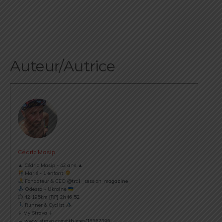
Auteur/Autrice
Cédric Masip
▲ Cédric Masip - 42 ans ▲
Marié - 1 enfant
Fondateur & CEO @trail_session_magazine
Odessa - Ukraine
⏱ 42.195km [RP] 2h46’52
Runner & Cyclist
⇣ My Strava ⇣
→ www.strava.com/athletes/18867396