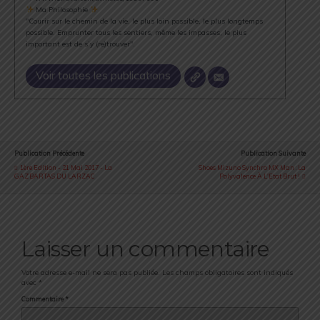
Ma Philosophie
"Courir sur le chemin de la vie, le plus loin possible, le plus longtemps
possible. Emprunter tous les sentiers, même les impasses, le plus
important est de s’y (re)trouver".
Voir toutes les publications
Publication Précédente
Publication Suivante
1ère Edition - 21 Mai 2017 - La
Shoes Mizuno Synchro MX Man : La
GAZ’BARTAS DU LARZAC
Polyvalence À L'Etat Brut !
Laisser un commentaire
Votre adresse e-mail ne sera pas publiée.
Les champs obligatoires sont indiqués
avec
*
Commentaire
*