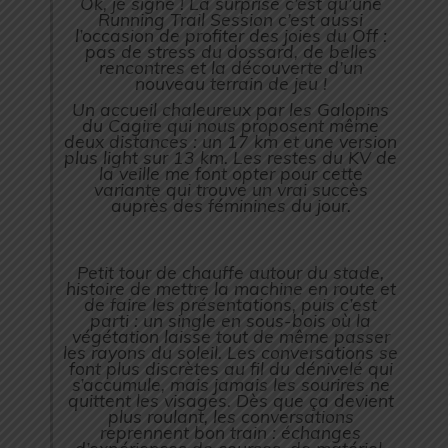
Ok, je signe ! La surprise c’est qu’une
Running Trail Session c’est aussi
l’occasion de profiter des joies du Off :
pas de stress du dossard, de belles
rencontres et la découverte d’un
nouveau terrain de jeu !
Un accueil chaleureux par les Galopins
du Cagire qui nous proposent même
deux distances : un 17 km et une version
plus light sur 13 km. Les restes du KV de
la veille me font opter pour cette
variante qui trouve un vrai succès
auprès des féminines du jour.
Petit tour de chauffe autour du stade,
histoire de mettre la machine en route et
de faire les présentations, puis c’est
parti : un single en sous-bois où la
végétation laisse tout de même passer
les rayons du soleil. Les conversations se
font plus discrètes au fil du dénivelé qui
s’accumule, mais jamais les sourires ne
quittent les visages. Dès que ça devient
plus roulant, les conversations
reprennent bon train : échanges