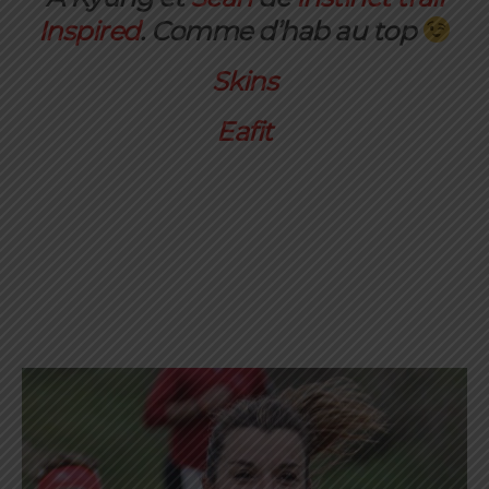
Inspired
. Comme d’hab au top
Skins
Eafit