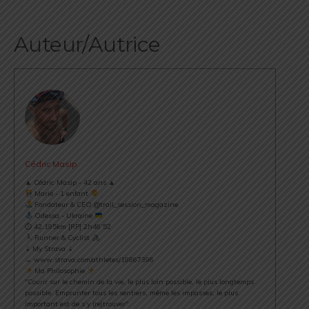
Auteur/Autrice
Cédric Masip
▲ Cédric Masip - 42 ans ▲
Marié - 1 enfant
Fondateur & CEO @trail_session_magazine
Odessa - Ukraine
⏱ 42.195km [RP] 2h46’52
Runner & Cyclist
⇣ My Strava ⇣
→ www.strava.com/athletes/18867396
Ma Philosophie
"Courir sur le chemin de la vie, le plus loin possible, le plus longtemps
possible. Emprunter tous les sentiers, même les impasses, le plus
important est de s’y (re)trouver".