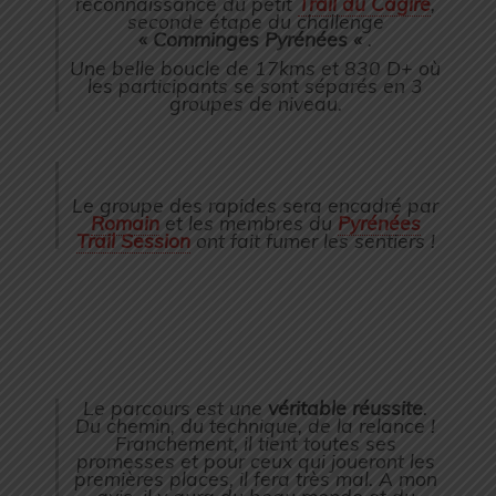
reconnaissance du petit
Trail du Cagire
,
seconde étape du challenge
« Comminges Pyrénées «
.
Une belle boucle de 17kms et 830 D+ où
les participants se sont séparés en 3
groupes de niveau.
Le groupe des rapides sera encadré par
Romain
et les membres du
Pyrénées
Trail Session
ont fait fumer les sentiers !
Le parcours est une
véritable réussite
.
Du chemin, du technique, de la relance !
Franchement, il tient toutes ses
promesses et pour ceux qui joueront les
premières places, il fera très mal. A mon