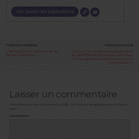
Voir toutes les publications
Publication Précédente
Publication Suivante
Test De La Garmin Forerunner 35 : Par
Training T-Shirt M Et Run Compression Short
Bastien De Résathlon !
By COMPRESSPORT, Équipez Vous De La Tenue
La Plus Légère Du Marché Et Courez Dans Un
Confort Absolu !
Laisser un commentaire
Votre adresse e-mail ne sera pas publiée.
Les champs obligatoires sont indiqués
avec
*
Commentaire
*