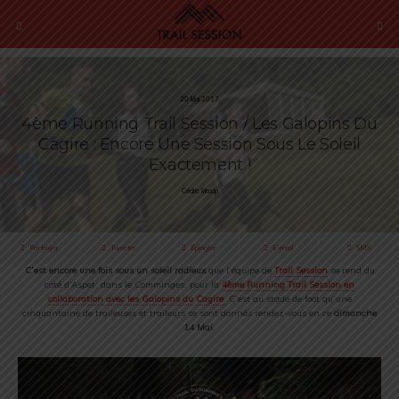
20 Mai 2017
4ème Running Trail Session / Les Galopins Du
Cagire : Encore Une Session Sous Le Soleil
Exactement !
Cédric Masip
Partager
Tweeter
Épingler
E-mail
SMS
C’est encore une fois sous un soleil radieux
que l’équipe de
Trail Session
se rend du
coté d’Aspet, dans le Comminges, pour la
4ème Running Trail Session en
collaboration avec les Galopins du Cagire
.
C’est au stade de foot qu’une
cinquantaine de traileuses et traileurs se sont donnés rendez-vous en ce
dimanche
14 Mai
.