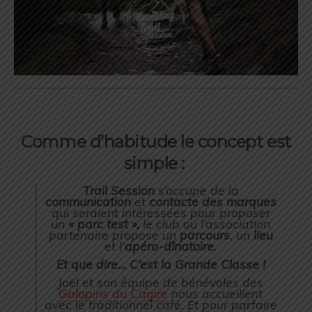
Comme d’habitude le concept est
simple :
Trail Session
s’occupe de la
communication
et
contacte des marques
qui seraient intéressées pour proposer
un
« parc test »,
le club ou l’association
partenaire propose un
parcours
, un
lieu
et l’
apéro-dînatoire
.
Et que dire… C’est la Grande Classe !
Joël et son équipe de bénévoles des
Galopins du Cagire
nous accueillent
avec le traditionnel café. Et pour parfaire