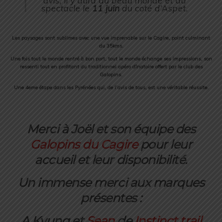
avis, il y aura du beau monde et du
spectacle le
11 juin
du coté d’Aspet.
Les paysages sont sublimes avec une vue imprenable sur le Cagire, point culminant
du 35kms.
Une fois tout le monde rentré à bon port, tout le monde échange ses impressions, son
ressenti tout en profitant du traditionnel apéro dînatoire offert par le club des
Galopins.
Une 4eme étape dans les Pyrénées qui, de l’avis de tous, est une véritable réussite.
Merci à Joël et son équipe des
Galopins du Cagire
pour leur
accueil et leur disponibilité.
Un immense merci aux marques
présentes :
A Kyung et
Sean
de
Instinct trail