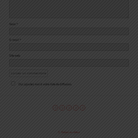
Nom
*
E-mail
*
Site web
Oui, ajoutez moi à votre liste de diffusion.
Retour au début