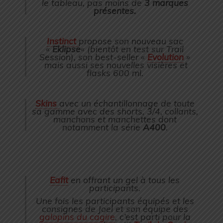
le tableau, pas moins de
3 marques
présentes.
Instinct
propose son nouveau sac
«
Eklipse
« (bientôt en test sur Trail
Session), son best-seller «
Evolution
»
mais aussi ses nouvelles visières et
flasks 600 ml.
Skins
avec un échantillonnage de toute
sa gamme avec des shorts, 3/4, collants,
manchons et manchettes dont
notamment la série
A400
.
Eafit
en offrant un gel à tous les
participants.
Une fois les participants équipés et les
consignes de Joel et son équipe des
galopins du cagire
, c’est parti pour la