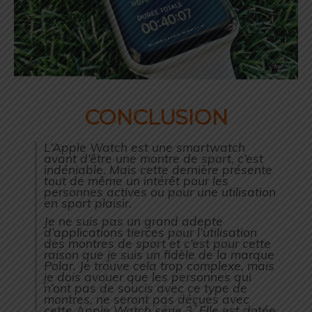
CONCLUSION
L’Apple Watch est une smartwatch
avant d’être une montre de sport, c’est
indéniable. Mais cette dernière présente
tout de même un intérêt pour les
personnes actives ou pour une utilisation
en sport plaisir.
Je ne suis pas un grand adepte
d’applications tierces pour l’utilisation
des montres de sport et c’est pour cette
raison que je suis un fidèle de la marque
Polar. Je trouve cela trop complexe, mais
je dois avouer que les personnes qui
n’ont pas de soucis avec ce type de
montres, ne seront pas déçues avec
cette Apple Watch série 3. Elle est dotée