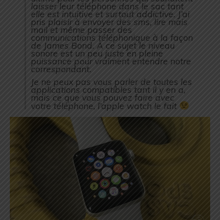
laisser leur téléphone dans le sac tant
elle est intuitive et surtout addictive. J’ai
pris plaisir à envoyer des sms, lire mais
mail et même passer des
communications téléphonique à la façon
de James Bond. À ce sujet le niveau
sonore est un peu juste en pleine
puissance pour vraiment entendre notre
correspondant.
Je ne peux pas vous parler de toutes les
applications compatibles tant il y en a,
mais ce que vous pouvez faire avec
votre téléphone, l’apple watch le fait