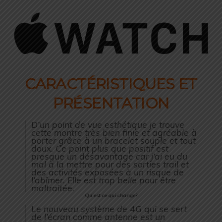
CARACTÉRISTIQUES ET
PRÉSENTATION
D’un point de vue esthétique je trouve
cette montre très bien finie et agréable à
porter grâce à un bracelet souple et tout
doux. Ce point plus que positif est
presque un désavantage car j’ai eu du
mal à la mettre pour des sorties trail et
des activités exposées à un risque de
l’abîmer. Elle est trop belle pour être
maltraitée.
Qu’est ce qui change?
Le nouveau système de 4G qui se sert
de l’écran comme antenne est un