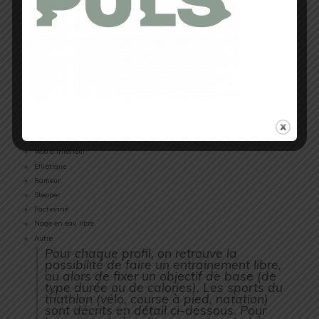
Cette application permet de pratiquer
différents types de sports avec des
fonctions et des écrans de données
adaptés. Voici la liste complète des
profils disponibles :
Course
Vélo
Nage en piscine
Marche
Marche sur tapis
Course sur tapis
Vélo d’intérieur
Elliptique
Rameur
Stepper
Factionné
Nage en eau libre
Autre
Pour chaque profil, on retrouve la
possibilité de faire un entrainement libre,
ou alors de fixer un objectif de base (de
type durée ou de calories). Les sports du
triathlon (vélo, course à pied, natation)
sont décrits en détail ci-dessous. Pour