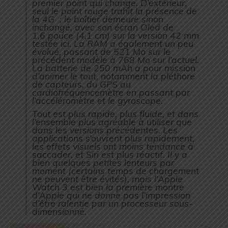
premier point qui change. D’extérieur,
seul le point rouge trahit la présence de
la 4G ; le boîtier demeure sinon
inchangé, avec son écran Oled de
1,6 pouce (4,1 cm) sur la version 42 mm
testée ici. La RAM a également un peu
évolué, passant de 521 Mo sur le
précédent modèle à 768 Mo sur l’actuel.
La batterie de 250 mAh a pour mission
d’animer le tout, notamment la pléthore
de capteurs, du GPS au
cardiofréquencemètre en passant par
l’accéléromètre et le gyroscope.
Tout est plus rapide, plus fluide, et dans
l’ensemble plus agréable à utiliser que
dans les versions précédentes. Les
applications s’ouvrent plus rapidement,
les effets visuels ont moins tendance à
saccader, et Siri est plus réactif. Il y a
bien quelques petites lenteurs par
moment (certains temps de chargement
ne peuvent être évités), mais l’Apple
Watch 3 est bien la première montre
d’Apple qui ne donne pas l’impression
d’être ralentie par un processeur sous-
dimensionné.