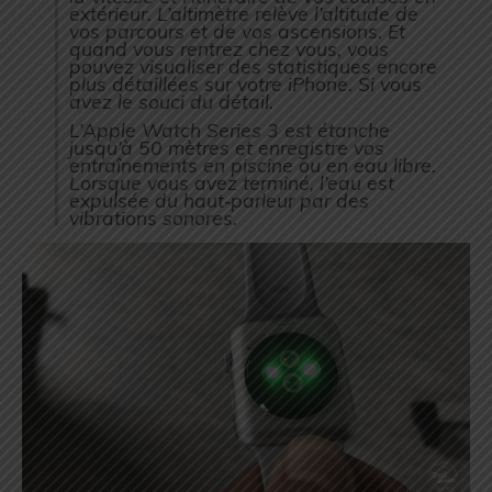
extérieur. L’altimètre relève l’altitude de
vos parcours et de vos ascensions. Et
quand vous rentrez chez vous, vous
pouvez visualiser des statistiques encore
plus détaillées sur votre iPhone. Si vous
avez le souci du détail.
L’Apple Watch Series 3 est étanche
jusqu’à 50 mètres et enregistre vos
entraînements en piscine ou en eau libre.
Lorsque vous avez terminé, l’eau est
expulsée du haut‑parleur par des
vibrations sonores.