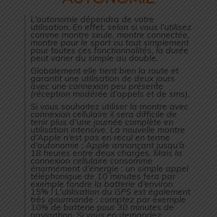
L’autonomie dépendra de votre
utilisation. En effet, selon si vous l’utilisez
comme montre seule, montre connectée,
montre pour le sport ou tout simplement
pour toutes ces fonctionnalités, la durée
peut varier du simple au double.
Globalement elle tient bien la route et
garantit une utilisation de deux jours
avec une connexion peu présente
(réception modérée d’appels et de sms).
Si vous souhaitez utiliser la montre avec
connexion cellulaire il sera difficile de
tenir plus d’une journée complète en
utilisation intensive. La nouvelle montre
d’Apple n’est pas en recul en terme
d’autonomie ; Apple annonçant jusqu’à
18 heures entre deux charges. Mais la
connexion cellulaire consomme
énormément d’énergie : un simple appel
téléphonique de 10 minutes fera par
exemple fondre la batterie d’environ
15% ! L’utilisation du GPS est également
très gourmande : comptez par exemple
10% de batterie pour 30 minutes de
navigation. Si vous en demandez