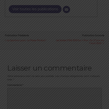
Voir toutes les publications
Publication Précédente
Publication Suivante
La Sportiva Lycan : La Passe-Partout !
Les Soldes D'Eté 2018 Sur I-Run : Du 27 Juin Au
7 Août 2018 !
Laisser un commentaire
Votre adresse e-mail ne sera pas publiée.
Les champs obligatoires sont indiqués
avec
*
Commentaire
*