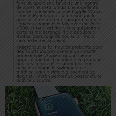
faire du sport et à l’inverse une montre
de sport ne sera jamais une excellente
montre connectée comme l’Apple Watch
série 3. Pour ma part il me manque la
possibilité de rentrer et programmer mes
séances comme je le fais avec ma Polar
V800, et tout l’artifice visuel qui plaira à
certains me dérange. Il y a beaucoup
d’infos, beaucoup de couleurs… mais
cela reste très subjectif.
Malgré tout, je l’ai trouvée probante pour
des sports indoors comme du crossfit
par exemple. Apple à quand même
apporté une fonctionnalité bien pratique
pour les sports nécessitant plusieurs
activités comme le swimrun ou le
triathlon, car un simple glissement de
doigt sur l’écran permet de passer d’une
activité à l’autre.