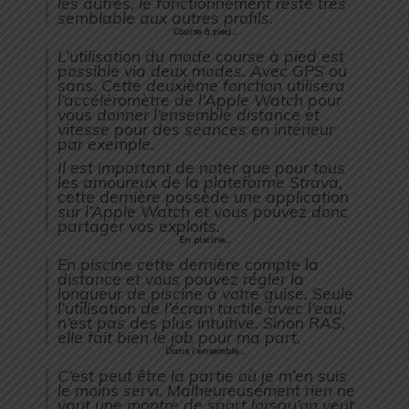
les autres, le fonctionnement reste très
semblable aux autres profils.
Course à pied…
L’utilisation du mode course à pied est
possible via deux modes. Avec GPS ou
sans. Cette deuxième fonction utilisera
l’accéléromètre de l’Apple Watch pour
vous donner l’ensemble distance et
vitesse pour des séances en intérieur
par exemple.
Il est important de noter que pour tous
les amoureux de la plateforme Strava,
cette dernière possède une application
sur l’Apple Watch et vous pouvez donc
partager vos exploits.
En piscine…
En piscine cette dernière compte la
distance et vous pouvez régler la
longueur de piscine à votre guise. Seule
l’utilisation de l’écran tactile avec l’eau,
n’est pas des plus intuitive. Sinon RAS,
elle fait bien le job pour ma part.
Dans l’ensemble…
C’est peut être la partie où je m’en suis
le moins servi. Malheureusement rien ne
vaut une montre de sport lorsqu’on veut