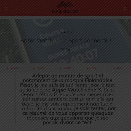
28 Juin 2018
Apple Watch 3 : Le Sport Connecté !
Loïc Roig
Partager
Tweeter
Épingler
E-mail
SMS
Adepte de montre de sport et
notamment de la marque Finlandaise
Polar,
je me suis laissé tenter par le test
de la célèbre
Apple Watch série 3
. Si au
départ j’étais frileux de l’emmener avec
moi sur les sentiers battus tant elle est
belle, je me suis rapidement habitué à
sa facilité d’utilisation.
Je vais tenter, par
ce résumé de vous apporter quelques
réponses aux questions que je me
posais avant ce test
.