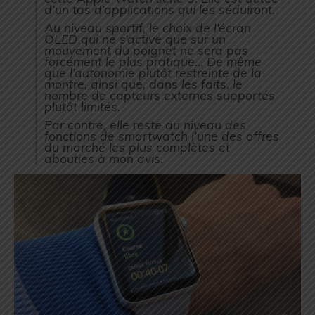
d’un tas d’applications qui les séduiront.
Au niveau sportif, le choix de l’écran
OLED qui ne s’active que sur un
mouvement du poignet ne sera pas
forcément le plus pratique… De même
que l’autonomie plutôt restreinte de la
montre, ainsi que, dans les faits, le
nombre de capteurs externes supportés
plutôt limités.
Par contre, elle reste au niveau des
fonctions de smartwatch l’une des offres
du marché les plus complètes et
abouties à mon avis.