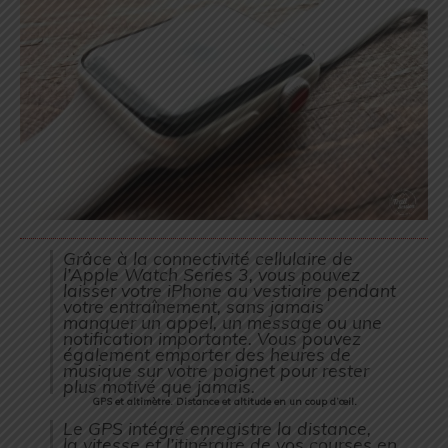
Grâce à la connectivité cellulaire de
l’Apple Watch Series 3, vous pouvez
laisser votre iPhone au vestiaire pendant
votre entraînement, sans jamais
manquer un appel, un message ou une
notification importante. Vous pouvez
également emporter des heures de
musique sur votre poignet pour rester
plus motivé que jamais.
GPS et altimètre. Distance et altitude en un coup d’œil.
Le GPS intégré enregistre la distance,
la vitesse et l’itinéraire de vos courses en