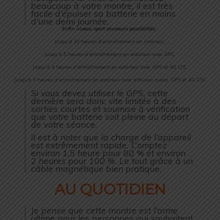
beaucoup à votre montre, il est très
facile d’épuiser sa batterie en moins
d’une demi journée.
Enfin niveau sport plusieurs possibilités :
Jusqu’à 10 heures d’entraînement en intérieur,
Jusqu’à 5 heures d’entraînement en extérieur avec GPS,
Jusqu’à 4 heures d’entraînement en extérieur avec GPS et 4G LTE,
Jusqu’à 3 heures d’entraînement en extérieur avec diffusion audio, GPS et 4G LTE.
Si vous devez utiliser le GPS, cette
dernière sera donc vite limitée à des
sorties courtes et soumise à vérification
que votre batterie soit pleine au départ
de votre séance.
Il est à noter que la charge de l’appareil
est extrêmement rapide. Comptez
environ 1,5 heure pour 80 % et environ
2 heures pour 100 %. Le tout grâce à un
câble magnétique bien pratique.
AU QUOTIDIEN
Je pense que cette montre est l’arme
ultime pour les personnes qui souhaitent