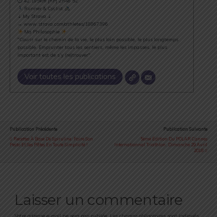
⏱ 42.195km [RP] 2h46’52
Runner & Cyclist
⇣ My Strava ⇣
→ www.strava.com/athletes/18867396
Ma Philosophie
"Courir sur le chemin de la vie, le plus loin possible, le plus longtemps
possible. Emprunter tous les sentiers, même les impasses, le plus
important est de s’y (re)trouver".
Voir toutes les publications
Publication Précédente
Publication Suivante
Recettes À Base De Spiruline : Faire Son
5ème Édition Du POLAR Cannes
Pesto Et Ses Pâtes En Toute Simplicité !
Internationnal Triathlon : Dimanche 29 Avril
2018
Laisser un commentaire
Votre adresse e-mail ne sera pas publiée.
Les champs obligatoires sont indiqués