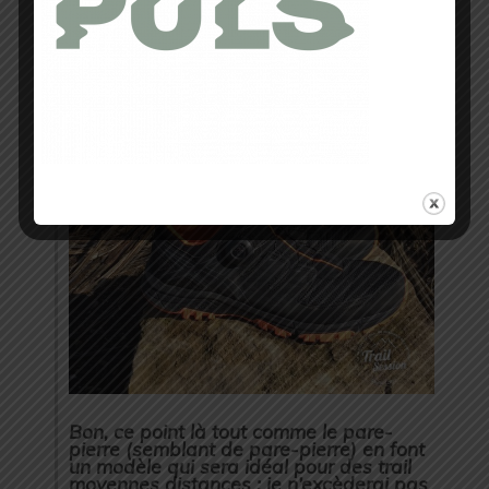
Bon, ce point là tout comme le pare-
pierre (semblant de pare-pierre) en font
un modèle qui sera idéal pour des trail
moyennes distances : je n’excèderai pas