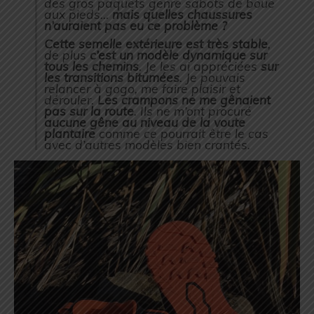
des gros paquets genre sabots de boue
aux pieds…
mais quelles chaussures
n’auraient pas eu ce problème ?
Cette semelle extérieure est très stable
,
de plus
c’est un modèle dynamique sur
tous les chemins
. Je les ai appréciées
sur
les transitions bitumées
. Je pouvais
relancer à gogo, me faire plaisir et
dérouler.
Les crampons ne me gênaient
pas sur la route
. Ils ne m’ont procuré
aucune gêne au niveau de la voute
plantaire
comme ce pourrait être le cas
avec d’autres modèles bien crantés.