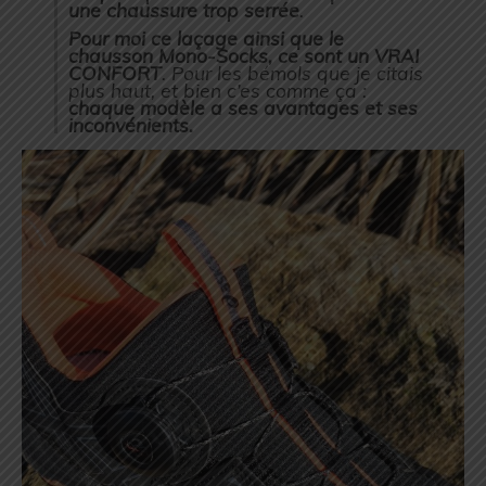
une chaussure trop serrée
.
Pour moi ce laçage ainsi que le
chausson Mono-Socks, ce sont un VRAI
CONFORT
. Pour les bémols que je citais
plus haut, et bien c’es comme ça :
chaque modèle a ses avantages et ses
inconvénients.