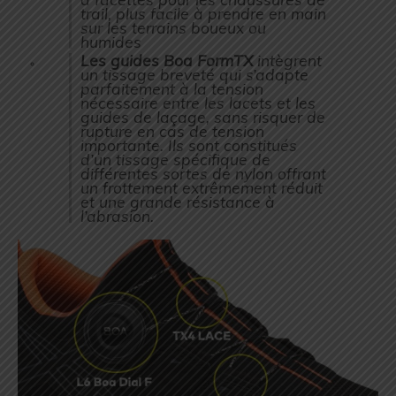
trail, plus facile à prendre en main
sur les terrains boueux ou
humides
Les guides Boa FormTX
intègrent
un tissage breveté qui s’adapte
parfaitement à la tension
nécessaire entre les lacets et les
guides de laçage, sans risquer de
rupture en cas de tension
importante. Ils sont constitués
d’un tissage spécifique de
différentes sortes de nylon offrant
un frottement extrêmement réduit
et une grande résistance à
l’abrasion.