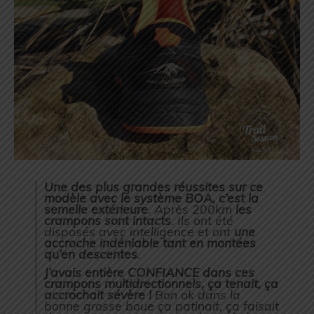
Une des plus grandes réussites sur ce
modèle avec le système BOA, c’est la
semelle extérieure
. Après 200km
les
crampons sont intacts
. Ils ont été
disposés avec intelligence et ont
une
accroche indéniable tant en montées
qu’en descentes
.
J’avais entière CONFIANCE dans ces
crampons multidrectionnels, ça tenait, ça
accrochait sévère !
Bon ok dans la
bonne grosse boue ça patinait, ça faisait