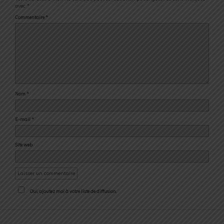
avec
*
Commentaire
*
Nom
*
E-mail
*
Site web
Oui, ajoutez moi à votre liste de diffusion.