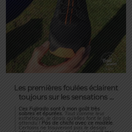
Les premières foulées éclairent
toujours sur les sensations …
Ces Fujirado sont à mon goût très
sobres et épurées
. Tout comme leur
esthétique, je dirais qu’elles font le Job
attendu !
Pas de chichi avec ce modèle
.
Certains ne trouveront pas le design
attrayant au prime abord, pourtant
moi