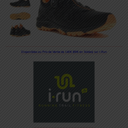
Disponibles au Prix de Vente de 140€ (88€ en Soldes) sur i-Run