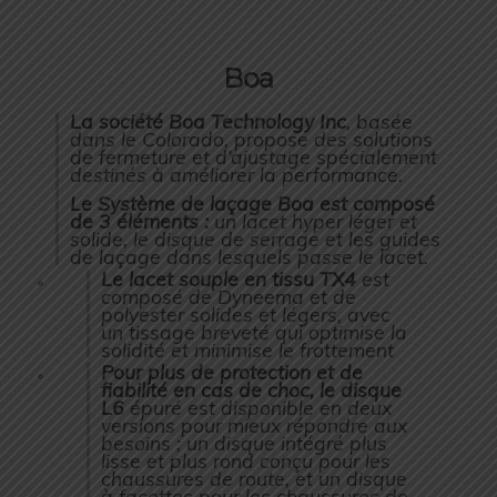
Boa
La société Boa Technology Inc
, basée
dans le Colorado, propose des solutions
de fermeture et d’ajustage spécialement
destinés à améliorer la performance.
Le Système de laçage Boa est composé
de 3 éléments :
un lacet hyper léger et
solide, le disque de serrage et les guides
de laçage dans lesquels passe le lacet.
Le lacet souple en tissu TX4
est
composé de Dyneema et de
polyester solides et légers, avec
un tissage breveté qui optimise la
solidité et minimise le frottement
Pour plus de protection et de
fiabilité en cas de choc, le disque
L6
épuré est disponible en deux
versions pour mieux répondre aux
besoins ; un disque intégré plus
lisse et plus rond conçu pour les
chaussures de route, et un disque
à facettes pour les chaussures de