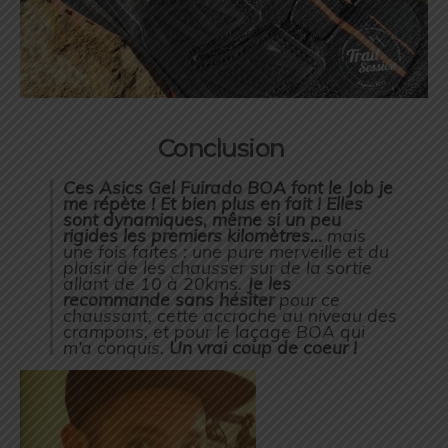
Conclusion
Ces Asics Gel Fuirado BOA font le Job je
me répète ! Et bien plus en fait ! Elles
sont dynamiques, même si un peu
rigides les premiers kilomètres…
mais
une fois faites : une pure merveille et du
plaisir de les chausser sur de la sortie
allant de 10 à 20kms.
Je les
recommande sans hésiter
pour ce
chaussant, cette accroche au niveau des
crampons, et pour le laçage BOA qui
m’a conquis.
Un vrai coup de coeur !