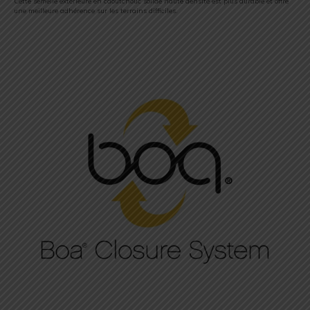
Cette semelle extérieure en caoutchouc solide haute densité est plus durable et offre
une meilleure adhérence sur les terrains difficiles.