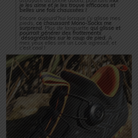
je les aime et je les trouve efficaces et
belles une fois chaussées !
Encore aujourd’hui lorsque j’y glisse mes
pieds,
ce chaussant Mono-Socks me
surprend
. Plus de languette
qui glisse et
pourrait générer des frottements
désagréables sur le coup de pied
. A
mes yeux elles ont un Look agressif, et
c’est cool !