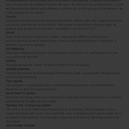
stratégiquement positionnées dans la semelle intermédiaire. Différents composants
sont utilisés pour le système d’amorti Gel Asics. En fonction de sa destination, l’unité
de Gel est encapsulée de polyuréthane. La forme des unités est aussi précisément liée
à leur position et leur action.
Trusstic
Arche de maintien mono-densité positionnée en médian pied, elle respecte le déroulé
naturel du pied tout en le contrôlant. Elle assure la stabilité en phase d’appui et
guide le pied en phase d’impulsion, complétant l’action de l’I.G.S.
AHAR
Asics High Abrasion Resistant Rubber, mélange de différents caoutchoucs
positionnés aux zones d’impacts pour une plus grande résistance à l’abrasion. Il
retarde l’usure de la semelle.
3M Reflective
Matériaux réfléchissants pour une meilleure visibilité la nuit, permettant ainsi de
courir en toute sécurité.
AHAR+
Nouvelle densité en AHAR. Améliore l’amorti et la résistance.
Semelle amovible
Semelle de propreté en EVA adaptée à la forme du pied, amovible afin de positionner
une semelle correctrice.
Trail specific
Les crampons inversés procurent une excellente accroche en montée comme en
descente sur tous les types de terrain.
Mono-Sock Fit System
Manchon élastique interne qui remplace la languette traditionnelle pour un meilleur
ajustement et un effet de chaussette.
Rearfoot GEL Cushioning System
GEL Asics, la plus célèbre des innovations de la marque. Afin d’apporter la plus
haute absorption des chocs, les unités GEL sont stratégiquement positionnées dans
la semelle intermédiaire. La forme des unités est précisément liée à leur position et
leur action.
Solid Rubber Outsole