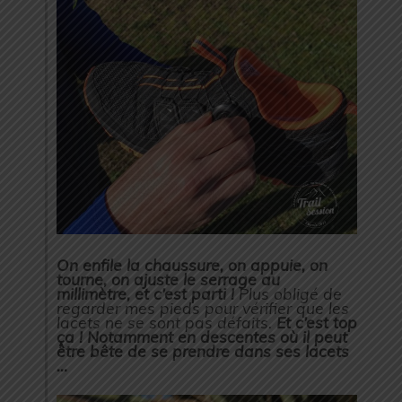
On enfile la chaussure, on appuie, on
tourne, on ajuste le serrage au
millimètre, et c’est parti !
Plus obligé de
regarder mes pieds pour vérifier que les
lacets ne se sont pas défaits.
Et c’est top
ça ! Notamment en descentes où il peut
être bête de se prendre dans ses lacets
…