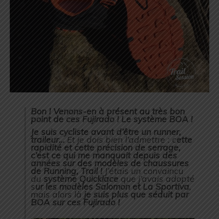
Bon ! Venons-en à présent au très bon
point de ces Fujirado ! Le système BOA !
Je suis cycliste avant d’être un runner,
traileur…
Et je dois bien l’admettre : c
ette
rapidité et cette précision de serrage,
c’est ce qui me manquait depuis des
années sur des modèles de chaussures
de Running, Trail !
J’étais un convaincu
du
système Quicklace
que j’avais adopté
s
ur les modèles Salomon et La Sportiva
,
mais alors là
je suis plus que séduit par
BOA sur ces Fujirado !