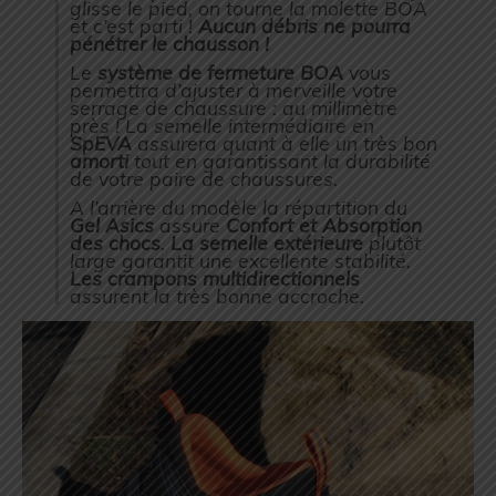
glisse le pied, on tourne la molette BOA
et c’est parti !
Aucun débris ne pourra
pénétrer le chausson !
Le
système de fermeture BOA
vous
permettra d’ajuster à merveille votre
serrage de chaussure : au millimètre
près ! La semelle intermédiaire en
SpEVA
assurera quant à elle un très bon
amorti
tout en garantissant la durabilité
de votre paire de chaussures.
A l’arrière du modèle la répartition du
Gel Asics
assure
Confort et Absorption
des chocs
.
La semelle extérieure
plutôt
large garantit une excellente stabilité.
Les crampons multidirectionnels
assurent la très bonne accroche.