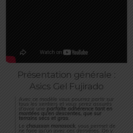
Présentation générale :
Asics Gel Fujirado
Avec ce modèle vous pourrez partir sur
tous les sentiers et vous serez assurés
d’avoir une
parfaite adhérence tant en
montées qu’en descentes, que sur
terrains secs et gras
.
Le
chausson monosock
, vous permet de
ne faire qu’un avec ces dernières. On y