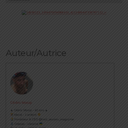
Auteur/Autrice
Cédric Masip
▲ Cédric Masip - 42 ans ▲
Marié - 1 enfant
Fondateur & CEO @trail_session_magazine
Odessa - Ukraine