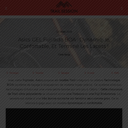
11 Février 2018
Asics GEL Fujirado BOA : Dynamique,
Confortable, Et Terminé Les Lacets !
Cédric Masip
Partager
Tweeter
Épingler
E-mail
SMS
Avec cette
Fujirado
,
Asics
propose
un modèle Trail
intégrant la célèbre
Technologie
BOA
(système de laçage à disque/cran de molette hyper précis). Ce système allié aux
technologies d’Asics est une vraie petite bombe qui ont plu à Cédric !
Cette chaussure
de Trail ultra polyvalente
se situerait entre
une Trabucco
et
une Fuji Endurance
. La
semelle est dotée d’une
très bonne accroche sur terrains secs comme gras
. De la
relance à gogo pour un modèle
dynamique
et
confortable
.