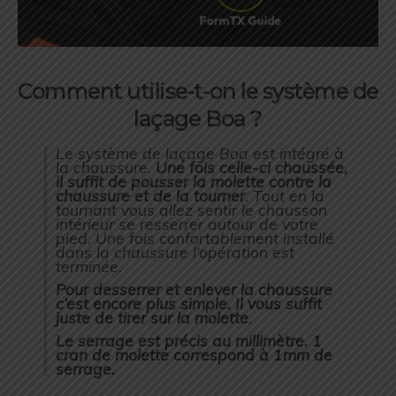
Comment utilise-t-on le système de
laçage Boa ?
Le système de laçage Boa est intégré à
la chaussure.
Une fois celle-ci chaussée,
il suffit de pousser la molette contre la
chaussure et de la tourner
. Tout en la
tournant vous allez sentir le chausson
intérieur se resserrer autour de votre
pied. Une fois confortablement installé
dans la chaussure l’opération est
terminée.
Pour desserrer et enlever la chaussure
c’est encore plus simple. Il vous suffit
juste de tirer sur la molette
.
Le serrage est précis au millimètre. 1
cran de molette correspond à 1mm de
serrage.