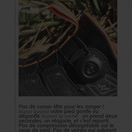
Pas de casse-tête pour les ranger !
Aussi quand
votre pied gonfle ou
dégonfle
durant la sortie :
on prend deux
secondes, on réajuste, et c’est reparti
.
Pas de compression désagréable sur le
coup de pied. Pas de veines qui subiront