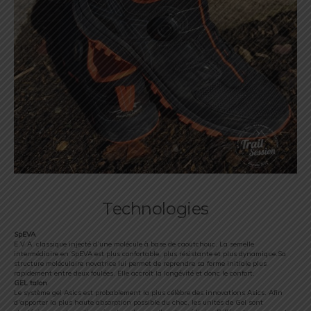
Technologies
SpEVA
E.V.A. classique injecté d’une molécule à base de caoutchouc. La semelle
intermédiaire en SpEVA est plus confortable, plus résistante et plus dynamique.Sa
structure moléculaire novatrice lui permet de reprendre sa forme initiale plus
rapidement entre deux foulées. Elle accroît la longévité et donc le confort.
GEL talon
Le système gel Asics est probablement la plus célèbre des innovations Asics. Afin
d’apporter la plus haute absorption possible du choc, les unités de Gel sont