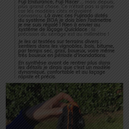
Fuji Endurance, Fuji Racer
… mais depuis,
plus grand chose. Ce n’était pas si grave
car les modèles cités m’avaient
convaincu.
Là avec ces Fujirado dotés
du système BOA je dois bien l’admettre
je me suis régalé !
Rien à envier au
système de laçage Quicklace
: la
précision du serrage est au millimètre !
Je les ai testées sur terrains divers :
sentiers dans les vignobles, bois, bitume,
par temps sec, gras, boueux, voire même
très boueux en période d’inondations
.
En synthèse avant de rentrer plus dans
les détails je dirais que c’est un modèle
dynamique, confortable et au laçage
rapide et précis
.