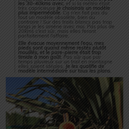
les 30-40kms avec
, et si la météo était
très capricieuse
je choisirais un modèle
plus imperméable
. Ca n’en fait pas du
tout un modèle obsolète, bien au
contraire ! Sur des trails blancs pas trop
longs je les amène avec moi. Pas plus de
20kms c’est sûr, mais elles feront
parfaitement l’affaire.
Elle évacue moyennement l’eau, mes
pieds sont quand même restés plutôt
mouillés, et le pare-pierre était trop
timide à mon goût
. Pas sûr que par
temps pluvieux sur un trail en montagne
elles soient idéales.
Je les qualifie de
modèle intermédiaire sur tous les plans
.