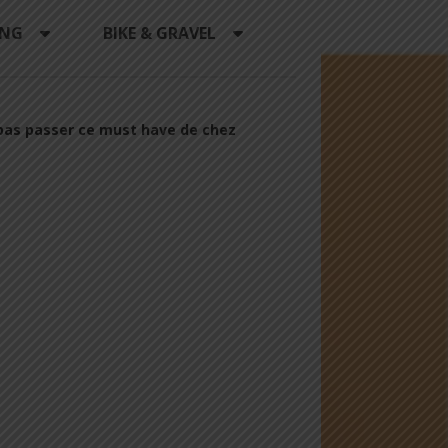
ING
BIKE & GRAVEL
 pas passer ce must have de chez