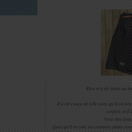
Rien n’a été laissé au h
Il a été conçu de telle sorte qu’il est t
confort, et d’
Vous êtes donc
Quoi qu’il en soit, ses coutures plates vous