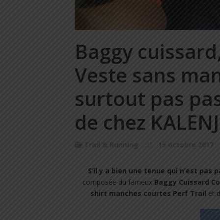
Baggy cuissard,
Veste sans man
surtout pas pa
de chez KALENJI
Trail & Running
15 octobre 2017
S’il y a bien une tenue qui n’est pas
composée du fameux
Baggy Cuissard Co
shirt manches courtes Perf Trail
et d