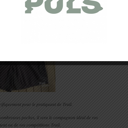
 Baggy Cuissard Trail.
cifiquement pour le pratiquant de Trail.
nombreuses poches, il sera le compagnon idéal de vos
ment ou de vos compétitions Trail.