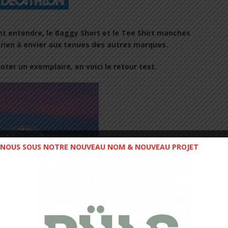
nt entendre, le Baggy Short et le Tee Shirt manches
 rien à envier aux tenues des autres marques.
oter un exemplaire, en voici le retour test.
NOUS SOUS NOTRE NOUVEAU NOM & NOUVEAU PROJET