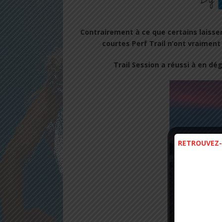
Contrairement à ce que certains laisse
courtes Perf Trail n’ont vraiment
Trail Session a réussi à en dég
RETROUVEZ-