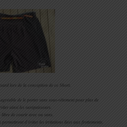
asard lors de la conception de ce Short.
rès agréable de le porter sans sous-vêtement pour plus de
éviter ainsi les surépaisseurs.
 libre de courir avec ou sans.
 permettront d’éviter les irritations liées aux frottements.