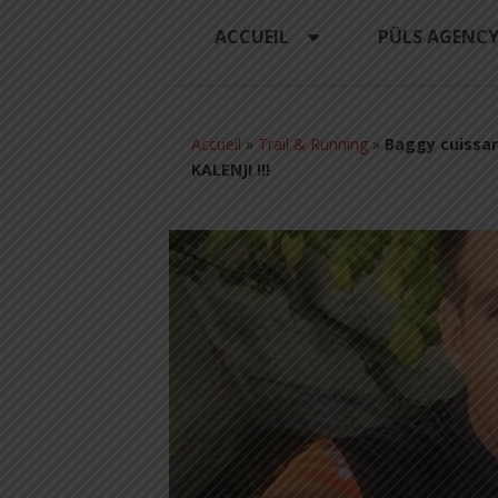
ACCUEIL
PÜLS AGENC
Accueil
»
Trail & Running
»
Baggy cuissar
KALENJI !!!