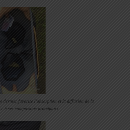
e dernier favorise l’absorption et la diffusion de la
âce à ses composants principaux.