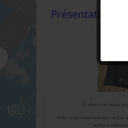
Présentation du
Ce short a été conçu spé
Grâce à son composant léger et à ses 
sorties d’entraine