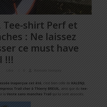
 Tee-shirt Perf et
ches : Ne laissez
sser ce must have
 !!!
Like
0
Romain Sempey
 passée inaperçue cet été
, c’est bien celle de
KALENJI
,
mpress Trail cher à Thierry BREUIL
, ainsi que du
tee-
e la
Veste sans manches Trail
qui lui sont associés.