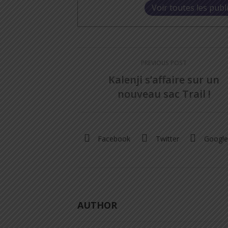
Voir toutes les publ
PREVIOUS POST
Kalenji s’affaire sur un
nouveau sac Trail !
Facebook
Twitter
Google
AUTHOR