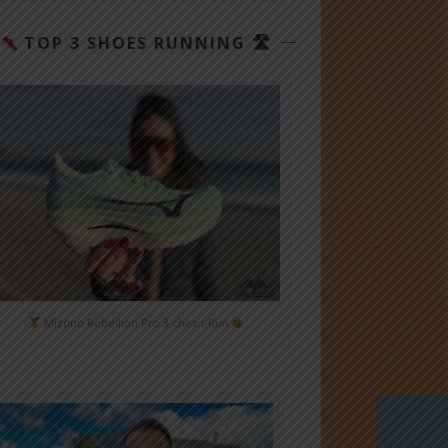
TOP 3 SHOES RUNNING 🛣
Mizuno Rebellion Pro 3 chez i-Run