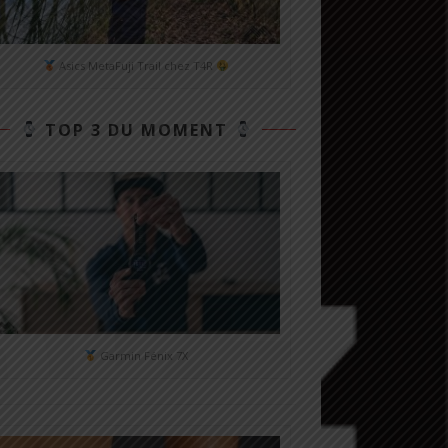
Asics MetaFuji Trail chez T4R
TOP 3 DU MOMENT
Garmin Fénix 7X