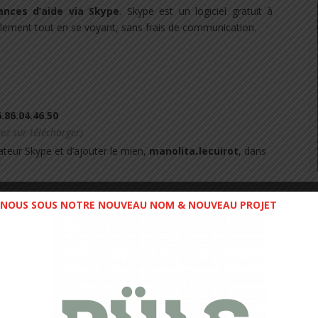
ances d’aide via Skype
. Skype est un logiciel gratuit à
ement tout en se voyant, sans frais de communication.
.86.04.46.50
uez sur télécharger)
.
teur Skype et d’ajouter le mien,
manolita
lecuirot
, dans
NOUS SOUS NOTRE NOUVEAU NOM & NOUVEAU PROJET
et de vous aider.