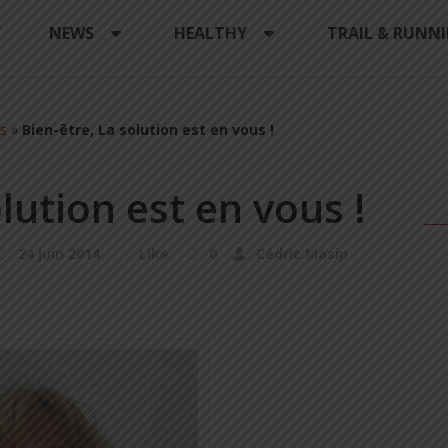
Y
NEWS
HEALTHY
TRAIL & RUNN
s
»
Bien-être, La solution est en vous !
lution est en vous !
24 juin 2014
Like
0
Cédric Masip