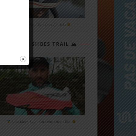
Mizuno Neo Zen chez Alltricks
TOP 3 SHOES TRAIL 🏔
Altra Mont Blanc Carbone chez i-Run