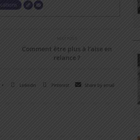
ications
NEXT POST
Comment être plus à l’aise en
relance ?
 +
Linkedin
Pinterest
Share by email