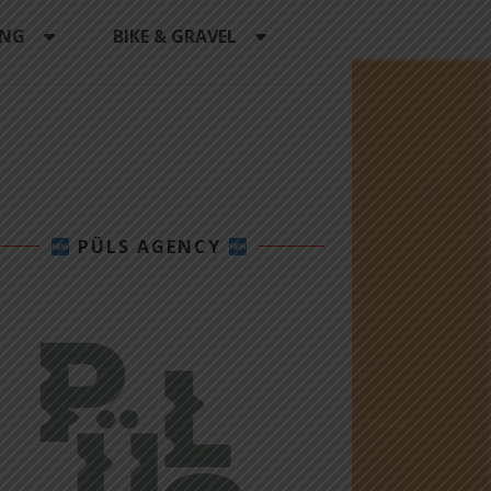
ING
BIKE & GRAVEL
PÜLS AGENCY