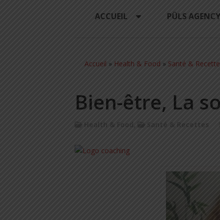
ACCUEIL
PÜLS AGENC
Accueil
»
Health & Food
»
Santé & Recette
Bien-être, La so
Health & Food
,
Santé & Recettes