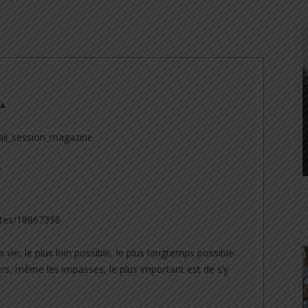
 ▲
il_session_magazine
2
tes/18867396
a vie, le plus loin possible, le plus longtemps possible.
rs, même les impasses, le plus important est de s’y