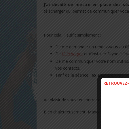
J’ai décidé de mettre en place des sé
télécharger qui permet de communiquer vocal
.
Pour cela, il suffit simplement
:
De me demander un rendez-vous au
06
De
télécharger
et d’installer Skype
(cliq
De me communiquer votre nom d’utilisa
vos contacts.
Tarif de la séance
:
65 €
(Environ 1h)
RETROUVEZ-
.
Au plaisir de vous rencontrer de cette façon, 
Bien chaleureusement, Manolita.
.