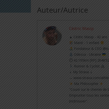
Auteur/Autrice
Cédric Masip
▲ Cédric Masip - 42 ans
Marié - 1 enfant
Fondateur & CEO @tra
Odessa - Ukraine
⏱ 42.195km [RP] 2h46’5
Runner & Cyclist
⇣ My Strava ⇣
→ www.strava.com/athle
Ma Philosophie
"Courir sur le chemin de l
Emprunter tous les sentie
(re)trouver".