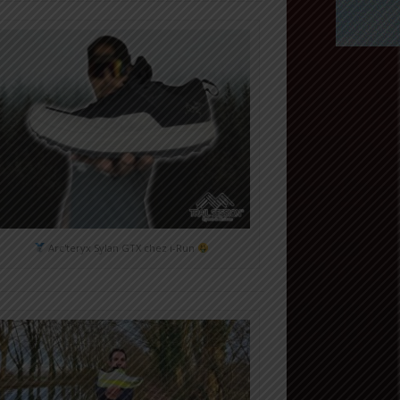
Arc'teryx Sylan GTX chez i-Run