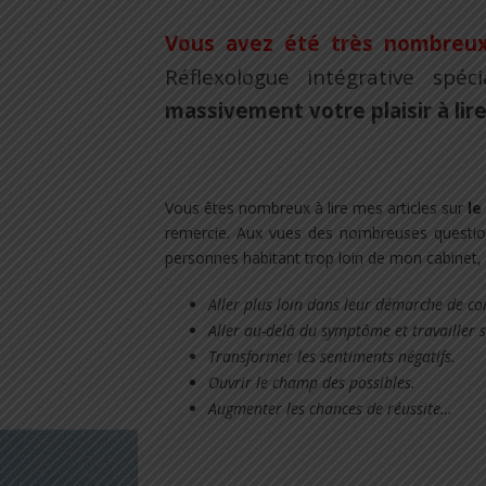
Vous avez été très nombreu
Réflexologue intégrative spéc
massivement votre plaisir à lir
.
Vous êtes nombreux à lire mes articles sur
le
remercie. Aux vues des nombreuses questio
personnes habitant trop loin de mon cabinet,
Aller plus loin dans leur démarche de c
Aller au-delà du symptôme et travailler 
Transformer les sentiments négatifs.
Ouvrir le champ des possibles.
Augmenter les chances de réussite…
.