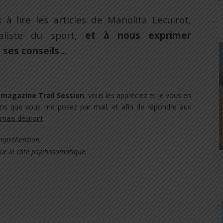
x
à lire les articles de Manolita Lecuirot,
ialiste du sport,
et à nous exprimer
e ses conseils…
 magazine Trail Session
, vous les appréciez et je vous en
ns que vous me posez par mail, et afin de répondre aux
mais désirant
:
ompréhension.
sur le côté psychosomatique.