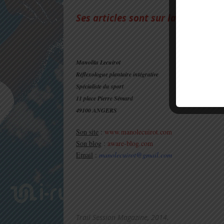
Ses articles sont sur la rubrique 
Manolita Lecuirot
Réflexologue plantaire intégrative
Spécialiste du sport
11 place Pierre Sémard
49100 ANGERS
Son site
:
www.manolecuirot.com
Son blog
:
aware-blog.com
Email
:
manolecuirot@gmail.com
Trail Session Magazine, 2014.