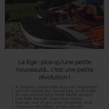
La tige : plus qu’une petite
nouveauté… c’est une petite
révolution !
A l’aspect visuel cette tige est l’argument
qui m’a séduit dès l’ouverture de la boîte.
Je suis sincèrement resté bluffé devant
une telle beauté. Dans leur coloris
orange, noir et gris avec dégradé, et le
chausson élastique, je me suis dit :