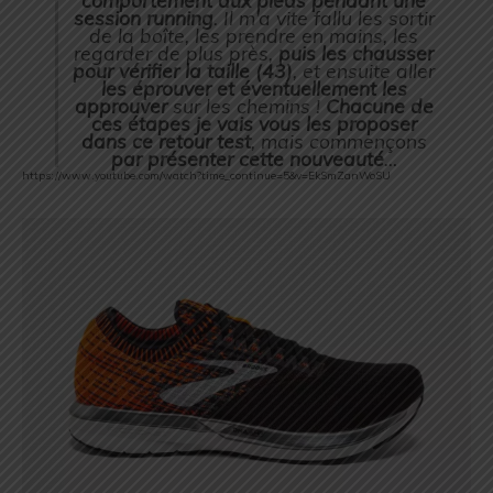
comportement aux pieds pendant une
session running
. Il m’a vite fallu les sortir
de la boîte, les prendre en mains, les
regarder de plus près,
puis les chausser
pour vérifier la taille (43)
, et ensuite aller
les éprouver et éventuellement les
approuver
sur les chemins !
Chacune de
ces étapes je vais vous les proposer
dans ce retour test
, mais commençons
par présenter cette nouveauté
…
https://www.youtube.com/watch?time_continue=5&v=EkSmZanWoSU