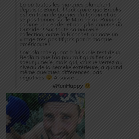
Là où toutes les marques planchent
depuis le Boost, il faut croire que Brooks
est en train de gagner du terrain et de
se positionner sur le Marché du Running
comme un Leader et non plus comme un
Outsider ! Sur toute sa nouvelle
collection, outre la Ricochet, on note un
virage très positif pris par la marque
américaine !
Loïc planche quant à lui sur le test de la
Bedlam que l’on pourrait qualifier de
soeur jumelle, mais qui, vous le verrez au
niveau de la semelle extérieure, a quand
même quelques différences, pas
négatives
A suivre …
#RunHappy