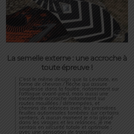
La semelle externe : une accroche à
toute épreuve !
C’est le même design que la Levitate, en
forme de chevron / flèche qui assure
souplesse dans la foulée, notamment sur
l’attaque avant-pied, mais aussi une
excellente accroche notamment sur
routes mouillées / détrempées, et
chemins de relances avec les premières
feuilles automnales tombées sur certains
sentiers. A aucun moment je n’ai glissé
dans les virages et les relances, je me
sentais en sécurité totale et optimale ;
avec une sensation de transitions