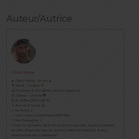
Auteur/Autrice
Cédric Masip
▲ Cédric Masip - 42 ans ▲
Marié - 1 enfant
Fondateur & CEO @trail_session_magazine
Odessa - Ukraine
⏱ 42.195km [RP] 2h46’52
Runner & Cyclist
⇣ My Strava ⇣
→ www.strava.com/athletes/18867396
Ma Philosophie
"Courir sur le chemin de la vie, le plus loin possible, le plus longtemps
possible. Emprunter tous les sentiers, même les impasses, le plus
important est de s’y (re)trouver".