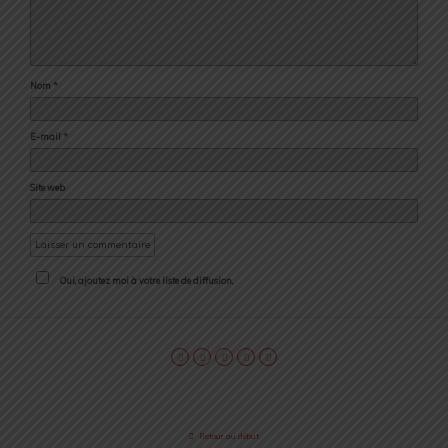
Nom
*
E-mail
*
Site web
Oui, ajoutez moi à votre liste de diffusion.
Retour au début