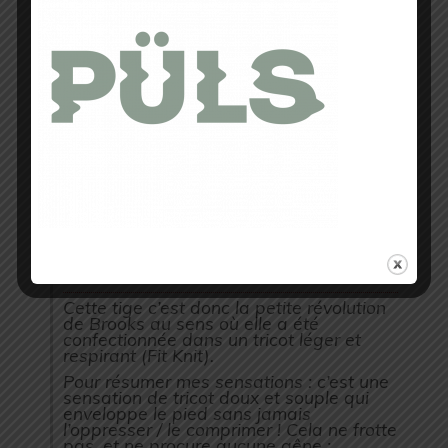
Aussi elles seront mes partenaires de
route pour le Marathon de Toulouse
quelques semaines plus tard. Pour ce
confort garanti !
Cette tige c’est donc la petite révolution
de Brooks au sens où elle a été
confectionnée dans un tricot léger et
respirant (Fit Knit).
Pour résumer mes sensations : c’est une
sensation de tricot doux et souple qui
enveloppe le pied sans jamais
l’oppresser / le comprimer ! Cela ne frotte
pas, et ne procure aucune gêne :