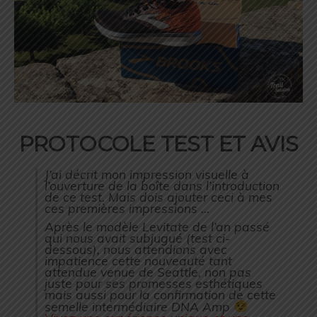
PROTOCOLE TEST ET AVIS
J’ai décrit mon impression visuelle à
l’ouverture de la boîte dans l’introduction
de ce test. Mais dois ajouter ceci à mes
ces premières impressions …
Après le modèle Levitate de l’an passé
qui nous avait subjugué (test ci-
dessous), nous attendions avec
impatience cette nouveauté tant
attendue venue de Seattle, non pas
juste pour ses promesses esthétiques
mais aussi pour la confirmation de cette
semelle intermédiaire DNA Amp