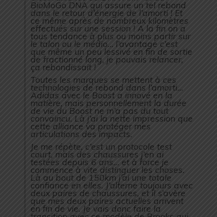
BioMoGo DNA qui assure un tel rebond
dans le retour d’énergie de l’amorti ! Et
ce même après de nombreux kilomètres
effectués sur une session ! A la fin on a
tous tendance à plus ou moins partir sur
le talon ou le médio… l’avantage c’est
que même un peu lessivé en fin de sortie
de fractionné long, je pouvais relancer,
ça rebondissait !
Toutes les marques se mettent à ces
technologies de rebond dans l’amorti…
Adidas avec le Boost a innové en la
matière, mais personnellement la durée
de vie du Boost ne m’a pas du tout
convaincu. Là j’ai la nette impression que
cette alliance va protéger mes
articulations des impacts.
Je me répète, c’est un protocole test
court, mais des chaussures j’en ai
testées depuis 6 ans… et à force je
commence à vite distinguer les choses.
Là au bout de 150km j’ai une totale
confiance en elles. J’alterne toujours avec
deux paires de chaussures, et il s’avère
que mes deux paires actuelles arrivent
en fin de vie. Je vais donc faire la
transition avec ce modèle de Brooks qui