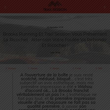
19 Septembre 2018
Brooks Running Et Trail Session Vous Présentent
La Ricochet : Attention Votre Foulée Va Rebondir
Et Ricocher !
Cédric Masip
Partager
Tweeter
Épingler
E-mail
SMS
A l’ouverture de la boîte
je suis resté
scotché, médusé, bloqué
… c’est très
subjectif un avis esthétique, mais ma
première impression a été
« Wahou
d’accord ok… Là Brooks franchit
véritablement un pas ! »
. L’esthétique ne
fait pas tout, et
la première impression
visuelle d’une chaussure ne fait pas sa
qualité première
, à savoir
son