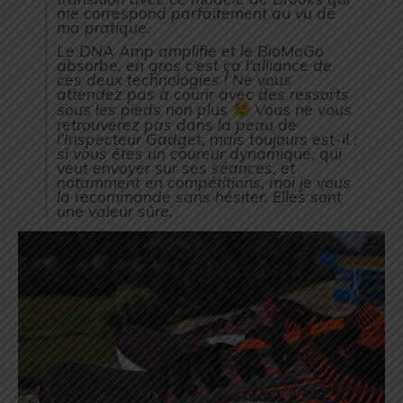
me correspond parfaitement au vu de
ma pratique.
Le DNA Amp amplifie et le BioMoGo
absorbe, en gros c’est ça l’alliance de
ces deux technologies ! Ne vous
attendez pas à courir avec des ressorts
sous les pieds non plus
Vous ne vous
retrouverez pas dans la peau de
l’Inspecteur Gadget, mais toujours est-il :
si vous êtes un coureur dynamique, qui
veut envoyer sur ses séances, et
notamment en compétitions, moi je vous
la recommande sans hésiter. Elles sont
une valeur sûre.