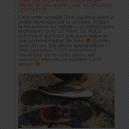
Vivez une expérience unique et une
infinité de possibilités avec les BROOKS
LEVITATE !!!
C’est cette semelle DNA qui était alors la
petite révolution sur la Levitate. Et bien
la Ricochet a les mêmes caractéristiques
techniques avec LE TRUC DE PLUS
esthétique qui n’est pas sans rappeler
une certaine FlyKnit de Nike
Qu’elles
sont classes ces shoes quand même !
Elles semblent TOUT promettre à
l’ouverture de la boîte, allons voir
comment elles se comportent sur le
terrain