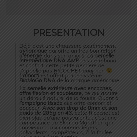
PRESENTATION
Déjà c’est une chaussure extrêmement
dynamique
qui offre un très bon
retour
d’énergie
dans son amorti.
La semelle
intermédiaire DNA AMP
assure rebond
et confort, cette petite dernière ne
s’appelle pas RICOCHET pour rien
L’amorti
est offert par le système
BioMoGo DNA
de la marque américaine.
La semelle extérieure avec encoches,
offre flexion et souplesse,
ce qui assure
un déroulé naturel de la foulée. Quant à
l’empeigne tissée
elle offre confort et
douceur.
Avec son drop de 8mm et son
poids de 285g en 43,
cette Ricochet est
bien plus qu’une polyvalente ; c’est une
compétitrice du 5km au Marathon qui
conviendra aux coureurs légers,
polyvalents, compétiteurs, à la foulée