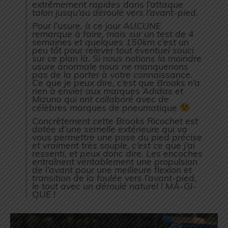
extrêmement rapides dans l’attaque
talon jusqu’au déroulé vers l’avant-pied.
Pour l’usure, à ce jour AUCUNE
remarque à faire, mais sur un test de 4
semaines et quelques 150km c’est un
peu tôt pour relever tout éventuel souci
sur ce plan là. Si nous notions la moindre
usure anormale nous ne manquerions
pas de la porter à votre connaissance.
Ce que je peux dire, c’est que Brooks n’a
rien à envier aux marques Adidas et
Mizuno qui ont collaboré avec de
célèbres marques de pneumatique
Concrètement cette Brooks Ricochet est
dotée d’une semelle extérieure qui va
vous permettre une pose du pied précise
et vraiment très souple, c’est ce que j’ai
ressenti, et peux donc dire. Les encoches
entraînent véritablement une propulsion
de l’avant pour une meilleure flexion et
transition de la foulée vers l’avant-pied,
le tout avec un déroulé naturel ! MA-GI-
QUE !