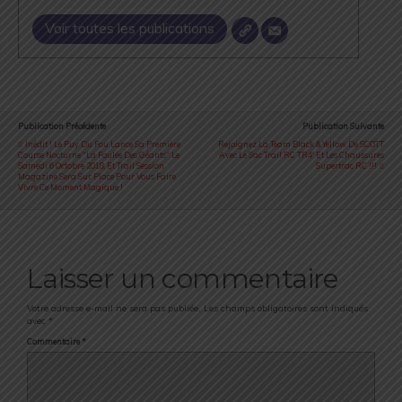
Voir toutes les publications
Publication Précédente
Publication Suivante
Inédit ! Le Puy Du Fou Lance Sa Première
Rejoignez La Team Black & Yellow De SCOTT
Course Nocturne "La Foulée Des Géants" Le
Avec Le Sac Trail RC TR4' Et Les Chaussures
Samedi 6 Octobre 2018, Et Trail Session
Supertrac RC !!!
Magazine Sera Sur Place Pour Vous Faire
Vivre Ce Moment Magique !
Laisser un commentaire
Votre adresse e-mail ne sera pas publiée.
Les champs obligatoires sont indiqués
avec
*
Commentaire
*