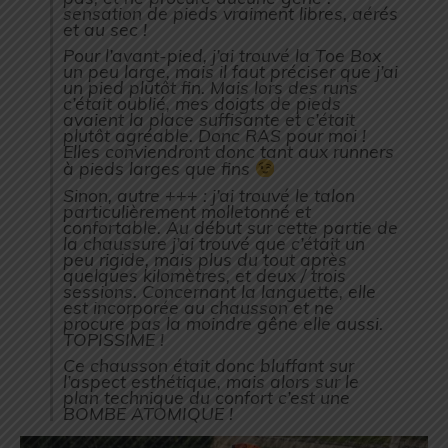
sensation de pieds vraiment libres, aérés
et au sec !
Pour l’avant-pied, j’ai trouvé la Toe Box
un peu large, mais il faut préciser que j’ai
un pied plutôt fin. Mais lors des runs
c’était oublié, mes doigts de pieds
avaient la place suffisante et c’était
plutôt agréable. Donc RAS pour moi !
Elles conviendront donc tant aux runners
à pieds larges que fins
Sinon, autre +++ : j’ai trouvé le talon
particulièrement molletonné et
confortable. Au début sur cette partie de
la chaussure j’ai trouvé que c’était un
peu rigide, mais plus du tout après
quelques kilomètres, et deux / trois
sessions. Concernant la languette, elle
est incorporée au chausson et ne
procure pas la moindre gêne elle aussi.
TOPISSIME !
Ce chausson était donc bluffant sur
l’aspect esthétique, mais alors sur le
plan technique du confort c’est une
BOMBE ATOMIQUE !