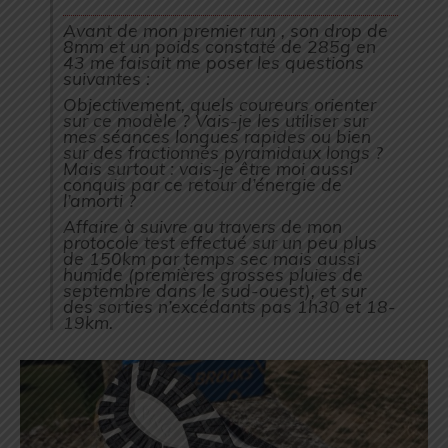
Avant de mon premier run , son drop de
8mm et un poids constaté de 285g en
43 me faisait me poser les questions
suivantes :
Objectivement, quels coureurs orienter
sur ce modèle ? Vais-je les utiliser sur
mes séances longues rapides ou bien
sur des fractionnés pyramidaux longs ?
Mais surtout : vais-je être moi aussi
conquis par ce retour d’énergie de
l’amorti ?
Affaire à suivre au travers de mon
protocole test effectué sur un peu plus
de 150km par temps sec mais aussi
humide (premières grosses pluies de
septembre dans le sud-ouest), et sur
des sorties n’excédants pas 1h30 et 18-
19km.