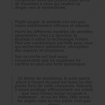
de transition à ceux qui veulent se
diriger vers le minimalisme.
Plutôt souple, la semelle n’en est pas
moins extrêmement efficace et robuste.
Parmi les différents modèles de semelles
répertoriées chez La Sportiva, la
Bushido II utilise la technologie FriXion
Red une combinaison parfaite pour ceux
qui recherchent adhérence, absorption
des impacts et résistance.
Son accroche est tout aussi
convaincante que sa souplesse lui
confère en plus une forte dynamique.
En terme de résistance, le pare-pierre
placé à l’avant du pied est aussi un des
points forts de cette chaussure. Robuste,
il saura protéger efficacement vos orteils
que vous n’avez aucun scrupule à
malmener… et oui les filles, l’été arrive,
les ongles noirs en nus pieds c’est pas
glam !