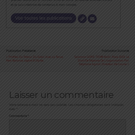
et je suis créatrice de contenus à mon compte.
Voir toutes les publications
Publication Précédente
Publication Suivante
Profitez Du Retour Du Soleil, Avec La Tenue
Salomon GORE-TEX® MaXi-Race 2019 : Le
New Balance, Légère Et Stylée...
Droit De Réponse De L'organisation Par
Stéphane Agnoli, Directeur De Course
Laisser un commentaire
Votre adresse e-mail ne sera pas publiée.
Les champs obligatoires sont indiqués
avec
*
Commentaire
*