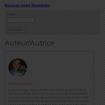
Recevez notre Newsletter
E-mail
*
Auteur/Autrice
Anastasiia MASIP
Je suis Anastasiia, l'épouse de Cédric et la Maman de notre fils Léo. Je
suis née en 1992 en Ukraine, j'ai 31 ans, je suis originaire du Donbass.
Je me suis mis à la course à pied avant la naissance de Léo (Mars 2018).
J'ai réalisé mon premier Trail de 20km en Juillet 2017, et j'ai terminé mon
premier Marathon à Paris en 3h50 en 2019. Je rêve de faire des Ultras,