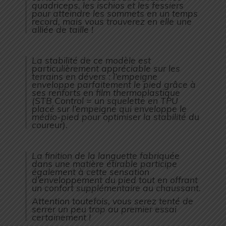
quadriceps, les ischios et les fessiers
pour atteindre les sommets en un temps
record, mais vous trouverez en elle une
alliée de taille !
La stabilité de ce modèle est
particulièrement appréciable sur les
terrains en dévers : l’empeigne
enveloppe parfaitement le pied grâce à
ses renforts en film thermoplastique
(STB Control = un squelette en TPU
placé sur l’empeigne qui enveloppe le
médio-pied pour optimiser la stabilité du
coureur).
La finition de la languette fabriquée
dans une matière étirable participe
également à cette sensation
d’enveloppement du pied tout en offrant
un confort supplémentaire au chaussant.
Attention toutefois, vous serez tenté de
serrer un peu trop au premier essai
certainement !