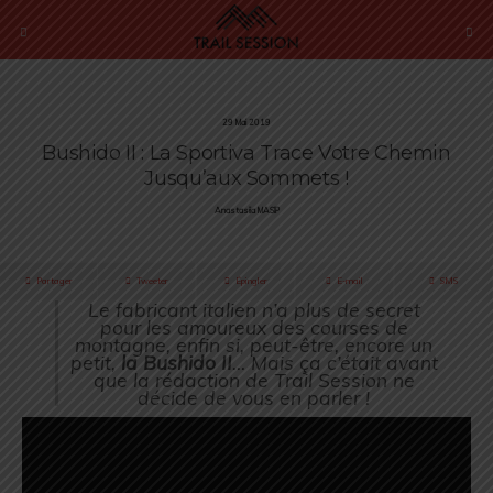
29 Mai 2019
Bushido II : La Sportiva Trace Votre Chemin
Jusqu’aux Sommets !
Anastasiia MASIP
Partager
Tweeter
Épingler
E-mail
SMS
Le fabricant italien n’a plus de secret
pour les amoureux des courses de
montagne, enfin si, peut-être, encore un
petit,
la Bushido II
… Mais ça c’était avant
que la rédaction de Trail Session ne
décide de vous en parler !