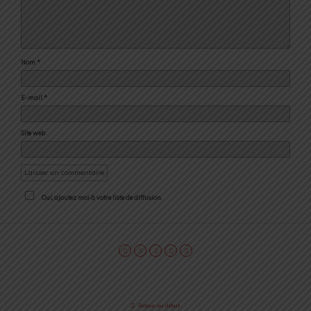
Nom
*
E-mail
*
Site web
Oui, ajoutez moi à votre liste de diffusion.
Retour au début