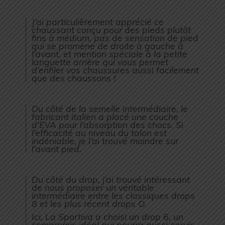
J’ai particulièrement apprécié ce
chaussant conçu pour des pieds plutôt
fins à médium, pas de sensation de pied
qui se promène de droite à gauche à
l’avant, et mention spéciale à la petite
languette arrière qui vous permet
d’enfiler vos chaussures aussi facilement
que des chaussons !
Du côté de la semelle intermédiaire, le
fabricant italien a placé une couche
d’EVA pour l’absorption des chocs. Si
l’efficacité au niveau du talon est
indéniable, je l’ai trouvé moindre sur
l’avant pied.
Du côté du drop, j’ai trouvé intéressant
de nous proposer un véritable
intermédiaire entre les classiques drops
8 et les plus récent drops O.
Ici, La Sportiva a choisi un drop 6, un
compromis idéal qui pourra aussi servir