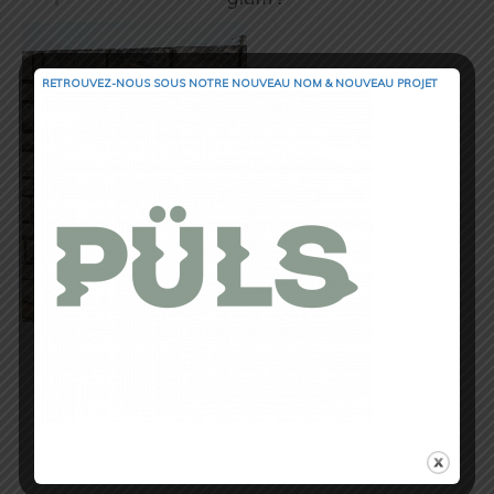
RETROUVEZ-NOUS SOUS NOTRE NOUVEAU NOM & NOUVEAU PROJET
Test réalisé par
Emilie
pour
Trail Session Magazine
Les Bushido II existent en trois coloris pour femme
et sont disponibles au prix de 150 euros sur
i-Run.fr