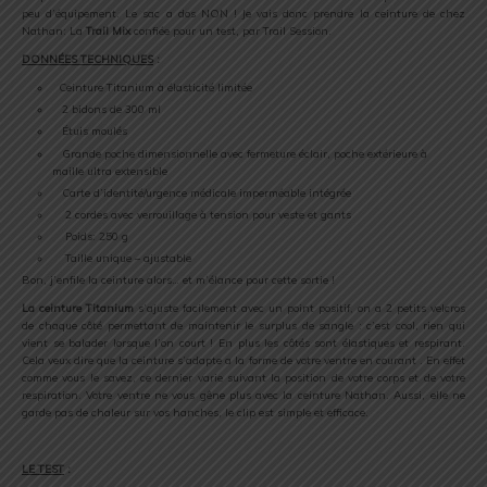
peu d’équipement. Le sac a dos NON ! Je vais donc prendre la ceinture de chez
Nathan: La
Trail Mix
confiée pour un test, par Trail Session.
DONNÉES TECHNIQUES
:
Ceinture Titanium à élasticité limitée
2 bidons de 300 ml
Étuis moulés
Grande poche dimensionnelle avec fermeture éclair, poche extérieure à
maille ultra extensible
Carte d’identité/urgence médicale imperméable intégrée
2 cordes avec verrouillage à tension pour veste et gants
Poids: 250 g
Taille unique – ajustable
Bon, j’enfile la ceinture alors… et m’élance pour cette sortie !
La ceinture Titanium
s’ajuste facilement avec un point positif, on a 2 petits velcros
de chaque côté permettant de maintenir le surplus de sangle : c’est cool, rien qui
vient se balader lorsque l’on court ! En plus les côtés sont élastiques et respirant.
Cela veux dire que la ceinture s’adapte a la forme de votre ventre en courant . En effet
comme vous le savez, ce dernier varie suivant la position de votre corps et de votre
respiration. Votre ventre ne vous gêne plus avec la ceinture Nathan. Aussi, elle ne
garde pas de chaleur sur vos hanches, le clip est simple et efficace.
.
LE TEST
: