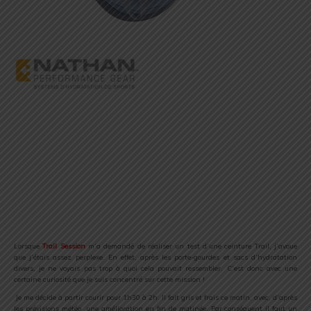
.
.
.
.
.
.
.
Lorsque
Trail Session
m’a demandé de réaliser un test d’une ceinture Trail, j’avoue
que j’étais assez perplexe. En effet, après les porte-gourdes et sacs d’hydratation
divers, je ne voyais pas trop à quoi cela pouvait ressembler. C’est donc avec une
certaine curiosité que je suis concentré sur cette mission !
Je me décide à partir courir pour 1h30 à 2h. Il fait gris et frais ce matin, avec, d’après
les prévisions météo une amélioration en fin de matinée. Par conséquent il faut un