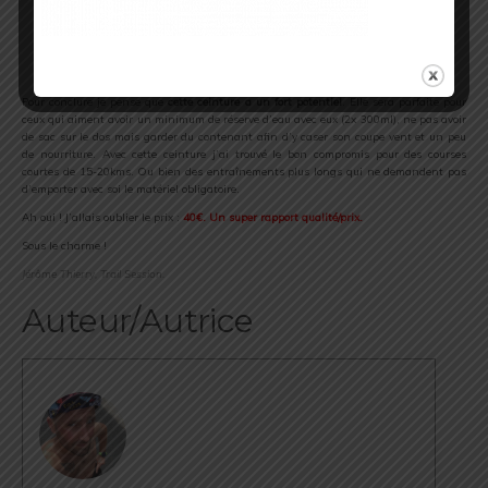
Pour conclure je pense que
cette ceinture a un fort potentiel
. Elle sera parfaite pour
ceux qui aiment avoir un minimum de réserve d’eau avec eux (2x 300ml), ne pas avoir
de sac sur le dos mais garder du contenant afin d’y caser son coupe vent et un peu
de nourriture. Avec cette ceinture j’ai trouvé le bon compromis pour des courses
courtes de 15-20kms. Ou bien des entraînements plus longs qui ne demandent pas
d’emporter avec soi le matériel obligatoire.
Ah oui ! J’allais oublier le prix :
40€. Un super rapport qualité/prix.
​Sous le charme !
Jérôme Thierry, Trail Session.
Auteur/Autrice