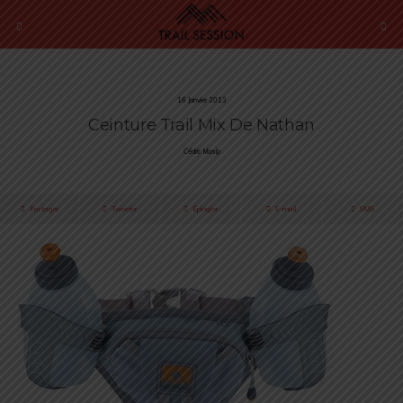
16 Janvier 2013
Ceinture Trail Mix De Nathan
Cédric Masip
Partager
Tweeter
Épingler
E-mail
SMS