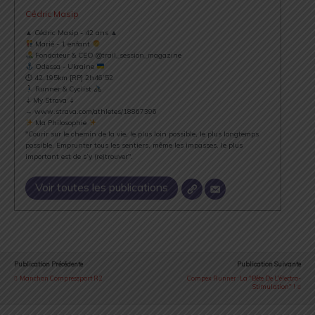
Cédric Masip
▲ Cédric Masip - 42 ans ▲
Marié - 1 enfant
Fondateur & CEO @trail_session_magazine
Odessa - Ukraine
⏱ 42.195km [RP] 2h46’52
Runner & Cyclist
⇣ My Strava ⇣
→ www.strava.com/athletes/18867396
Ma Philosophie
"Courir sur le chemin de la vie, le plus loin possible, le plus longtemps
possible. Emprunter tous les sentiers, même les impasses, le plus
important est de s’y (re)trouver".
Voir toutes les publications
Publication Précédente
Publication Suivante
Manchon Compressport R2
Compex Runner : La "bête De L'électro-
Stimulation" !