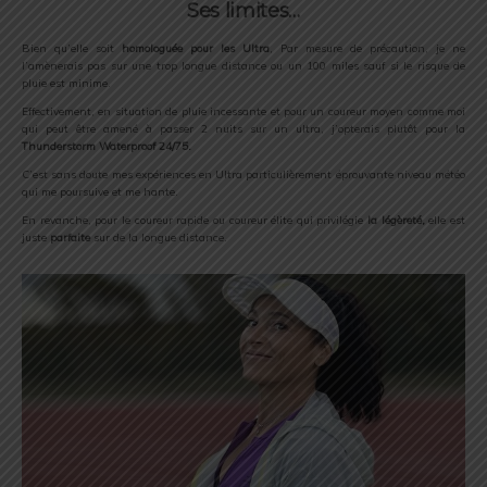
Ses limites…
Bien qu’elle soit
homologuée pour les Ultra
, Par mesure de précaution, je ne
l’amènerais pas sur une trop longue distance ou un 100 miles sauf si le risque de
pluie est minime.
Effectivement, en situation de pluie incessante et pour un coureur moyen comme moi
qui peut être amené à passer 2 nuits sur un ultra, j’opterais plutôt pour la
Thunderstorm Waterproof 24/75.
C’est sans doute mes expériences en Ultra particulièrement éprouvante niveau météo
qui me poursuive et me hante.
En revanche, pour le coureur rapide ou coureur élite qui privilégie
la légèreté,
elle est
juste
parfaite
sur de la longue distance.