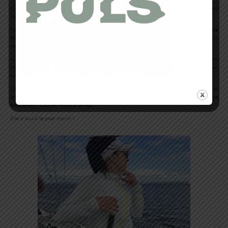
En revanche, je conseil de privilégier une veste plus pertinente pour de expositions
longue en cas de forte pluie. Je pense à la veste
Thunderstorm Waterproof 25/75.
Faute de nombreux jours de pluie, j’ai pu évaluer
sa capacité à lutter contre notre
Mistral
local ! Agréablement surprise de son efficacité à faire front à notre vent
méditerranéen souvent très intrusif.
Allons plus loin avec une expérience extra-terrestre. J’ai eu l’opportunité pendant
cette période de test d’amener la veste
Hurricane Waterproof 10/10
en régate voguer
sur les flots méditerranéens.
Ça vente, ça agite, ça éclabousse ! Figurez-vous que J’ai fait des jaloux tant sur le
plan de la
protection
de la veste que pour
sa capacité à accompagner chaque
mouvement
tout en
restant au sec
.
Elle a aussi le pied marin !