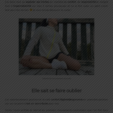
J’ai donc tout pu
explorer ses limites
en matière de
confort
, de
respirabilité
et malgré
tout d’
imperméabilité
sur mes 3 sorties pluvieuses et lui ai fait subir un petit crash
test pas très terrien
Je vous laisse découvrir la suite !
Liberté de mouvement assurée
Elle sait se faire oublier
J’ai volontairement positionné le coté
confort/légèreté/ergonomie
en première position
car sur ce point
c’est un sans-faute
pour moi.
Après l’avoir enfilée et réalisé les premiers mouvements coutumiers que l’on fait tous