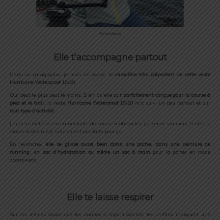
Polyvalente
Elle t’accompagne partout
Dans ce paragraphe, je mets en avant le
caractère très polyvalent de cette veste
Hurricane Waterproof 10/10
.
Qui peut le plus peut le moins. Bien qu’elle soit
parfaitement conçue pour la course à
pied et le trail
, la veste
Hurricane Waterproof 10/10
m’a suivi un peu partout et sur
tout type d’activité
.
J’ai juste évité les entrainements de course à obstacles, ça serait vraiment tenter le
diable et elle n’est simplement pas faite pour ça.
En revanche,
elle se glisse aussi bien dans une poche, dans une ceinture de
running, un sac d’hydratation ou même un sac à main
pour la porter en mode
sportswear.
Elle te laisse respirer
Sur les mêmes bases que les normes d’imperméabilité, les chiffres indiquent une