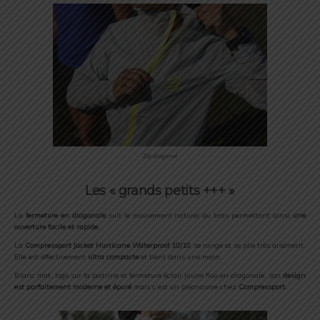
Zip diagonal
Les « grands petits +++ »
La
fermeture en diagonale
suit le mouvement naturel du bras permettant ainsi
une
ouverture facile et rapide.
La
Compressport Jacket Hurricane Waterproof 10/10
se range et se plie très aisément.
Elle est effectivement
ultra compacte
et tient dans une main.
Blanc mat, logo sur la poitrine et fermeture éclair jaune fluo en diagonale, son
design
est parfaitement
moderne et épuré
mais c’est un pléonasme chez
Compressport.