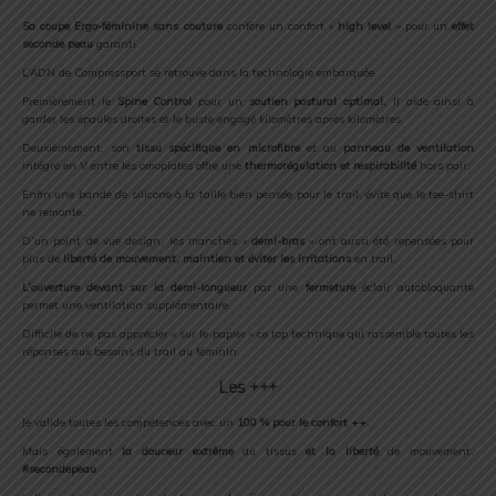
Sa coupe Ergo-féminine
sans couture
confère un confort «
high level
» pour un
effet
seconde peau
garanti.
L’ADN de Compressport se retrouve dans la technologie embarquée.
Premièrement le
Spine Control
pour un
soutien postural optimal.
Il aide ainsi à
garder les épaules droites et le buste engagé kilomètres après kilomètres.
Deuxièmement, son
tissu spécifique en microfibre
et au
panneau de ventilation
intégré en V entre les omoplates offre une
thermorégulation et respirabilité
hors pair.
Enfin une bande de silicone à la taille bien pensée pour le trail, évite que le tee-shirt
ne remonte.
D’un point de vue design, les manches «
demi-bras
» ont aussi été repensées pour
plus de
liberté de mouvement, maintien et éviter les irritations
en trail.
L’ouverture devant sur la demi-longueur
par une
fermeture
éclair autobloquante
permet une ventilation supplémentaire.
Difficile de ne pas apprécier « sur le papier » ce top technique qui rassemble toutes les
réponses aux besoins du trail au féminin.
Les +++
Je valide toutes les compétences avec un
100 % pour le confort ++.
Mais également
la douceur extrême
du tissus
et la liberté
de mouvement
.
#secondepeau