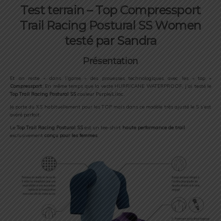
Test terrain – Top Compressport
Trail Racing Postural SS Women
testé par Sandra
Présentation
Et on reste « dans l’game » des prouesses technologiques avec les « top »
Compressport
. En même temps que la veste HURRICANE WATERPROOF, j’ai testé le
Top Trail Racing Postural SS
couleur Purple/Lilac.
Je porte du XS habituellement pour les TOP mais dans ce modèle très ajusté le S s’est
avéré parfait.
Le
Top Trail Racing Postural SS
est un tee-shirt
haute performance de trail
exclusivement
conçu pour les femmes
.