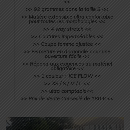
<<
>> 92 grammes dans la taille S <<
>> Matière extensible ultra confortable
pour toutes les morphologies <<
>> 4 way stretch <<
>> Coutures imperméables <<
>> Coupe femme ajustée <<
>> Fermeture en diagonale pour une
ouverture facile <<
>> Répond aux exigences du matériel
obligatoire <<
>> 1 couleur : ICE FLOW <<
>> XS / S / M / L <<
>> ultra comptable<<
>> Prix de Vente Conseillé de 180 € <<