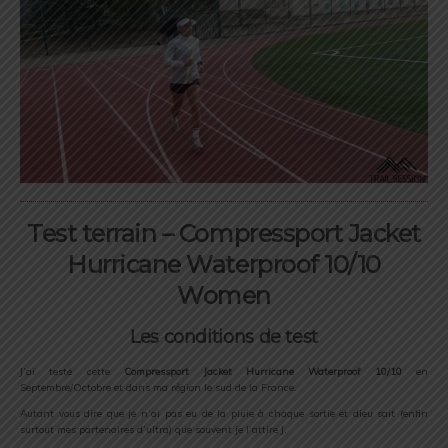
Test terrain – Compressport Jacket
Hurricane Waterproof 10/10
Women
Les conditions de test
J’ai testé cette
Compressport Jacket Hurricane Waterproof 10/10
en
Septembre/Octobre et dans ma région le sud de la France.
Autant vous dire que je n’ai pas eu de la pluie à chaque sortie et dieu sait (enfin
surtout mes partenaires d’ultra) que souvent je l’attire J.