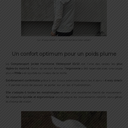
Le « 4 way strech » annoncé est donc bien validé !
Un confort optimum pour un poids plume
La
Compressport Jacket Hurricane Waterproof 10/10
est l’une des vestes les
plus
légère du marché.
Dans sa version femme,
l’ergonomie
a été repensée avec une coupe
plus
« fittée »
et ajustée au niveau de la taille.
Extrêmement confortable
grâce à son tissus extensible dans les 4 sens «
4 way strech
». Il permet aussi de pouvoir se porter sur un sac d’hydratation.
Elle s’adapte à toutes les morphologies
et offre une excellente liberté de mouvement.
Sa capuche ajustée et ergonomique
accompagne les mouvements rotatifs sans gêner
le champ de vision.