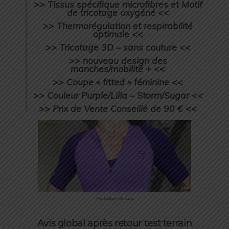
>> Tissus spécifique microfibres et Motif
de tricotage oxygéné <<
>> Thermorégulation et respirabilité
optimale <<
>> Tricotage 3D – sans couture <<
>> nouveau design des
manches/mobilité + <<
>> Coupe « fitted » féminine <<
>> Couleur Purple/Lilla – Storm/Sugar <<
>> Prix de Vente Conseillé de 90 € <<
Ventilation efficace
Avis global après retour test terrain