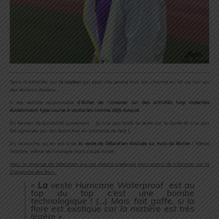
Sans m’attarder sur l
a couleur
qui peut vite perdre tout son charme en vtt ou run sur
des terrains boueux…
Il me semble raisonnable
d’éviter de l’amener sur des activités trop violentes
évidemment type course à obstacles comme déjà évoqué.
En termes de durabilité justement : Je n’ai pas testé la veste sur la durée et n’ai pas
été agressée par des branches en protocole de test J.
En revanche, qu’en est-il de
la veste de Sébastien évaluée au mois de février
? Même
matière, même technologie mais coupe mixte :
Voici la réponse de Sébastien qui me répond quelques jours avant de s’élancer sur la
Diagonale des fous :
«
L
a
veste Hurricane Waterproof est au
top du top c’est une bombe
technologique ! (…) Mais fait gaffe, si la
flore est exotique car la matière est très
légère »