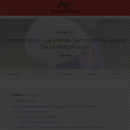
24 Octobre 2024
Compressport – La Grande Technicité Au Service
De La Performance
Serge Fortini
Partager
Tweeter
Épingler
E-mail
SMS
Contenu
Masquer
1
Preview – YouTube
2
Review – Compressport Jacket Hurricane Waterproof 10/10 Women
2.1
Présentation générale
2.1.1
Mes premières impressions
2.1.2
Fiche d’identité technique
2.2
Test terrain – Compressport Jacket Hurricane Waterproof 10/10 Women