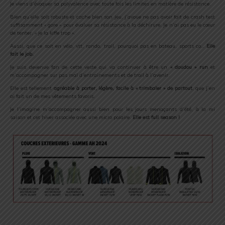
Je viens d’évoquer sa polyvalence avec toute fois les limites en matière de résistance.
Bien qu’elle soit robuste et cache bien son jeu, j’avoue ne pas avoir fait de crash test
suffisamment « gore » pour évaluer sa résistance à la déchirure. Je n’ai pas eu le cœur
de tenter, « je la kiffe trop ».
Aussi, que ce soit en vélo, vtt, rando, trail, pourquoi pas en bateau, sports co…
Elle
fait le job.
Je suis devenue fan de cette veste qui va continuer à être un
« doudou » run
et
m’accompagner sur pas mal d’entrainements et de trail à l’avenir.
Elle est tellement
agréable à porter, légère, facile à « trimbaler » de partout
, que j’en
ai fait un de mes vêtements favoris.
Je l’imagine m’accompagner aussi bien pour les jours menaçants d’été, à la mi
saison et cet hiver associée avec une micro polaire.
Elle est full season !