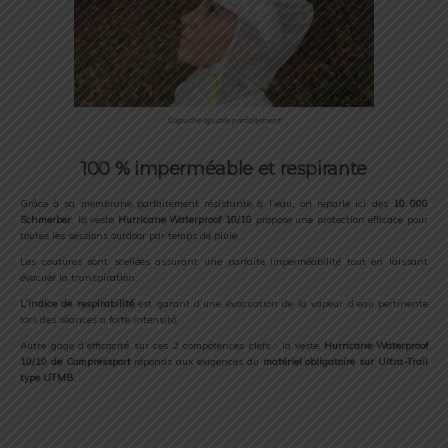
Capuche ajustée parfaitement
100 % imperméable et respirante
Grâce à sa membrane parfaitement résistante à l’eau, on reparle ici des
10 000
Schmerber
, la veste
Hurricane Waterproof 10/10
propose une protection efficace pour
toutes les sessions outdoor par temps de pluie.
Les coutures sont scellées assurant une parfaite imperméabilité tout en laissant
évacuer la transpiration.
L’indice de respirabilité
est garant d’une évacuation de la vapeur d’eau pertinente
lors des séances a forte intensité.
Autre gage d’efficacité sur ces 2 compétences clefs : la veste
Hurricane Waterproof
10/10
de Compressport
réponds aux exigences du
matériel obligatoire sur Ultra-Trail
type UTMB.