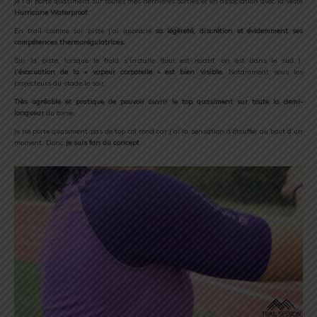
Je l’ai porté quasiment sur toutes mes dernières sorties et en association avec la veste
Hurricane Waterproof
.
En trail comme sur piste j’ai apprécié
sa légèreté, discrétion et évidemment ses
compétences thermorégulatrices.
Sur la piste, lorsque le froid s’installe (tout est relatif, on est dans le sud ),
l’évacuation de la « vapeur corporelle » est bien visible.
Notamment sous les
projecteurs du stade le soir.
Très agréable et pratique de pouvoir ouvrir le top quasiment sur toute la demi-
longueur
du torse.
Je ne porte quasiment pas de top col rond car j’ai la sensation d’étouffer au bout d’un
moment. Donc
je suis fan du concept
.