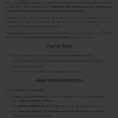
Est-il nécessaire de préciser qu’évidemment la performance d’une veste technique,
au-delà des chiffres annoncés est à
relativiser selon le type de coureur, d’épreuve, de
l’intensité de l’entrainement et des conditions météorologiques.
D’autre part, son efficacité va être optimisée en fonction des vêtements utilisés en
association. En guise d’illustration, pensez-vous que porter un tee-shirt coton sous
une veste haute performance soit pertinent ?
ième
Cet exemple vient à propos pour faire la transition car je vous parle dans la 2
partie
de cet article de
2 TOP techniques de Compressport.
Le parfait combo !
Points forts
100% imperméable et respirante/légère/confortable/ergonomique
Zip en diagonal/facile à enfiler-enlever/extensible/compacte/homologuée
Design moderne et sobre
Garantie 2 ans et satisfait ou remboursée sous 30 jours.
Axes d’améliorations
Ce qu’il aurait pu me manquer :
Pourquoi pas
une poche
pour ranger un portable, un ou 2 gels et pouvoir
ainsi
replier la veste à l’intérieur
.
Des
éléments réfléchissant à l’arrière
(un discret logo en bas à gauche)
Au
niveau des poignets, les manches sont un peu étroites
et du côté de la
montre, ça peut un peu coincer