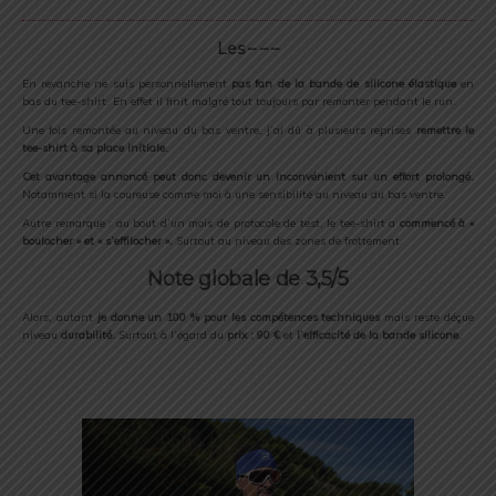
Les – – –
En revanche ne suis personnellement
pas fan de la bande de silicone élastique
en
bas du tee-shirt. En effet il finit malgré tout toujours par remonter pendant le run.
Une fois remontée au niveau du bas ventre, j’ai dû à plusieurs reprises
remettre le
tee-shirt à sa place initiale.
Cet avantage annoncé peut donc devenir un inconvénient sur un effort prolongé.
Notamment si la coureuse comme moi à une sensibilité au niveau du bas ventre.
Autre remarque : au bout d’un mois de protocole de test, le tee-shirt a
commencé à «
boulocher » et « s’effilocher ».
Surtout au niveau des zones de frottement.
Note globale de 3,5/5
Alors, autant
je donne un 100 % pour les compétences techniques
mais reste déçue
niveau
durabilité.
Surtout à l’égard du
prix : 90 €
et
l’efficacité de la bande silicone.