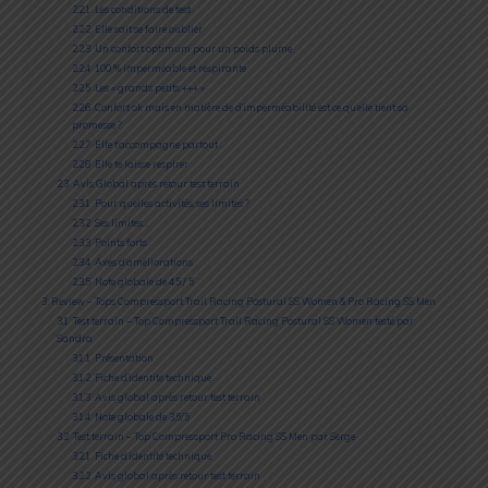
2.2.1
Les conditions de test
2.2.2
Elle sait se faire oublier
2.2.3
Un confort optimum pour un poids plume
2.2.4
100 % imperméable et respirante
2.2.5
Les « grands petits +++ »
2.2.6
Confort ok mais en matière de d’imperméabilité est ce qu’elle tient sa
promesse ?
2.2.7
Elle t’accompagne partout
2.2.8
Elle te laisse respirer
2.3
Avis Global après retour test terrain
2.3.1
Pour quelles activités, ses limites ?
2.3.2
Ses limites…
2.3.3
Points forts
2.3.4
Axes d’améliorations
2.3.5
Note globale de 4.5 / 5
3
Review – Tops Compressport Trail Racing Postural SS Women & Pro Racing SS Men
3.1
Test terrain – Top Compressport Trail Racing Postural SS Women testé par
Sandra
3.1.1
Présentation
3.1.2
Fiche d’identité technique
3.1.3
Avis global après retour test terrain
3.1.4
Note globale de 3,5/5
3.2
Test terrain – Top Compressport Pro Racing SS Men par Serge
3.2.1
Fiche d’identité technique
3.2.2
Avis global après retour test terrain