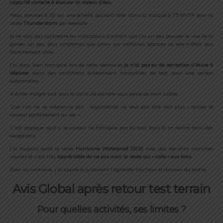
capacité correcte à évacuer la vapeur d’eau
.
Nous sommes à 10 sur une échelle pouvant aller dans la marque à 75 MVTR pour la
veste
Thunderstorm
par exemple
Je ne vais pas contredire les indicateurs d’autant que j’ai un peu pousser le vice de la
garder un peu plus longtemps que prévu sur certaines séances où elle n’était pas
franchement utile.
J’ai donc bien transpiré lors de cette séance et
je n’ai pas eu de sensation d’étuve à
déplorer
dans des conditions évidemment normatives de test pour une saison
automnales.
A éviter malgré tout sous la canicule estivale sous peine de mort subite.
Que l’on ne se méprenne pas : respirabilité ne veut pas dire non plus « laisser le
coureur parfaitement au sec ».
C’est utopique sauf si le coureur ne transpire pas du tout mais là on rentre dans des
exceptions.
J’ai toujours porté la veste
Hurricane Waterproof 10/10
avec des tee-shirt manches
courtes et c’est très
appréciable de ne pas avoir la veste qui « colle » aux bras.
Bien au contraire, j’ai apprécié justement l’agréable fraicheur et douceur du textile.
Avis Global après retour test terrain
Pour quelles activités, ses limites ?