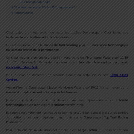
3.2.3
Note globale de 4/5
4
Où acheter ces textiles FW 24 -25 Compressport ?
5
Auteur/Autrice
C’est toujours un réel plaisir de tester les textiles
Compressport.
C’est la marque
leader en terme de
vêtements de compression.
Elle est reconnue dans le
monde du trail running
pour son
excellence technologique
toujours au service de la performance.
Ce n’est pas la première fois que l’on vous parle de
l’Hurricane Waterproof 10/10
dans Trail Session. En février dernier notre testeur
Sébastien Raymond
vous proposait
un premier retour test
.
Puis la semaine dernière une seconde évaluation cette fois ci post
Ultra XTrail
Corrèze
.
Aujourd’hui, la
Compressport Jacket Hurricane Waterproof 10/10
fait son retour dans
une version spécialement conçue pour les femmes
.
Je vous propose donc à mon tour de vous livrer mes impressions sur cette
bombe
technologique
avec mon regard
d’utilisatrice féminine.
Et comme tout vêtement technique se bonifie lorsqu’il est associé à d’autres textiles
de qualité, je partagerai également mon avis sur le
Compressport Top Trail Racing
Postural SS
.
Pour la touche de mixité dans cet article, c’est
Serge Fortini
qui nous offrira son