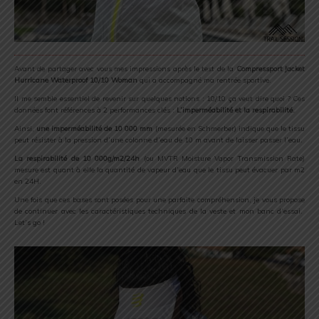
Avant de partager avec vous mes impressions après le test de la
Compressport Jacket
Hurricane Waterproof 10/10 Woman
qui a accompagné ma rentrée sportive.
Il me semble essentiel de revenir sur quelques notions : 10/10 ça veut dire quoi ? Ces
données font références à 2 performances clés :
L’imperméabilité et la respirabilité.
Ainsi,
une imperméabilité de 10 000 mm
(mesurée en Schmerber) indique que le tissu
peut résister à la pression d’une colonne d’eau de 10 m avant de laisser passer l’eau.
La respirabilité
de 10 000g/m2/24h
(ou MVTR Moisture Vapor Transmission Rate)
mesure est quant à elle la quantité de vapeur d’eau que le tissu peut évacuer par m2
en 24H.
Une fois que ces bases sont posées pour une parfaite compréhension, je vous propose
de continuer avec les caractéristiques techniques de la veste et mon banc d’essai.
Let’s go !