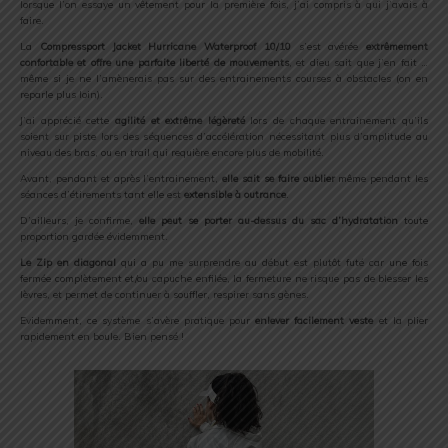
lorsque l’on essaye un vêtement pour la première fois, j’ai compris à qui j’avais à
faire.
La
Compressport Jacket Hurricane Waterproof 10/10
s’est avérée
extrêmement
confortable et offre une parfaite liberté de mouvements
, et dieu sait que j’en fait …
même si je ne l’amènerais pas sur des entrainements courses à obstacles (on en
reparle plus loin).
J’ai apprécié cette
agilité et extrême légèreté
lors de chaque entrainement qu’ils
soient sur piste lors des séquences d’accélération nécessitant plus d’amplitude au
niveau des bras, ou en trail qui requière encore plus de mobilité.
Avant, pendant et après l’entrainement,
elle sait se faire oublier
même pendant les
séances d’étirements tant elle est
extensible à outrance
.
D’ailleurs, je confirme,
elle peut se porter au-dessus du sac d’hydratation
toute
proportion gardée évidemment.
Le Zip en diagonal
qui a pu me surprendre au début est plutôt futé car une fois
fermée complètement et/ou capuche enfilée, la fermeture ne risque pas de blesser les
lèvres, et permet de continuer à souffler, respirer sans gènes.
Evidemment, ce système s’avère pratique pour
enlever facilement veste
et la plier
rapidement en boule. Bien pensé !