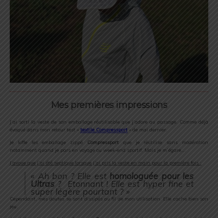
Mes premières impressions
J’ai sorti la veste de son emballage réutilisable que j’adore au passage. Comme déjà
évoqué dans mon retour test «
textile Compressport
» de mai dernier.
Je kiffe les emballage zippé
Compressport
que je réutilise sans modération
notamment quand je pars en voyage ou week-end sportif. Mais je m’égare….
J’avoue que j’ai été septique lorsque j’ai pris la veste en main pour la première fois :
« Ah bon ? Elle est
homologuée pour les
Ultras
? Etonnant ! Elle est hyper fine et
super légère pourtant ? »
Cependant, mes doutes se sont dissipés au fil de mon utilisation. Elle cache bien son
jeu.