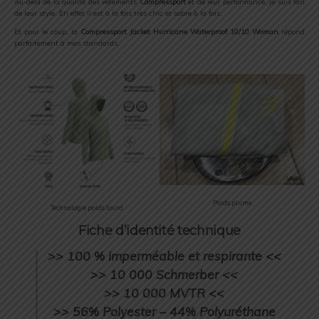
Au-delà de la qualité des vêtements
Compressport
et de leur performance, je suis fan
de leur style. En effet il est à la fois très chic et sobre à la fois.
Et pour le coup, la
Compressport Jacket Hurricane Waterproof 10/10 Woman
répond
parfaitement à mes standards.
Poids plume
Technologie poids lourd
Fiche d’identité technique
>> 100 % imperméable et respirante <<
>> 10 000 Schmerber <<
>> 10 000 MVTR <<
>> 56% Polyester – 44% Polyuréthane