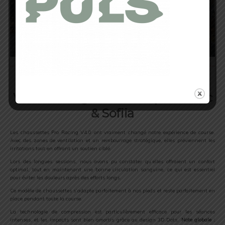
Compressport Pro Racing Socks
V4.0 Run High – Testées par Cédric
& Sofiia
Les chaussettes Pro Racing V4.0 ont vraiment changé notre expérience de course.
Avec des zones de ventilation et un rembourrage stratégique, elles préviennent les
irritations tout en offrant un soutien ciblé.
Lors des longues sessions, nous avons pu constater qu’elles offraient un confort
optimal, tout en maintenant une bonne circulation sanguine, ce qui est essentiel
pour éviter les douleurs après des efforts longs.
Ce modèle de chaussettes s’adapte parfaitement à nos pieds et reste parfaitement en
place pendant toute la course.
La technologie de compression est particulièrement efficace pour les séances
intenses, et les impacts sont bien amortis grâce au design 3D.Dots.
Note globale :