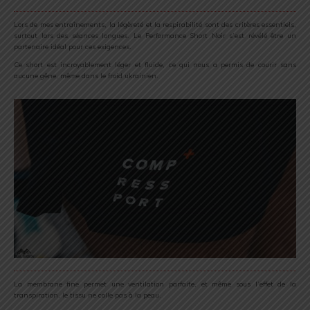
Lors de mes entraînements, la légèreté et la respirabilité sont des critères essentiels,
surtout lors des séances longues. Le Performance Short Noir s’est révélé être un
partenaire idéal pour ces exigences.
Ce short est incroyablement léger et fluide, ce qui nous a permis de courir sans
aucune gêne, même dans le froid ukrainien.
La membrane fine permet une ventilation parfaite, et même sous l’effet de la
transpiration, le tissu ne colle pas à la peau.