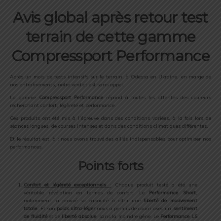
Avis global après retour test
terrain de cette gamme
Compressport Performance
Après un mois de tests intensifs sur le terrain, à Odessa en Ukraine, en marge de
nos entraînements, notre verdict est sans appel.
La gamme
Compressport Performance
répond à toutes les attentes des coureurs
recherchant confort, légèreté et performance.
Ces produits ont été mis à l’épreuve dans des conditions variées, à la fois lors de
séances longues, de courses intenses et dans des conditions climatiques différentes.
Et le résultat est là : nous avons trouvé des alliés indispensables pour optimiser nos
performances.
Points forts
Confort et légèreté exceptionnels
:
Chaque produit testé a été une
véritable révélation en termes de confort. Le
Performance Short
,
notamment, a prouvé sa capacité à offrir une
liberté de mouvement
totale.
Et son
poids ultra-léger
nous a permis de courir avec un
sentiment
de fluidité
et de
liberté absolue
, sans la moindre gêne. Le
Performance LS