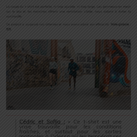
La coupe du t-shirt est parfaite, ni trop ajustée, ni trop large. Les panneaux en mesh
sur le dos et les manches offrent une ventilation ciblée, nous aidant à éviter la
surchauffe.
Ce produit a surpassé nos attentes et nous avons adoré son efficacité.
Note globale :
5/5.
Cédric et Sofiia :
« Ce t-shirt est une
vraie trouvaille pour les conditions
fraîches, et surtout pour les sorties
matinales à Odessa où les températures