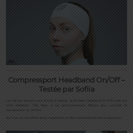
Compressport Headband On/Off –
Testée par Sofiia
Lors de nos sessions sous le froid d’Odessa, le bandeau Headband On/Off a été une
vraie révélation. Très léger, il est particulièrement efficace pour contrôler la
transpiration sur le front.
Son tissu en microfibre sèche rapidement et offre une excellente thermorégulation.