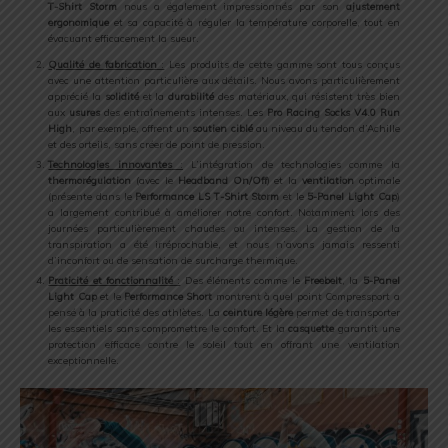
T-Shirt Storm
nous a également impressionnés par son
ajustement
ergonomique
et sa capacité à réguler la température corporelle, tout en
évacuant efficacement la sueur.
Qualité de fabrication
:
Les produits de cette gamme sont tous conçus
avec une attention particulière aux détails. Nous avons particulièrement
apprécié la
solidité
et la
durabilité
des matériaux, qui résistent très bien
aux
usures
des entraînements intenses. Les
Pro Racing Socks V4.0 Run
High
, par exemple, offrent un
soutien ciblé
au niveau du tendon d’Achille
et des orteils, sans créer de point de pression.
Technologies innovantes
:
L’intégration de technologies comme la
thermorégulation
(avec le
Headband On/Off
) et la
ventilation
optimale
(présente dans le
Performance LS T-Shirt Storm
et le
5-Panel Light Cap
)
a largement contribué à améliorer notre confort. Notamment lors des
journées particulièrement chaudes ou intenses. La gestion de la
transpiration a été irréprochable, et nous n’avons jamais ressenti
d’inconfort ou de sensation de surcharge thermique.
Praticité et fonctionnalité
:
Des éléments comme le
Freebelt
, la
5-Panel
Light Cap
et le
Performance Short
montrent à quel point Compressport a
pensé à la praticité des athlètes. La
ceinture légère
permet de transporter
les essentiels sans compromettre le confort. Et la
casquette
garantit une
protection efficace contre le soleil tout en offrant une ventilation
exceptionnelle.