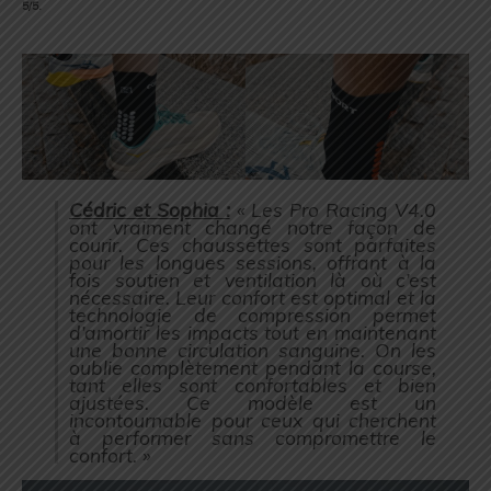
5/5.
Cédric et Sophia :
« Les Pro Racing V4.0
ont vraiment changé notre façon de
courir. Ces chaussettes sont parfaites
pour les longues sessions, offrant à la
fois soutien et ventilation là où c’est
nécessaire. Leur confort est optimal et la
technologie de compression permet
d’amortir les impacts tout en maintenant
une bonne circulation sanguine. On les
oublie complètement pendant la course,
tant elles sont confortables et bien
ajustées. Ce modèle est un
incontournable pour ceux qui cherchent
à performer sans compromettre le
confort. »