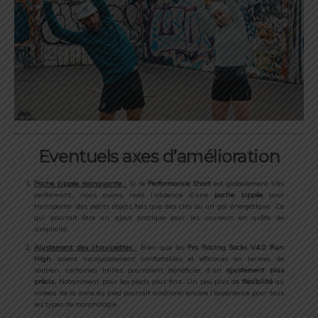
Eventuels axes d’amélioration
Poche zippée manquante
:
Si le
Performance Short
est globalement très
performant, nous avons noté l’absence d’une
poche zippée
pour
transporter des petits objets tels que des clés ou un gel énergétique. Ce
qui pourrait être un ajout pratique pour les coureurs en quête de
simplicité.
Ajustement des chaussettes
:
Bien que les
Pro Racing Socks V4.0 Run
High
soient incroyablement confortables et efficaces en termes de
soutien, certaines tailles pourraient bénéficier d’un
ajustement plus
précis.
Notamment pour les pieds plus fins. Un peu plus de
flexibilité
au
niveau de la zone du pied pourrait améliorer encore l’expérience pour tous
les types de morphologie.