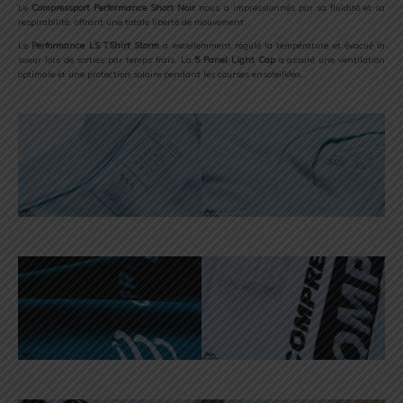
Le
Compressport Performance Short Noir
nous a impressionnés par sa fluidité et sa
respirabilité, offrant une totale liberté de mouvement.
Le
Performance LS TShirt Storm
a excellemment régulé la température et évacué la
sueur lors de sorties par temps frais. La
5 Panel Light Cap
a assuré une ventilation
optimale et une protection solaire pendant les courses ensoleillées.