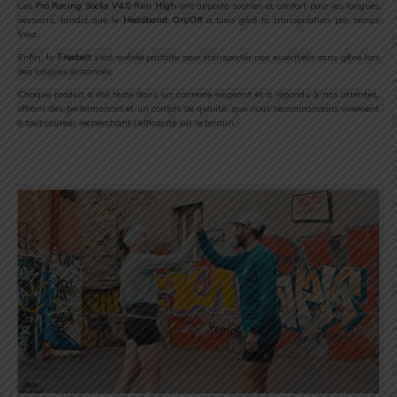
Les
Pro Racing Socks V4.0 Run High
ont apporté soutien et confort pour les longues
sessions, tandis que le
Headband On/Off
a bien géré la transpiration par temps
froid.
Enfin, la
Freebelt
s’est avérée parfaite pour transporter nos essentiels sans gêne lors
des longues distances.
Chaque produit a été testé dans un contexte exigeant et a répondu à nos attentes,
offrant des performances et un confort de qualité, que nous recommandons vivement
à tout coureur recherchant l’efficacité sur le terrain.