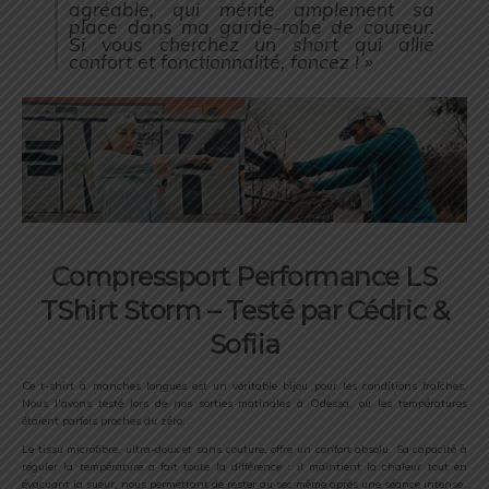
agréable, qui mérite amplement sa
place dans ma garde-robe de coureur.
Si vous cherchez un short qui allie
confort et fonctionnalité, foncez ! »
Compressport Performance LS
TShirt Storm – Testé par Cédric &
Sofiia
Ce t-shirt à manches longues est un véritable bijou pour les conditions fraîches.
Nous l’avons testé lors de nos sorties matinales à Odessa, où les températures
étaient parfois proches du zéro.
Le tissu microfibre, ultra-doux et sans couture, offre un confort absolu. Sa capacité à
réguler la température a fait toute la différence : il maintient la chaleur tout en
évacuant la sueur, nous permettant de rester au sec même après une séance intense.