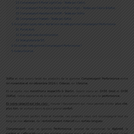
2.3
Compressport 5 Panel Light Cap – Testée par Cédric
2.4
Compressport Pro Racing Socks V4.0 Run High – Testées par Cédric & Sofiia
2.5
Compressport Headband On/Off – Testée par Sofiia
2.6
Compressport Freebelt – Testée par Sofiia
3
Avis global après retour test terrain de cette gamme Compressport Performance
3.1
Points forts
3.2
Eventuels axes d’amélioration
3.3
Note globale de 5/5
4
Où acheter cette gamme Compressport Performance ?
5
Auteur/Autrice
Sofiia
et moi avons testé les produits de la gamme
Compressport Performance
entre
mi-novembre et mi-décembre 2024
à
Odessa
, en
Ukraine.
Et ce après nos
marathons respectifs à Berlin
. Ayant couru en
2h53 (moi)
et
2h50
(Sofiia)
, notre approche de la course est résolument orientée vers la
performance.
Et notre objectif est très clair :
trouver l’équipement qui nous permet d’aller
plus vite
,
plus loin
, et surtout dans le plus grand
confort
.
Dans un climat parfois froid et humide, ces produits nous ont accompagné tout au
long de nos
séances
, de l’
entraînement intensif
aux
sorties longues
.
Compressport
, avec sa gamme
Performance
, promet de maximiser la
légèreté
, le
confort
et l’
efficacité
pour des athlètes comme nous, et après un mois de test, il est