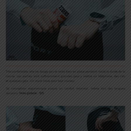
Très confortable, elle ne bouge pas et reste bien en place pendant toute la durée de la
course. Les poches sont suffisamment grandes pour y mettre un téléphone, des clés
et quelques gels. Un must-have pour tout coureur.
Sa conception ergonomique assure un confort maximal, même lors des longues
sessions.
Note globale : 5/5.