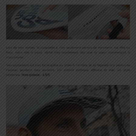
Lors de mes sorties, la casquette a non seulement permis de maintenir ma tête au
frais, mais elle a aussi séché très rapidement dès que la sueur commençait à
s’accumuler.
Son ajustement est très facile grâce au slider à l’arrière, et sa légèreté m’a permis de
l’oublier pendant mes sessions. Un produit pratique, efficace et avec un style
tendance.
Note globale : 4,5/5.