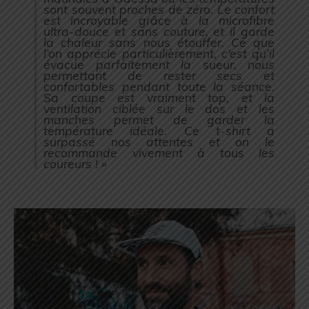
sont souvent proches de zéro. Le confort
est incroyable grâce à la microfibre
ultra-douce et sans couture, et il garde
la chaleur sans nous étouffer. Ce que
l’on apprécie particulièrement, c’est qu’il
évacue parfaitement la sueur, nous
permettant de rester secs et
confortables pendant toute la séance.
Sa coupe est vraiment top, et la
ventilation ciblée sur le dos et les
manches permet de garder la
température idéale. Ce t-shirt a
surpassé nos attentes et on le
recommande vivement à tous les
coureurs ! »