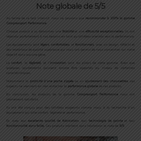
Note globale de 5/5
Au terme de ce test intensif, nous ne pouvons que
recommander à 100% la gamme
Compressport Performance
.
Chaque produit a su démontrer une
fiabilité
et une
efficacité exceptionnelles.
Ils ont
répondu parfaitement à nos besoins en tant qu’athlètes orientés vers la performance.
Les équipements sont
légers
,
confortables
, et
fonctionnels
, avec un design réfléchi et
des matériaux de qualité supérieure qui nous ont permis de nous concentrer sur notre
objectif sans aucune gêne.
Le
confort
, la
légèreté
, et l’
innovation
sont les piliers de cette gamme. Bien que
quelques ajustements puissent encore être apportés au niveau de certaines
caractéristiques.
Notamment la
praticité d’une poche zippée
ou un
ajustement des chaussettes
, ces
aspects ne viennent en rien entacher la
performance globale
de ces produits.
En conclusion, les produits de la gamme
Compressport Performance
nous ont
pleinement satisfaits.
Ils ont été conçus pour des athlètes exigeants comme nous, à la recherche d’un
équipement qui allie confort, légèreté et performance.
Et, avec leur
excellente qualité de fabrication
, leur
technologie de pointe
et leur
fonctionnalité sans faille.
Ces produits méritent sans hésitation la note de
5/5
.