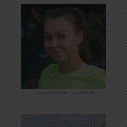
Test réalisé avec Sofiia Harmash – Athlète Ukrainienne