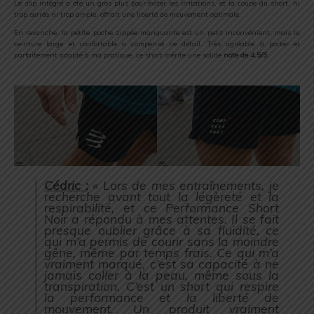
Le slip intégré a été un gros plus pour éviter les irritations, et la coupe du short, ni
trop serrée ni trop ample, offrait une liberté de mouvement optimale.
En revanche, la petite poche zippée manquante est un petit inconvénient, mais la
ceinture large et confortable a compensé ce détail. Très agréable à porter et
parfaitement adapté à ma pratique, ce short mérite une solide
note de 4,5/5
.
Cédric :
« Lors de mes entraînements, je
recherche avant tout la légèreté et la
respirabilité, et ce Performance Short
Noir a répondu à mes attentes. Il se fait
presque oublier grâce à sa fluidité, ce
qui m’a permis de courir sans la moindre
gêne, même par temps frais. Ce qui m’a
vraiment marqué, c’est sa capacité à ne
jamais coller à la peau, même sous la
transpiration. C’est un short qui respire
la performance et la liberté de
mouvement. Un produit vraiment