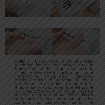
Sofiia :
« Ce bandeau a été une vraie
révélation lors de mes sorties dans le
froid d’Odessa. Il est léger, mais surtout,
il est extrêmement performant pour
contrôler la transpiration. J’apprécie
particulièrement sa capacité à sécher
rapidement et à réguler la température.
Il reste bien en place pendant l’effort, et
je l’oublie totalement une fois qu’il est sur
ma tête. C’est un petit accessoire discret
mais ultra-efficace, un must pour les
coureurs qui recherchent confort et