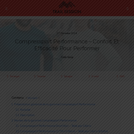
27 Décembre 2024
Compressport Performance – Confort Et
Efficacité Pour Performer
Cédric Masip
Partager
Tweeter
Épingler
E-mail
SMS
Contenu
Masquer
1
Présentation générale de la gamme Compressport Performance
1.1
Youtube
1.2
Description
2
Review de la gamme Compressport Performance
2.1
Compressport Performance Short Noir – Testé par Cédric
2.2
Compressport Performance LS TShirt Storm – Testé par Cédric & Sofiia