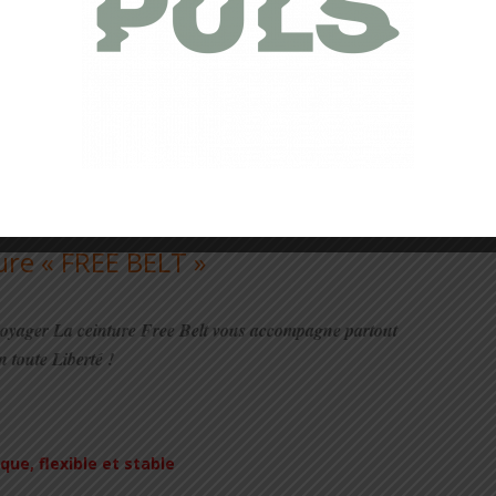
tifiée OEKO-TEX
ées par OEKO-TEX, organisme de contrôle mondialement
ibres ne contiennent aucun élément chimique nocif pour la
atisfait ou Remboursé 30 jours !
t d’une garantie d’échange de produit pendant 2 ans et
fait dans les 30 jours suivant l’achat.
ure « FREE BELT »
e voyager La ceinture Free Belt vous accompagne partout
n toute Liberté !
ue, flexible et stable