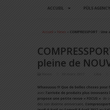
ACCUEIL
PÜLS AGENC
Accueil
»
News
»
COMPRESSPORT : Une a
COMPRESSPORT
pleine de NOU
News
30 mars 2017
Like
Whaouuuu !!!
Que de belles choses pour 
avec
l’arrivée de produits plus innovants 
propose une petite revue « FOCUS »
de ce
des son dixième anniversaire,
Compresspor
Jeudi 6 Avril au Samedi 8 Avril 2017 au Sa