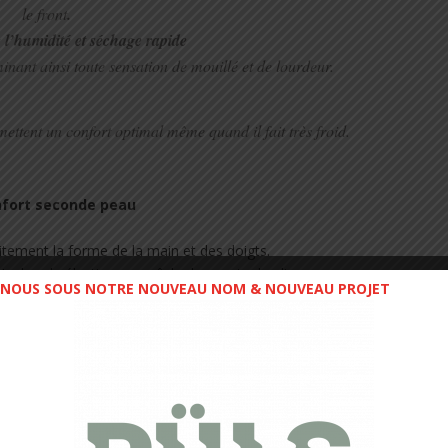
le front
.
l’humidité et séchage rapide
minant ainsi toute sensation de mouillé et de lourdeur.
mettent un confort optimal même quand il fait très froid.
nfort seconde peau
faitement la forme de la main et des doigts.
. La bande élastique empêche les gants de glisser sans
NOUS SOUS NOTRE NOUVEAU NOM & NOUVEAU PROJET
fe.
ndre facilement à un appel sans avoir à les enlever.
tion de qualité maximum
roduits COMPRESSPORT
ropéennes et sont assemblés par des spécialistes du