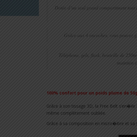
Dotée d’un seul grand compartiment tout aut
Grâce aux 4 encoches, vous pouvez gé
Téléphone, gels, flask, bouteille de 250
maintien e
100% confort pour un poids plume de 50
Grâce à son tissage 3D, la Free Belt s’en�ile f
même complètement oubliée.
Grâce à sa composition en micro�ibre et sa 