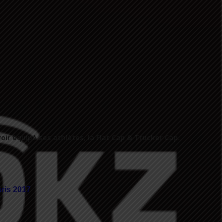
ir équipé ses athlètes, la Flat Cap & Trucker Cap.
ris 2017