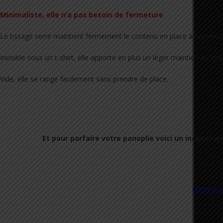
Minimaliste, elle n’a pas besoin de fermeture
Le tissage serré maintient fermement le contenu en place à l’intérieur
Invisible sous un t-shirt, elle apporte en plus un léger maintien du dos
Vide, elle se range facilement sans prendre de place.
Et pour parfaire votre panoplie voici un incontou
RDV sur