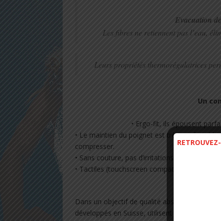
Evacuation de 
Les fibres ne retiennent pas l’eau, éli
Leurs propriétés thermorégulatrices per
Un co
• Ergo-fit, ils épousent par
• Le maintien du poignet est très confortable
RETROUVEZ-
compresser.
• Sans couture, pas d’irritations, ni de surchauf
• Tactiles (touchscreen compatible), pour répo
Une fabrica
Dans un objectif de qualité absolue, les p
développés en Suisse, utilisent des fibres eu