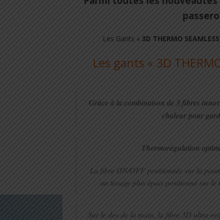
Parmi toutes les nouveautés 
passero
Les Gants «
3D THERMO SEAMLESS
Les gants « 3D THERM
Grâce à la combinaison de 3 fibres innov
chaleur pour gard
Thermorégulation optima
La fibre ON/OFF positionnée sur la paume
un tissage plus épais positionné sur le 
Sur le dos de la main, la fibre 3D ultra-re