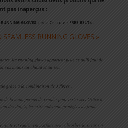
nous avons choisi deux produits qui ne
nt pas inaperçus :
 RUNNING GLOVES
» et la Ceinture «
FREE BELT
« .
O SEAMLESS RUNNING GLOVES »
antes, les running gloves apportent juste ce qu’il faut de
er vos mains au chaud et au sec.
le grâce à la combinaison de 3 fibres
:
 de la main permet de ventiler pour rester sec. Grâce à
bout des doigts, les extrémités sont protégées du froid.
spirante est également parfaite pour absorber la sueur sur