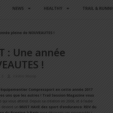
Y
NEWS
HEALTHY
TRAIL & RUNN
nnée pleine de NOUVEAUTES !
 : Une année
VEAUTES !
2
Cédric Masip
l’équipementier Compressport en cette année 2017
les uns que les autres !
Trail Session Magazine vous
 qui vous attend. Depuis sa création en 2008, et à l’aube
t
devient un
MUST HAVE des sport d’endurance
.
RDV du
lon du Running à Paris
pour découvrir ces nouveautés !