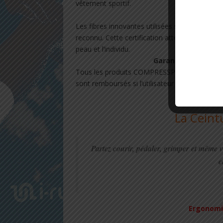
vêtement sportif.
Cer
Les fibres innovantes utilisées sont certifi
reconnu. Cette certification atteste que les f
peau et l’individu.
Garantie 2 ans et s
Tous les produits COMPRESSPORT® bénéficien
sont remboursés si l’utilisateur n’est pas satis
La Ceint
Partez courir, pédaler, grimper et mêm
e
Ergonomiq