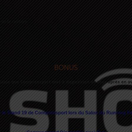
 de la ceinture.
BONUS
rnable que Compressport met à disposition de tous après en avo
 le Stand 19 de Compressport lors du Salon du Running Pa