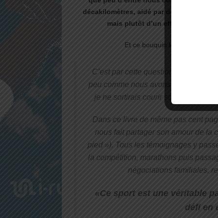
décakilomètres, aidé par des substances 
mais plutôt d’un effort qui s’éval
Et ce bouquin le voici : « Qui 
C’est par cette question rhétorique q
peu comme nous avons tous un jour pu 
je ne sortirais courir sous ce temp
Dans ce livre de même pas cent page
nous fait partager son amour de la c
pied »).
Tous les témoignages y passent
la compétition, marathons puis passage
négociations familiales, re
«Ce sport est une véritable p
défi en