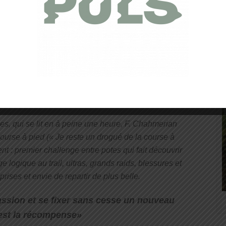
douteuses (comme pourrait le laisser penser le titre),
ue à l’usage de sa plume: il a écrit un bouquin.
a dit que la course à pied est une drogue ? ».
ue l’auteur nous interpelle de manière ironique, un
interpeller notre entourage par un « Qui a dit que
s ? ». Vous voyez sans doute ce que je veux dire….
s, qui se lit en à peine une heure, F. Chahmerian
ourse à pied (
« Je reste un drogué de la course à
 : premier challenge entre potes qui fait découvrir
 logique au trail, ultras, grands raids, blessures et
prises et envie de repartir de plus belle.
assion et se fixer sans cesse un nouveau
 est la récompense»