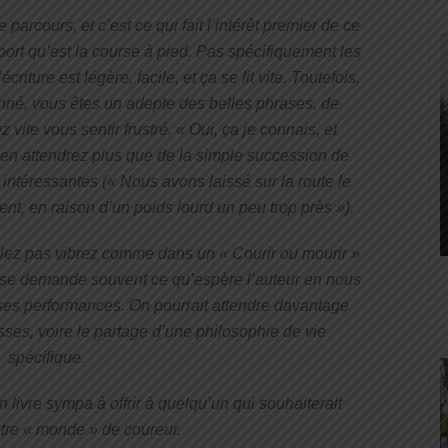
parcours, et c’est ce qui fait l’intérêt premier de ce
sport qu’est la course à pied. Pas spécifiquement les
riture est légère, facile, et ça se lit vite. Toutefois,
onné, vous êtes un adepte des belles phrases, de
z vite vous sentir frustré. « Oui, ça je connais, et
s en attendrez plus que de la simple succession de
 intéressantes
(« Nous avons laissé sur la route le
rent, en raison d’un poids lourd un peu trop près
»).
llez pas vibrez comme dans un « Courir ou mourir »
 se demande souvent ce qu’espère l’auteur en nous
t ses performances. On pourrait attendre davantage
ses, voire le partage d’une philosophie de vie
spécifique.
n livre sympa à offrir à quelqu’un qui souhaiterait
tre « monde » de coureur.