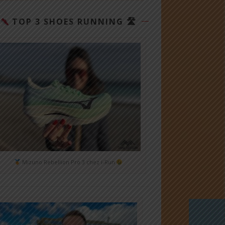
TOP 3 SHOES RUNNING 🛣
Mizuno Rebellion Pro 3 chez i-Run