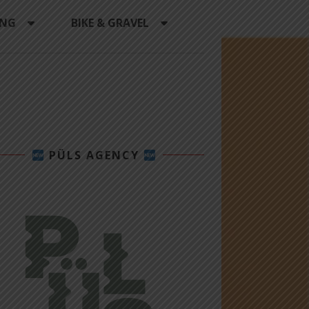
ING
BIKE & GRAVEL
PÜLS AGENCY