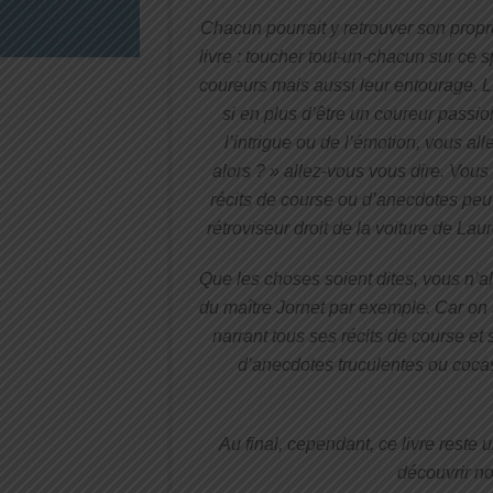
Chacun pourrait y retrouver son propre 
livre : toucher tout-un-chacun sur ce 
coureurs mais aussi leur entourage. L’éc
si en plus d’être un coureur passi
l’intrigue ou de l’émotion, vous alle
alors ? » allez-vous vous dire. Vou
récits de course ou d’anecdotes peu
rétroviseur droit de la voiture de Lau
Que les choses soient dites, vous n’a
du maître Jornet par exemple. Car on
narrant tous ses récits de course e
d’anecdotes truculentes ou cocas
Au final, cependant, ce livre reste u
découvrir no