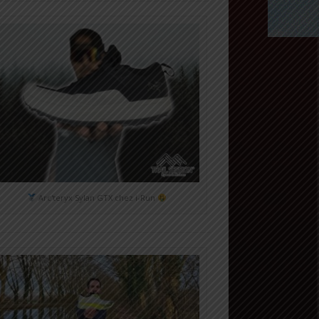
Arc'teryx Sylan GTX chez i-Run