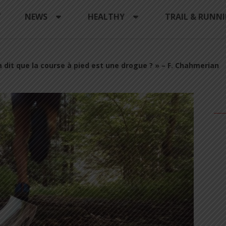
Y
NEWS
HEALTHY
TRAIL & RUNN
 a dit que la course à pied est une drogue ? » – F. Chahmerian