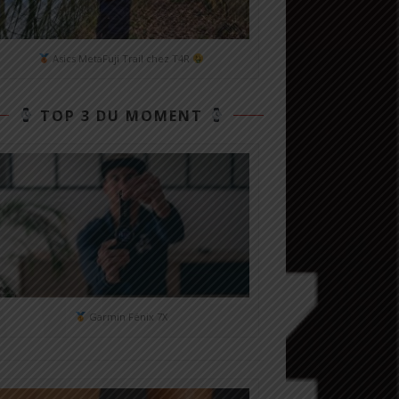
Asics MetaFuji Trail chez T4R
TOP 3 DU MOMENT
Garmin Fénix 7X