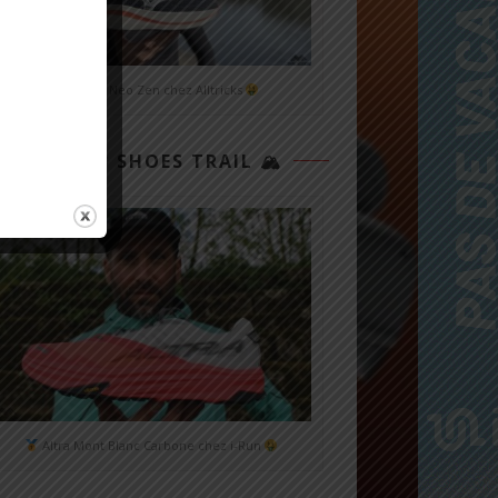
Mizuno Neo Zen chez Alltricks
TOP 3 SHOES TRAIL 🏔
Altra Mont Blanc Carbone chez i-Run