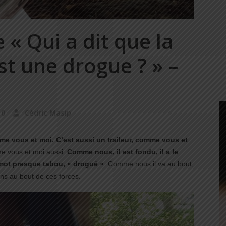
e « Qui a dit que la
st une drogue ? » –
0
Cédric Masip
e vous et moi. C’est aussi un traileur, comme vous et
e vous et moi aussi.
Comme nous, il est fondu, il a le
n mot presque tabou, « drogué »
. Comme nous il va au bout,
ns au bout de ces forces.