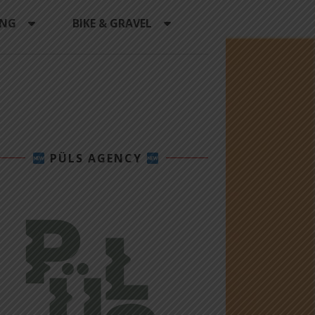
ING
BIKE & GRAVEL
PÜLS AGENCY