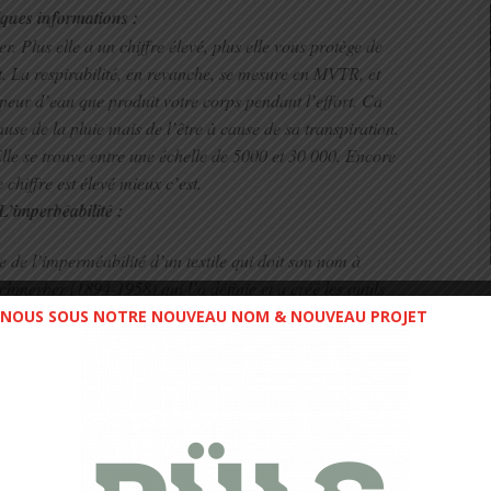
ques informations :
 Plus elle a un chiffre élevé, plus elle vous protège de
nt. La respirabilité, en revanche, se mesure en MVTR, et
apeur d’eau que produit votre corps pendant l’effort. Ca
se de la pluie mais de l’être à cause de sa transpiration.
Elle se trouve entre une échelle de 5000 et 30 000. Encore
e chiffre est élevé mieux c’est.
 L’imperbéabilité :
 de l’imperméabilité d’un textile qui doit son nom à
chmerber (1894-1958) qui l’a définie et a créé les outils
est définie dans la norme EN 20811 (ISO 811:1981).
NOUS SOUS NOTRE NOUVEAU NOM & NOUVEAU PROJET
colonne d’eau = 10 Pa = 0,1 mbar.
au sur un vêtement peut atteindre des valeurs allant de 13
r rester dans le domaine textile, cela correspond donc à
de 1 300 à 2 000 Schmerber.
(Source Wikipédia)