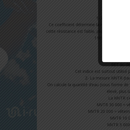
2/
1- RET (Résistanc
Ce coefficient détermine la résistance qu’op
cette résistance est faible, plus l’évacuatio
11092). Le coeffic
RET infér
RET ent
RET entre 12 
RET au-del
Cet indice est surtout utilis
2- La mesure MVTR (tau
On calcule la quantité d’eau (sous forme de v
élevé, plus l
La MVTR s’e
MVTR 30 000 = v
MVTR 20 000 = vêtemen
MVTR 10 0
MVTR 5 000 