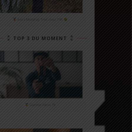
Asics MetaFuji Trail chez T4R
TOP 3 DU MOMENT
Garmin Fénix 7X