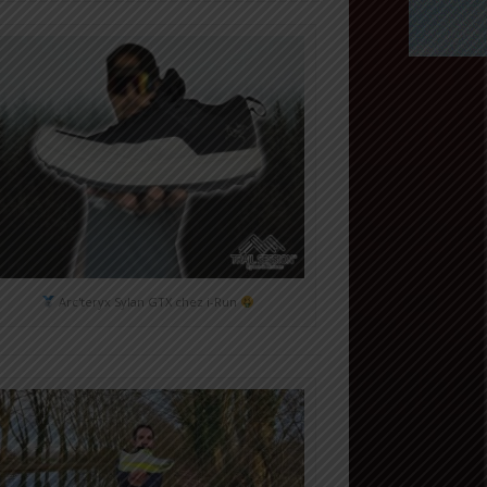
Arc'teryx Sylan GTX chez i-Run