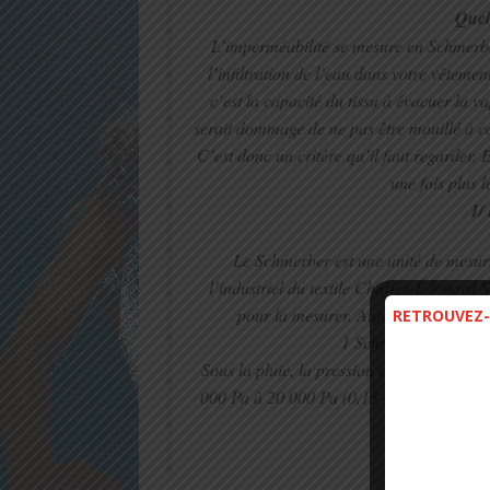
Quel
L’imperméabilité se mesure en Schmerber.
l’infiltration de l’eau dans votre vêteme
c’est la capacité du tissu à évacuer la v
serait dommage de ne pas être mouillé à cau
C’est donc un critère qu’il faut regarder. 
une fois plus l
1/
Le Schmerber est une unité de mesure
l’industriel du textile Charles-Édouard S
pour la mesurer. Aujourd’hui, elle 
RETROUVEZ-
1 Schmerber = 1 mm 
Sous la pluie, la pression exercée par l’e
000 Pa à 20 000 Pa (0,13 à 0,20 bar). Pou
une pression 