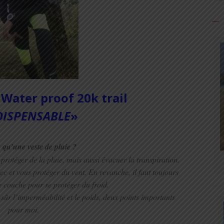
Water proof 20k trail
DISPENSABLE
»
 qu’une veste de pluie ?
protéger de la pluie, mais aussi évacuer la transpiration.
ec et vous protéger du vent. En revanche, il faut toujours
 couche pour se protéger du froid.
sûr l’imperméabilité et le poids, deux points importants
pour moi
.