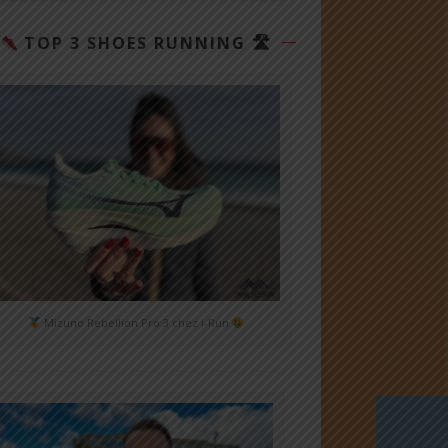
TOP 3 SHOES RUNNING 🛣
Mizuno Rebellion Pro 3 chez i-Run