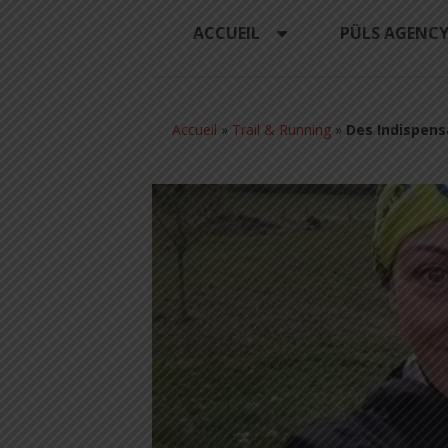
ACCUEIL
PÜLS AGENC
Accueil
»
Trail & Running
»
Des Indispens