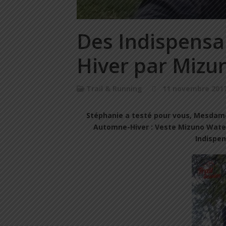
Des Indispensa
Hiver par Mizun
Trail & Running
11 novembre 201
Stéphanie a testé pour vous, Mesdames
Automne-Hiver : Veste Mizuno Water p
Indispens