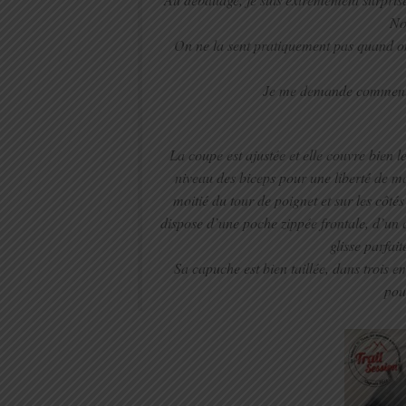
Noi
On ne la sent pratiquement pas quand on l’
Je me demande comment va
La coupe est ajustée et elle couvre bien l
niveau des biceps pour une liberté de mo
moitié du tour de poignet et sur les côtés
dispose d’une poche zippée frontale, d’un 
glisse parfai
Sa capuche est bien taillée, dans trois e
pou