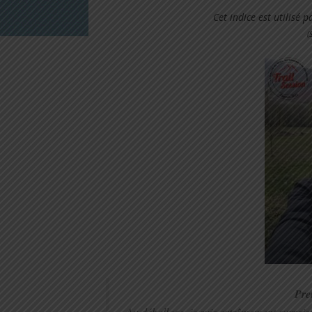
Cet indice est utilisé 
(
Pre
Au déballage, je suis extrêmement surprise