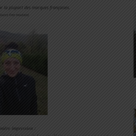
par la plupart des marques françaises.
Source Free moutain)
mière
impression :
 par la légèreté de la veste, légère comme un coupe-vent.