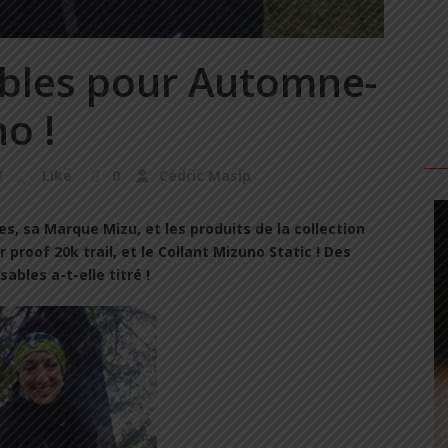
bles pour Automne-
o !
7
Like
0
Cédric Masip
, sa Marque Mizu, et les produits de la collection
roof 20k trail, et le Collant Mizuno Static ! Des
ables a-t-elle titré !