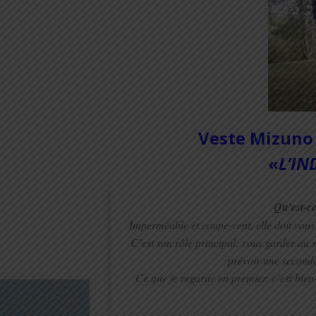
Veste Mizuno 
«
L’IN
Qu’est-ce
Imperméable et coupe-vent, elle doit vous 
C’est son rôle principal: vous garder au s
prévoir une seconde
Ce que je regarde en premier, c’est bien-