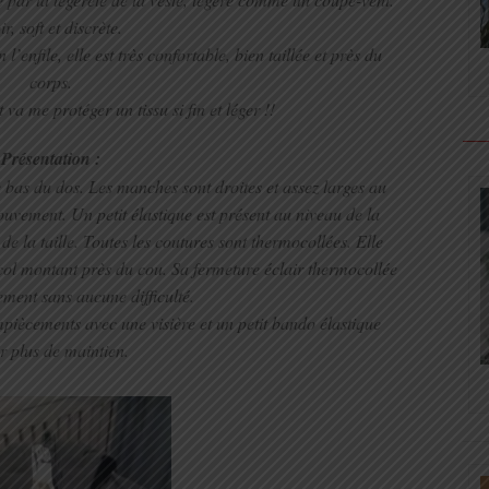
r, soft et discrète.
enfile, elle est très confortable, bien taillée et près du
corps.
 me protéger un tissu si fin et léger !!
Présentation :
e bas du dos. Les manches sont droites et assez larges au
uvement. Un petit élastique est présent au niveau de la
 de la taille. Toutes les coutures sont thermocollées. Elle
col montant près du cou. Sa fermeture éclair thermocollée
tement sans aucune difficulté.
mpiècements avec une visière et un petit bando élastique
r plus de maintien
.