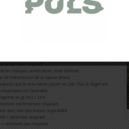
 La respirabilité
e – Evaporation – Transmission)
pose un textile à l’évacuation de l’humidité du corps. Plus
n de l’humidité est optimale (selon le « modèle de peau » ISO
ient RET s’exprime en Pa x m²/W :
ieur à 6 : très respirant
re 6 et 12 : respirant
et 20 : faiblement respirant
à de 20 : non respirant.
é par les marques américaines, dont Goretex.
x de transmission de la vapeur d’eau)
apeur) que le tissu laisse passer en 24h. Plus le degré est
a respiration est favorable.
xprime en gr /m2 / 24 h :
êtement extrêmement respirant
t avec une très bonne respirabilité
00 = vêtement respirant
= vêtement peu respirant