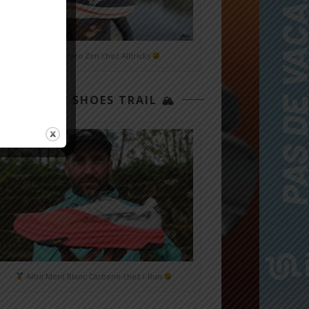
Mizuno Neo Zen chez Alltricks
TOP 3 SHOES TRAIL 🏔
Altra Mont Blanc Carbone chez i-Run