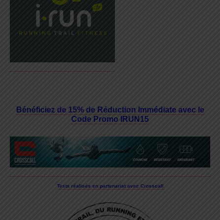
Bénéficiez de 15% de Réduction Immédiate avec le
Code Promo IRUN15
Tests réalisés en partenariat avec Crosscall