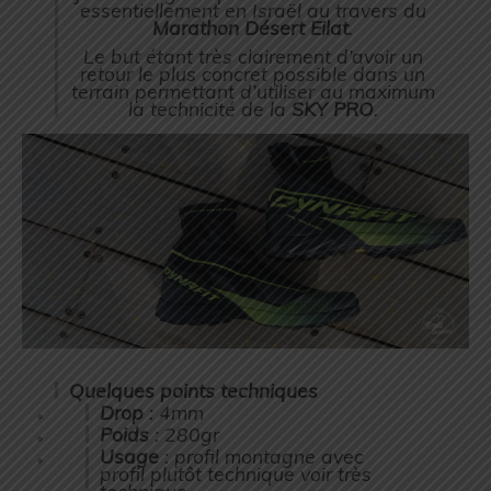
essentiellement en Israël au travers du
Marathon Désert Eilat
.
Le but étant très clairement d’avoir un
retour le plus concret possible dans un
terrain permettant d’utiliser au maximum
la technicité de la
SKY PRO
.
Quelques points techniques
Drop
: 4mm
Poids
: 280gr
Usage
: profil montagne avec
profil plutôt technique voir très