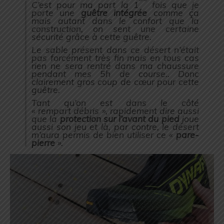
C’est pour ma part la 1
fois que je
porte une
guêtre intégrée
comme ça
mais autant dans le confort que la
construction, on sent une certaine
sécurité grâce à cette guêtre.
Le sable présent dans ce désert n’était
pas forcément très fin mais en tous cas
rien ne sera rentré dans ma chaussure
pendant mes 5h de course.. Donc
clairement gros coup de cœur pour cette
guêtre.
Tant qu’on est dans le côté
« rempart débris », rapidement dire aussi
que la
protection sur l’avant du pied
joue
aussi son jeu et là, par contre, le désert
m’aura permis de bien utiliser ce «
pare-
pierre
».