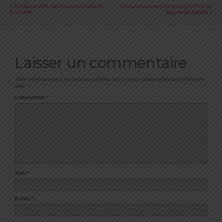
SaintéLyon 2019 : Des Coureurs Mouillés Et
Kineis Adventures : Une Innovation Pour La
Enchantés !
Sécurité Des Sportifs
Laisser un commentaire
Votre adresse e-mail ne sera pas publiée.
Les champs obligatoires sont indiqués
avec
*
Commentaire
*
Nom
*
E-mail
*