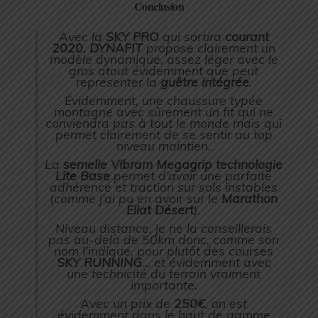
Conclusion
Avec la
SKY PRO
qui sortira
courant
2020
,
DYNAFIT
propose clairement un
modèle dynamique, assez léger avec le
gros atout évidemment que peut
représenter la
guêtre intégrée
.
Évidemment, une chaussure typée
montagne avec sûrement un fit qui ne
conviendra pas à tout le monde mais qui
permet clairement de se sentir au top
niveau maintien.
La
semelle Vibram Megagrip technologie
Lite Base
permet d’avoir une parfaite
adhérence et traction sur sols instables
(
comme j’ai pu en avoir sur le
Marathon
Eilat Désert
).
Niveau distance, je ne la conseillerais
pas au-delà de 50km donc, comme son
nom l’indique, pour plutôt des courses
SKY RUNNING
… et évidemment avec
une technicité du terrain vraiment
importante.
Avec un prix de
250€
, on est
évidemment dans le haut de gamme