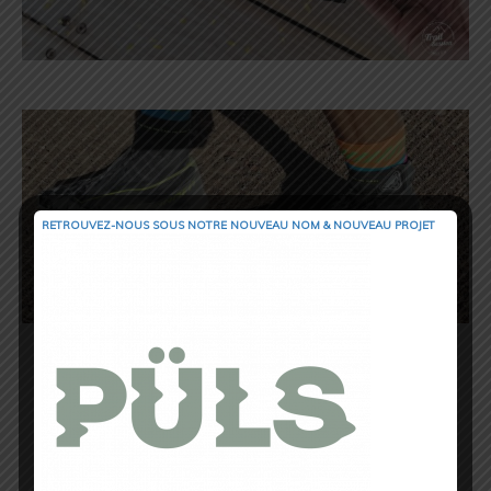
RETROUVEZ-NOUS SOUS NOTRE NOUVEAU NOM & NOUVEAU PROJET
Outre cette guêtre, un poids d’environ
280gr
donc on va dire pas un gros bébé
mais poids correct dans cette catégorie
de chaussures.
Je passe volontairement sur le
drop 4mm
qui est un critère tellement subjectif
(
même si pour ma part vraiment adapté