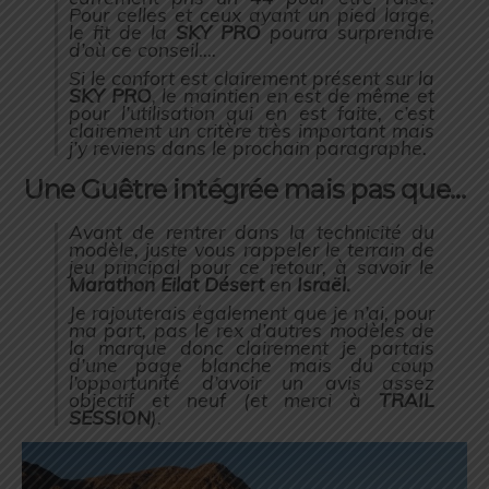
Pour celles et ceux ayant un pied large,
le fit de la
SKY PRO
pourra surprendre
d’où ce conseil….
Si le confort est clairement présent sur la
SKY PRO
, le maintien en est de même et
pour l’utilisation qui en est faite, c’est
clairement un critère très important mais
j’y reviens dans le prochain paragraphe.
Une Guêtre intégrée mais pas que…
Avant de rentrer dans la technicité du
modèle, juste vous rappeler le terrain de
jeu principal pour ce retour, à savoir le
Marathon Eilat Désert
en
Israël.
Je rajouterais également que je n’ai, pour
ma part, pas le rex d’autres modèles de
la marque donc clairement je partais
d’une page blanche mais du coup
l’opportunité d’avoir un avis assez
objectif et neuf (
et merci à
TRAIL
SESSION
).