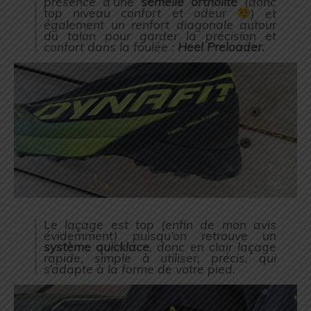
présence d’une
semelle ortholite
(
donc
top niveau confort et odeur
) et
également un renfort diagonale autour
du talon pour garder la précision et
confort dans la foulée :
Heel Preloader.
Le laçage est top (
enfin de mon avis
évidemment
) puisqu’on retrouve un
système quicklace
, donc en clair laçage
rapide, simple à utiliser, précis, qui
s’adapte à la forme de votre pied.