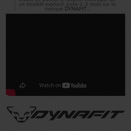
ce modèle explosif, juste 2-3 mots sur la
marque
DYNAFIT
…