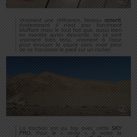
Vraiment une référence. Niveau
amorti
,
évidemment il n’est pas forcément
bluffant mais le tout fait que, aussi bien
en montée qu’en descente, on se sent
vraiment bien tenu, vraiment à l’aise
pour envoyer la sauce sans avoir peur
de se fracasser le pied sur un rocher.
La traction est au top avec cette
SKY
PRO
. Pour le « reste », à noter la