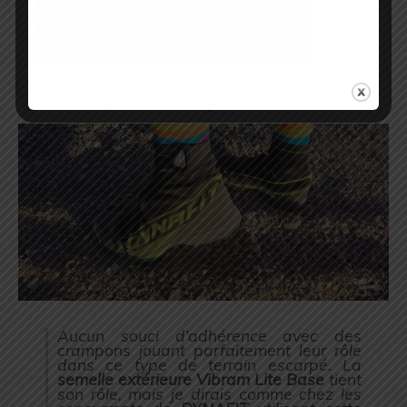
à ma foulée pour maintenant passer sur
la pure technique
).
Donc une chaussure vraiment
dynamique avec une semelle extérieure
qui s’adapte à tous types de terrains (
et
autant dire que j’ai été bien servi dans
mon désert Israélien
).
Aucun souci d’adhérence avec des
crampons jouant parfaitement leur rôle
dans ce type de terrain escarpé. La
semelle extérieure Vibram Lite Base
tient
son rôle, mais je dirais comme chez les