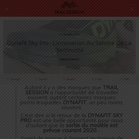
11 Décembre 2019
Dynafit Sky Pro : L’innovation Au Service De La
Technicité
Sébastien Rémond
Partager
Tweeter
Épingler
E-mail
SMS
Autant il y a des marques que
TRAIL
SESSION
a l’opportunité de travailler
souvent, autant certaines marques
parmi lesquelles
DYNAFIT
, un peu moins
souvent.
C’est dire si le retour de la
DYNAFIT SKY
PRO
est une belle opportunité pour nous
d’autant que la
sortie du modèle est
prévue courant 2020
…
Avant de passer à l’aspect technique de