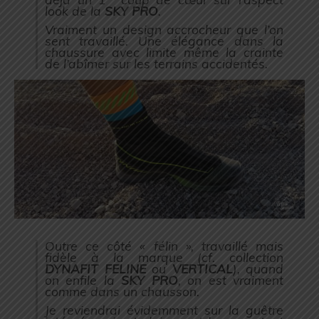
look de la
SKY PRO
.
Vraiment un design accrocheur que l’on
sent travaillé. Une élégance dans la
chaussure avec limite même la crainte
de l’abîmer sur les terrains accidentés.
Outre ce côté « félin », travaillé mais
fidèle à la marque (
cf. collection
DYNAFIT FELINE
ou
VERTICAL
), quand
on enfile la
SKY PRO
, on est vraiment
comme dans un chausson.
Je reviendrai évidemment sur la guêtre