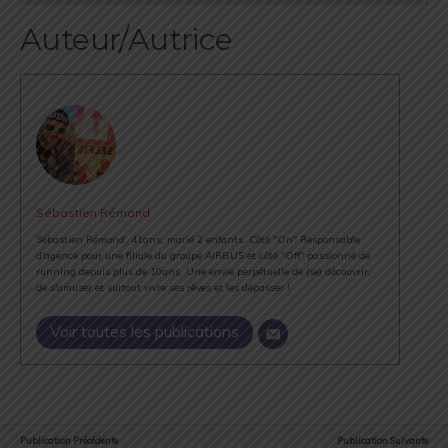
Auteur/Autrice
Sébastien Rémond
Sébastien Rémond, 41ans, marié 2 enfants. Côté "On" Responsable
d'agence pour une filiale du groupe AIRBUS et côté "Off" passionné de
running depuis plus de 10ans. Une envie perpétuelle de (se) découvrir,
de s'amuser et surtout vivre ses rêves et les dépasser !
Voir toutes les publications
Publication Précédente
Publication Suivante