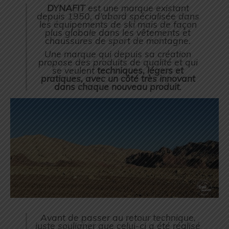
DYNAFIT
est une marque existant
depuis 1950, d’abord spécialisée dans
les équipements de ski mais de façon
plus globale dans les vêtements et
chaussures de sport de montagne.
Une marque qui depuis sa création
propose des produits de qualité et qui
se veulent
techniques, légers et
pratiques, avec un côté très innovant
dans chaque nouveau produit
.
Avant de passer au retour technique,
juste souligner que celui-ci a été réalisé