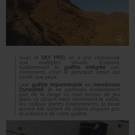
Avec la
SKY PRO,
on a une chaussure
aux multiples atouts. D’abord,
évidemment la
guêtre intégrée
car,
clairement, c’est le principal atout qui
saute aux yeux.
Une
guêtre imperméable
en
membrane
Dynashell
. Je ne parlerais évidemment
pas de la neige vu mon terrain de jeu
dans ce désert mais clairement le sable,
les cailloux (
petits évidemment
), la boue
auront été autant de débris stoppés par
la présence de cette guêtre.