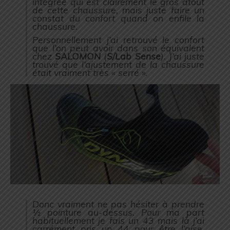
intégrée qui est clairement le gros atout
de cette chaussure, mais juste faire un
constat du confort quand on enfile la
chaussure.
Personnellement j’ai retrouvé le confort
que l’on peut avoir dans son équivalent
chez
SALOMON
(
S/Lab Sense
). J’ai juste
trouvé que l’ajustement de la chaussure
était vraiment très « serré ».
Donc vraiment ne pas hésiter à prendre
½ pointure au-dessus. Pour ma part
habituellement je fais un 43 mais là j’ai
carrément pris un 44 pour être l’aise.