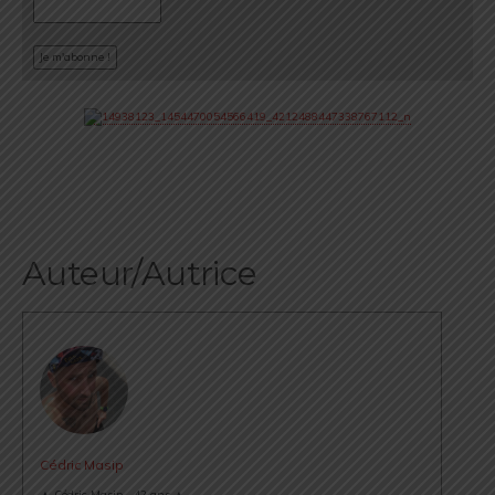
Auteur/Autrice
Cédric Masip
▲ Cédric Masip - 42 ans ▲