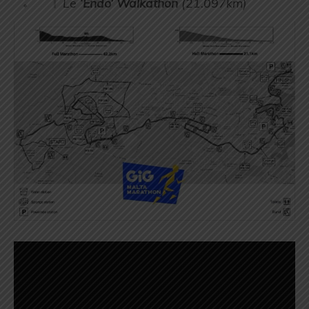
Le ‘
Endo’ Walkathon
(21.097km)