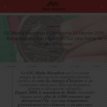
22 Janvier 2019
GIG Malta Marathon – Dimanche 24 Février 2019
: Présentation D’un Marathon Sur Une Petite Île
Chargée D’histoire !
Cédric Masip
Partager
Tweeter
Épingler
E-mail
SMS
Le GIG Malta Marathon
est l’occasion
unique de découvrir les multiples facettes
cachées de
cette île chargée d’histoire
et un
compromis idéal pour allier performance,
détente et découverte culturelle.
Depuis 2009, le marathon de Malte
rassemble
chaque année
plus de 4 000 coureurs qui
découvrent l’île
, sous
une température
généralement très clémente
et
un parcours