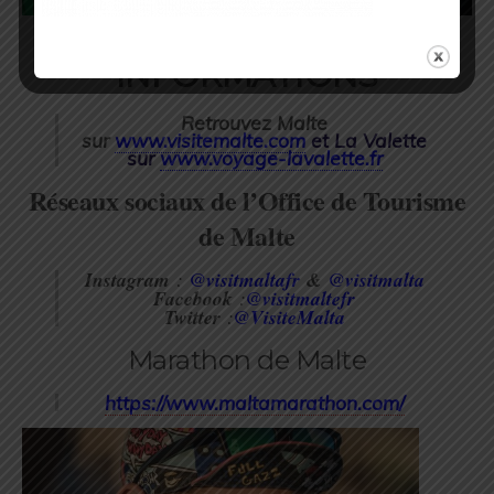
INFORMATIONS
Retrouvez Malte
sur
www.visitemalte.com
et La Valette
sur
www.voyage-lavalette.fr
Réseaux sociaux de l’Office de Tourisme
de Malte
Instagram
:
@visitmaltafr
&
@visitmalta
Facebook
:
@visitmaltefr
Twitter
:
@VisiteMalta
Marathon de Malte
https://www.maltamarathon.com/