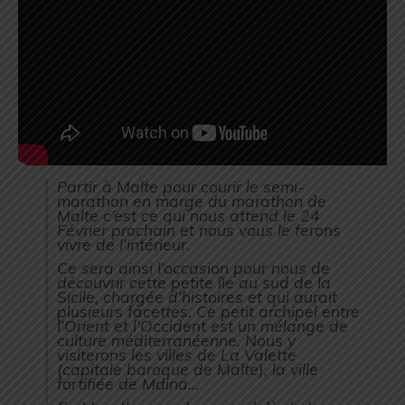
Partir à Malte pour courir le semi-
marathon en marge du marathon de
Malte c’est ce qui nous attend le 24
Février prochain et nous vous le ferons
vivre de l’intérieur.
Ce sera ainsi l’occasion pour nous de
découvrir cette petite île au sud de la
Sicile, chargée d’histoires et qui aurait
plusieurs facettes. Ce petit archipel entre
l’Orient et l’Occident est un mélange de
culture méditerranéenne. Nous y
visiterons les villes de La Valette
(capitale baroque de Malte), la ville
fortifiée de Mdina…