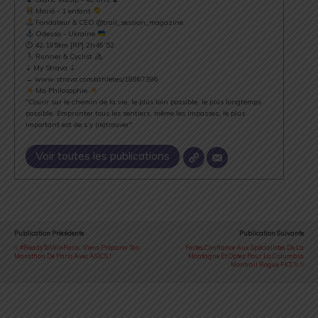
Marié - 1 enfant
Fondateur & CEO @trail_session_magazine
Odessa - Ukraine
⏱ 42.195km [RP] 2h46’52
Runner & Cyclist
⇣ My Strava ⇣
→ www.strava.com/athletes/18867396
Ma Philosophie
"Courir sur le chemin de la vie, le plus loin possible, le plus longtemps
possible. Emprunter tous les sentiers, même les impasses, le plus
important est de s’y (re)trouver".
Voir toutes les publications
Publication Précédente
Publication Suivante
#ReadyToWinParis : Viens Préparer Ton
Faites Confiance Aux Spécialistes De La
Marathon De Paris Avec ASICS !
Montagne Et Optez Pour La Columbia
Montrail Rogue F.K.T. II