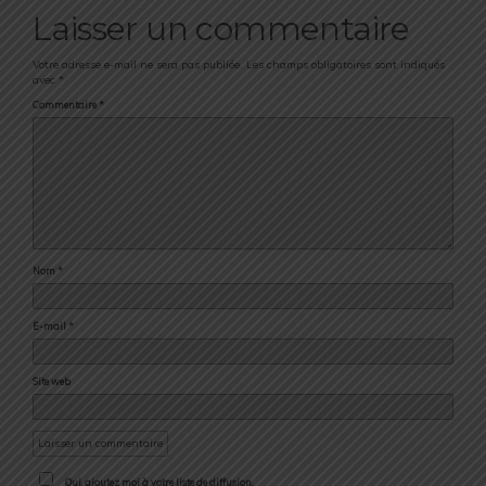
Laisser un commentaire
Votre adresse e-mail ne sera pas publiée.
Les champs obligatoires sont indiqués
avec
*
Commentaire
*
Nom
*
E-mail
*
Site web
Oui, ajoutez moi à votre liste de diffusion.