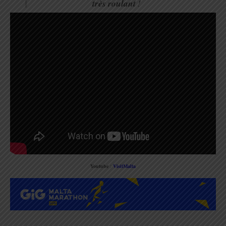
très roulant
!
Youtube
:
VisitMalta