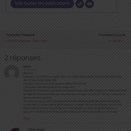
Voir toutes les publications
Publication Précédente
Publication Suivante
Maud Combarieu - Team Hoka
Journey Bar
2 réponses
adam
4 février 2022
Bonjour,
Juste pour vous faire un petit retour sur cette veste que j’ai utilisé aussi bien pour
des sorties randonnée , trek.
Hauteur maximum d’utilisation 4800m d’altitude.
Utilisation par temps de pluie, neige, vent.
Elle est très fine et Je l’apprécie énormément pour son effet coupe vent, respirabilité et
sa légèreté (elle prend très peu de place dans le sac). Ceci dit par temps rude prévoir
de bonnes pré-couches.
Son plus que je ne retrouve pas sur d’autres vestes en gore-tex ce sont les poches
profondes au niveau de la poitrine pour y ranger barres de céréales, mouchoirs,
téléphone ou autres. Ces poches sont bien situées car elles ne gênent pas pour
pouvoir y accéder comme les poches classiques lorsqu’on porte un sac à dos.
Reply
Cédric Masip