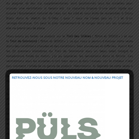
du poignet, et des zip supplémentaires sont positionnés sous les aisselles pour
assurer une ventilation si besoin est. La capuche dispose d’une parti rigide qui
assure l’écoulement naturel de l’eau sur les coté et vous évite de ressembler à Dany
Boon dans le sketch du K-Way ( quoi ? vous ne l’avez pas vu ? ) et d’un
serrage élastique. On peut la plier rapidement et la ranger dans son sac aisément,
elle ne prend pas de place.
Nous avons pu tester ce produit sur le
Trail des Glières
( 50km et 3000D+ ) et sur
le
Trail de Sommand
( 50km et 4000D+ ), ce qui nous a permis d’évaluer cette veste
dans des conditions chaudes et des conditions bien pluvieuses et difficiles. Ayant fait
les 20 premiers kilomètres du Trail de Sommand sous un beau soleil malgré la
température froide du matin, j’ai pu apprécier les sensations dans la Minim. Les
ventilations sous les aisselles m’ont bien servis je dois l’avouer, car la chaleur n’est
pas vraiment l’alliée de ce genre de produit. Néanmoins, la légèreté de cette veste a
tempérée l’effet cocotte minute, mais j’ai du l’enlever dés que ce fut possible, sous
peine de me retrouver trempé par la transpiration. Pour l’effet respirabilité, on
RETROUVEZ-NOUS SOUS NOTRE NOUVEAU NOM & NOUVEAU PROJET
repassera, mais ça, on le savait déjà.
La ou la Gore-Tex prends tout son sens, c’est dans les conditions difficiles et la, avec
le Trail des Glières, je dois dire que l’on a été servi…Une température très basse au
départ de la course, et une tempête sur le plateau, un café et l’addition svp… Soyons
clair, sous la pluie, la veste réagit parfaitement, une étanchéité à tout épreuve et un
confort parfait. Malgré les rafales de vent, je n’ai pas eu de sensation de
froid, j’étais bien isolé et c’est quand même
un sentiment de sécurité
que l’on ressent
quand, face aux éléments, on est bien protégé. Même dans les
moments très difficiles, la capuche ne m’a jamais gênée, cela s’ajuste parfaitement.
Au total, j’ai passé 7h30 avec ce produit sur moi avec des conditions mêlant pluie,
vent et température très basse. En terme d’équipements additionnels, je n’avais
qu’une première couche simple et des manchettes, je n’ai jamais eu froid.