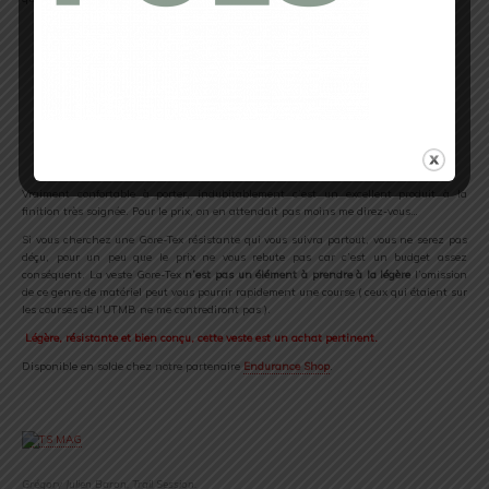
.
.
Vraiment confortable à porter, indubitablement c’est un excellent produit à la
finition très soignée. Pour le prix, on en attendait pas moins me direz-vous…
​Si vous cherchez une Gore-Tex résistante qui vous suivra partout, vous ne serez pas
déçu, pour un peu que le prix ne vous rebute pas car c’est un budget assez
conséquent. La veste Gore-Tex
n’est pas un élément à prendre à la légère
l’omission
de ce genre de matériel peut vous pourrir rapidement une course ( ceux qui étaient sur
les courses de l’UTMB ne me contrediront pas ).
Légère, résistante et bien conçu, cette veste est un achat pertinent.
Disponible en solde chez notre partenaire
Endurance Shop
.
.
Grégory Julien Baron, Trail Session.