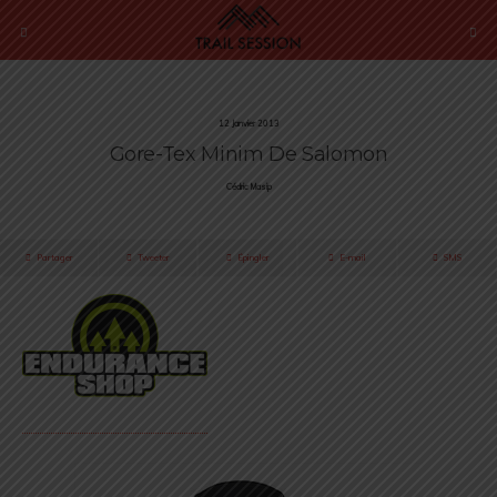
12 Janvier 2013
Gore-Tex Minim De Salomon
Cédric Masip
Partager
Tweeter
Épingler
E-mail
SMS