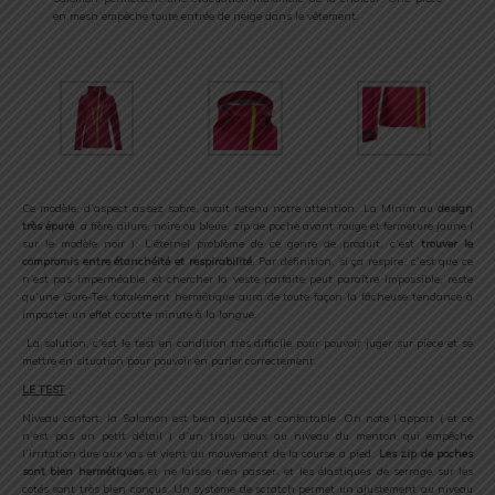
en mesh empêche toute entrée de neige dans le vêtement.
.
.
Ce modèle, d’aspect assez sobre, avait retenu notre attention. La Minim au
design
très épuré
, a fière allure, noire ou bleue, zip de poche avant rouge et fermeture jaune (
sur le modèle noir ). L’éternel problème de ce genre de produit, c’est
trouver le
compromis entre étanchéité et respirabilité
. Par définition, si ça respire, c’est que ce
n’est pas imperméable, et chercher la veste parfaite peut paraître impossible, reste
qu’une Gore-Tex totalement hermétique aura de toute façon la fâcheuse tendance à
impacter un effet cocotte minute à la longue.
La solution, c’est le test en condition très difficile pour pouvoir juger sur pièce et se
mettre en situation pour pouvoir en parler correctement.
LE TEST
:
Niveau confort, la Salomon est bien ajustée et confortable. On note l’apport ( et ce
n’est pas un petit détail ) d’un tissu doux au niveau du menton qui empêche
l’irritation due aux vas et vient du mouvement de la course à pied.
Les zip de poches
sont bien hermétiques
et ne laisse rien passer, et les élastiques de serrage sur les
cotés sont très bien conçus. Un système de scratch permet un ajustement au niveau