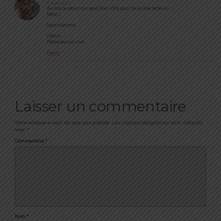
5 février 2022
Au top ce retour qui sera bien utile pour les autres lecteurs !
Merci !
Sportivement,
Cédric
Rédacteur en chef
Reply
Laisser un commentaire
Votre adresse e-mail ne sera pas publiée.
Les champs obligatoires sont indiqués
avec
*
Commentaire
*
Nom
*