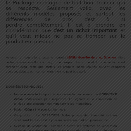
le Package montagne de tout bon Traileur qui
se respecte. Seulement voila, avec les
différents modèles proposés et surtout les
différences de prix, c’est à si
perdre complètement. Il est à prendre en
considération que
c’est un achat important
, et
qu’il vaut mieux ne pas se tromper sur le
produit en question.
.
​Aujourd’hui nous allons tester la nouvelle
MINIM Gore-Tex de chez Salomon
. Alors
certes, nous avons affaire à une grande marque très connue, et dans ce cas la, on est
rarement déçu, reste que parfois, les produits même réputés peuvent comporter
quelques défauts et inconvénients, rien ne peut être parfait.
.
DONNÉES TECHNIQUES
:
Nouvelle veste technique très fonctionnelle avec membrane
GORE-TEX®
Active Shell
encore plus respirante. La légèreté et la compressibilité
alliées à une protection optimale contre les intempéries.
Poids :
420gr
( 340 pour les femmes ).
Composition : Le GORE-TEX® Active protège de l’humidité tout en
améliorant la respirabilité pour un confort optimal en pleine action.
Système de ventilation : Simples à ouvrir, les systèmes de ventilation
Salomon permettent une évacuation maximale de la chaleur. Une pièce