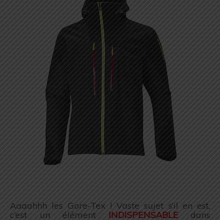
Aaaahhh les Gore-Tex ! Vaste sujet s’il en est,
c’est un élément
INDISPENSABLE
dans