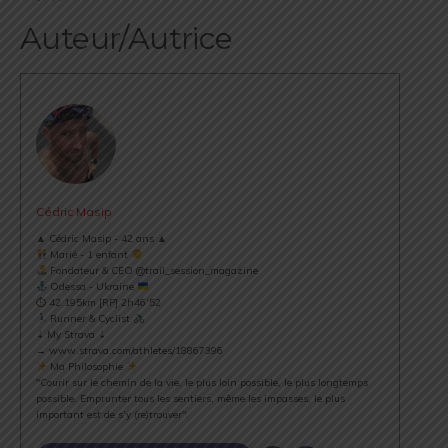
Auteur/Autrice
Cédric Masip
▲ Cédric Masip - 42 ans ▲
Marié - 1 enfant
Fondateur & CEO @trail_session_magazine
Odessa - Ukraine
⏱ 42.195km [RP] 2h46’52
Runner & Cyclist
⇣ My Strava ⇣
→ www.strava.com/athletes/18867396
Ma Philosophie
"Courir sur le chemin de la vie, le plus loin possible, le plus longtemps
possible. Emprunter tous les sentiers, même les impasses, le plus
important est de s’y (re)trouver".