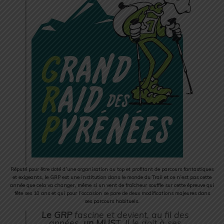
Réputé pour être doté d’une organisation au top et profitant de parcours fantastiques
et exigeants, le GRP est une institution dans le monde du Trail et ce n’est pas cette
année que cela va changer, même si un vent de fraîcheur souffle sur cette épreuve qui
fête ses 10 ans et qui pour l’occasion se pare de deux modifications majeures dans
ses parcours habituels.
Le GRP
fascine et devient, au fil des
années,
un MUS
T. Il le doit à ses