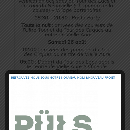
vérification des sacs du Tour des Lacs et
du Tour du Néouvielle (Chapiteau de la
course) – Village partenaires
18:30 – 20:30 :
Pasta Party
Toute la nuit
: arrivées des coureurs de
l’Ultra Tour et du Tour des Cirques au
centre de Vielle Aure
Samedi 26 août
02:00 :
arrivées des premiers du Tour
des Cirques au centre de Vielle Aure
05:00 :
Départ du Tour des Lacs depuis
le centre de Vielle Aure (Office de
Tourisme)
06:00 – 07:30 :
Retrait des dossards et
RETROUVEZ-NOUS SOUS NOTRE NOUVEAU NOM & NOUVEAU PROJET
vérification des sacs du Tour du
Néouvielle (lieu à définir)
07:00 – 08:00 :
Départs échelonnés de
la 5ème étape du Pyrénées Tour
Trail sur le parcours du Tour du
Néouvielle depuis le centre de Saint Lary
Soulan (Office de Tourisme), dans l’ordre
du classement de la veille
08:00 :
Départ du Tour du