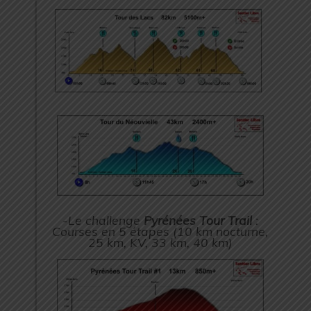
-Le challenge
Pyrénées Tour Trail
:
Courses en 5 étapes (10 km nocturne,
25 km, KV, 33 km, 40 km)