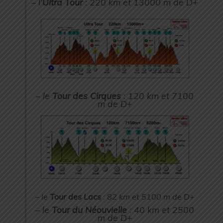
– l’
Ultra Tour
: 220 km et 13000 m de D+
– le
Tour des Cirques
: 120 km et 7100
m de D+
– le
Tour des Lacs
: 82 km et 5100 m de D+
– le
Tour du Néouvielle
: 40 km et 2500
m de D+