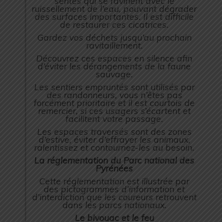
sentes qui se ravinent avec le
ruissellement de l’eau, pouvant dégrader
des surfaces importantes. Il est difficile
de restaurer ces cicatrices.
Gardez vos déchets jusqu’au prochain
ravitaillement.
Découvrez ces espaces en silence afin
d’éviter les dérangements de la faune
sauvage.
Les sentiers empruntés sont utilisés par
des randonneurs, vous n’êtes pas
forcément prioritaire et il est courtois de
remercier, si ces usagers s’écartent et
facilitent votre passage.
Les espaces traversés sont des zones
d’estive, éviter d’effrayer les animaux,
ralentissez et contournez-les au besoin.
La réglementation du Parc national des
Pyrénées
Cette réglementation est illustrée par
des pictogrammes d’information et
d’interdiction que les coureurs retrouvent
dans les parcs nationaux.
Le bivouac et le feu