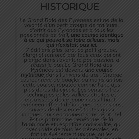
HISTORIQUE
Le Grand Raid des Pyrénées est né de la
volonté d’un petit groupe de traileurs,
d’offrir aux Pyrénées et à tous les
passionnés de trail,
une course identique
à ce qui pouvait se faire ailleurs, mais
qui n’existait pas ici
.
7 éditions plus tard, ce petit groupe,
élargi et renforcé par tous ceux qui ont
plongé dans l’aventure par passion, a
réussi le pari.Le Grand Raid des
Pyrénées est devenu
une course
mythique
dans l’univers du trail. Chaque
coureur rêve de boucler au moins un fois
cette course, réputée comme l’une des
plus dures du circuit. Les sentiers très
techniques et les vallées étroites et
encaissées de ce jeune massif haut-
pyrénéen offrent de longues ascensions,
suivies de descentes toutes aussi
longues qui s’enchainent sans répit. Tel
est le patrimoine génétique de la
l’ambiance et l’esprit de convivialité, qui
avec l’aide de tous les bénévoles, en
fait un événement unique, où les