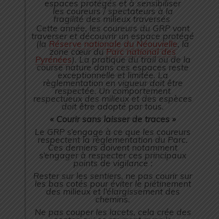
espaces protégés et à sensibiliser
les coureurs / spectateurs à la
fragilité des milieux traversés
Cette année, les coureurs du GRP vont
traverser et découvrir un espace protégé
(la
Réserve nationale du Néouvielle
, la
zone cœur du
Parc national des
Pyrénées
). La pratique du trail ou de la
course nature dans ces espaces reste
exceptionnelle et limitée. La
règlementation en vigueur doit être
respectée. Un comportement
respectueux des milieux et des espèces
doit être adopté par tous.
« Courir sans laisser de traces »
Le GRP s’engage à ce que les coureurs
respectent la règlementation du Parc.
Ces derniers doivent notamment
s’engager à respecter ces principaux
points de vigilance :
Rester sur les sentiers, ne pas courir sur
les bas cotés pour éviter le piétinement
des milieux et l’élargissement des
chemins.
Ne pas couper les lacets, cela crée des