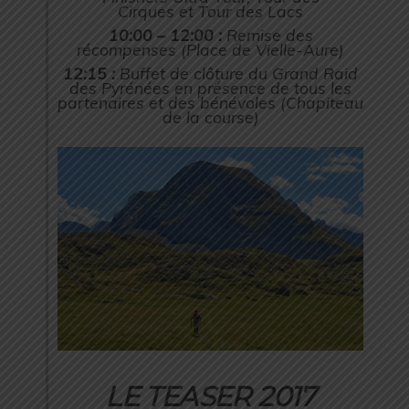
Cirques et Tour des Lacs
10:00 – 12:00 :
Remise des
récompenses (Place de Vielle-Aure)
12:15 :
Buffet de clôture du Grand Raid
des Pyrénées en présence de tous les
partenaires et des bénévoles (Chapiteau
de la course)
LE TEASER 2017