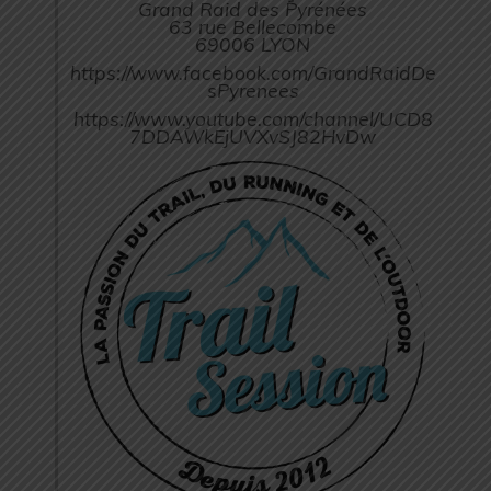
Grand Raid des Pyrénées
63 rue Bellecombe
69006 LYON
https://www.facebook.com/GrandRaidDe
sPyrenees
https://www.youtube.com/channel/UCD8
7DDAWkEjUVXvSJ82HvDw