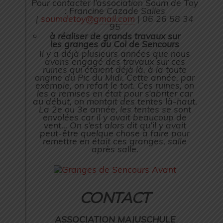
Pour contacter l’association Soum de Toy
: Francine Cazade Salles
|
soumdetoy@gmail.com
| 06 26 58 34
95
à réaliser de grands travaux sur
les granges du Col de Sencours
Il y a déjà plusieurs années que nous
avons engagé des travaux sur ces
ruines qui étaient déjà là, à la toute
origine du Pic du Midi. Cette année, par
exemple, on refait le toit. Ces ruines, on
les a remises en état pour s’abriter car
au début, on montait des tentes là-haut.
La 2e ou 3e année, les tentes se sont
envolées car il y avait beaucoup de
vent… On s’est alors dit qu’il y avait
peut-être quelque chose à faire pour
remettre en était ces granges, salle
après salle.
CONTACT
ASSOCIATION MAJUSCHULE