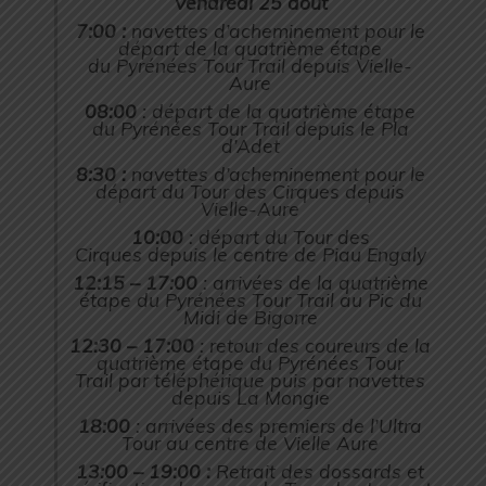
Vendredi 25 août
7:00 :
navettes d’acheminement pour le
départ de la quatrième étape
du Pyrénées Tour Trail depuis Vielle-
Aure
08:00
: départ de la quatrième étape
du Pyrénées Tour Trail depuis le Pla
d’Adet
8:30 :
navettes d’acheminement pour le
départ du Tour des Cirques depuis
Vielle-Aure
10:00
: départ du Tour des
Cirques depuis le centre de Piau Engaly
12:15 – 17:00
: arrivées de la quatrième
étape du Pyrénées Tour Trail au Pic du
Midi de Bigorre
12:30 – 17:00
: retour des coureurs de la
quatrième étape du Pyrénées Tour
Trail par téléphérique puis par navettes
depuis La Mongie
18:00
: arrivées des premiers de l’Ultra
Tour au centre de Vielle Aure
13:00 – 19:00 :
Retrait des dossards et