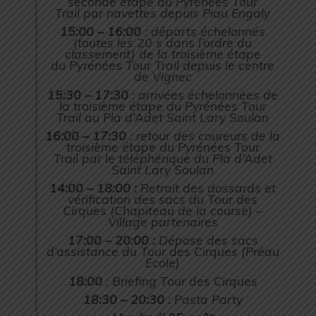
seconde étape du Pyrénées Tour
Trail par navettes depuis Piau Engaly
15:00 – 16:00
: départs échelonnés
(toutes les 20 s dans l’ordre du
classement) de la troisième étape
du Pyrénées Tour Trail depuis le centre
de Vignec
15:30 – 17:30
: arrivées échelonnées de
la troisième étape du Pyrénées Tour
Trail au Pla d’Adet Saint Lary Soulan
16:00 – 17:30
: retour des coureurs de la
troisième étape du Pyrénées Tour
Trail par le téléphérique du Pla d’Adet
Saint Lary Soulan
14:00 – 18:00 :
Retrait des dossards et
vérification des sacs du Tour des
Cirques (Chapiteau de la course) –
Village partenaires
17:00 – 20:00 :
Dépose des sacs
d’assistance du Tour des Cirques (Préau
Ecole)
18:00
: Briefing Tour des Cirques
18:30 – 20:30
: Pasta Party