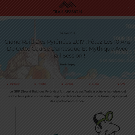
20 Août 2017
Grand Raid Des Pyrénées 2017 : Fêtez Les 10 Ans
De Cette Course Dantesque Et Mythique Avec
Trail Session !
Romain Sempey
Partager
Tweeter
Épingler
E-mail
SMS
Le GRP (Grand Raid des Pyrénées) fait partie de ces Trails à échelle humaine, qui
sont à tous prix à cocher dans l’agenda de tous les amoureux de beaux paysages et
des sports d’endurance.