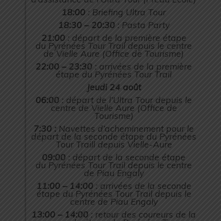
18:00
: Briefing Ultra Tour
18:30 – 20:30
: Pasta Party
21:00
: départ de la première étape
du Pyrénées Tour Trail depuis le centre
de Vielle Aure (Office de Tourisme)
22:00 – 23:30
: arrivées de la première
étape du Pyrénées Tour Trail
Jeudi 24 août
06:00
: départ de l’Ultra Tour depuis le
centre de Vielle Aure (Office de
Tourisme)
7:30 :
Navettes d’acheminement pour le
départ de la seconde étape du Pyrénées
Tour Traill depuis Vielle-Aure
09:00
: départ de la seconde étape
du Pyrénées Tour Trail depuis le centre
de Piau Engaly
11:00 – 14:00
: arrivées de la seconde
étape du Pyrénées Tour Trail depuis le
centre de Piau Engaly
13:00 – 14:00
: retour des coureurs de la