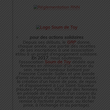
pour des actions solidaires
Depuis ses débuts, le
GRP
donne,
chaque année, une partie des recettes
de ses inscriptions à une association
et/ou à un projet d’engagement solidaire.
En 2017
, nous soutenons
l’association
Soum de Toy
dédiée aux
femmes en rémission d’un cancer du
sein, menée tambour battant par
Francine Cazade-Salles et une bande
d’amis réunis autour d’une même cause :
la création d’un havre de paix, de repos
et d’apaisement à Luz Saint-Sauveur
(Hautes-Pyrénées, 65) pour des femmes
en période de rémission d’un cancer du
sein (séjours d’une semaine vouée à la
remise à l’activité physique, au lâcher
prise, à l’échange et au partage).