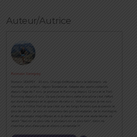
Auteur/Autrice
Romain Sempey
Romain SEMPEY : 43 ans, Chargé d'affaires dans le bâtiment, vie
maritale, un enfant, région Bordelaise. Adepte des sports collectifs
depuis l'âge de 7 ans, je pratique le Running depuis 12 ans et le Trail
Running depuis 9 ans. Ce que j'aime dans cette discipline c'est l'effort
qui dure longtemps et la gestion de celui-ci. Voilà pourquoi je me suis
vite mis à l'Ultra Trail et que c'est sur les longs formats que je prends le
plus de plaisir. Je suis un amoureux des grands espaces, de la montagne
et des paysages magnifiques et si je devais suivre une seule devise, ce
serait "Seul on va plus vite, à plusieurs on va plus loin", alors ne
cherchez plus d'excuses et allons y ensemble !!!