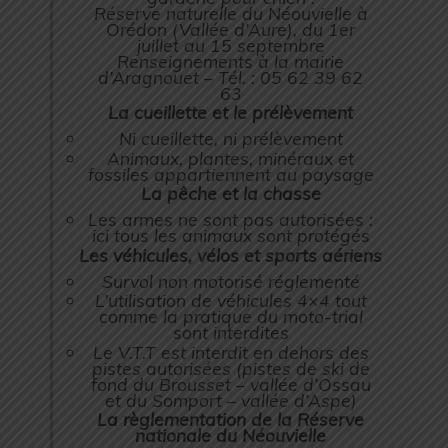
Réserve naturelle du Néouvielle à
Orédon (Vallée d’Aure), du 1er
juillet au 15 septembre
Renseignements à la mairie
d’Aragnouet – Tél. : 05 62 39 62
63
La cueillette et le prélèvement
Ni cueillette, ni prélèvement
Animaux, plantes, minéraux et
fossiles appartiennent au paysage
La pêche et la chasse
Les armes ne sont pas autorisées :
ici tous les animaux sont protégés
Les véhicules, vélos et sports aériens
Survol non motorisé réglementé
L’utilisation de véhicules 4×4 tout
comme la pratique du moto-trial
sont interdites
Le V.T.T est interdit en dehors des
pistes autorisées (pistes de ski de
fond du Brousset – vallée d’Ossau
et du Somport – vallée d’Aspe)
La règlementation de la Réserve
nationale du Néouvielle