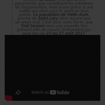
passionnés que constituent les membres
de l’organisation, mais aussi grâce à une
vallée qui vibre pour le sport en tous
points.
La population de Vielle-Aure
,
proche de
Saint Lary
vibre durant tout
un week end. C’est donc avec fierté, que
Trail Session
sera une nouvelle fois
présent afin de couvrir l’évènement qui
aura lieu du
23 au 27 août 2017
.