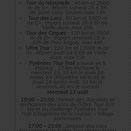
Tour du Néouvielle
: 40 km et 2500
m de D+, départ samedi 26 à 8h
de Saint-Lary-Soulan, max 11h
Tour des Lacs
: 80 km et 5000 m
de D+, départ samedi 26 à 5h de
Vielle-Aure, max 25h
Tour des Cirques
: 120 km et 7000
m de D+, départ vendredi 25 à
10h de Piau-Engaly, max 44h
Ultra Tour
: 220 km et 13000 m de
D+, départ jeudi 24 à 6h de Vielle-
Aure, max 72h
Pyrénées Tour Trail
(course en 5
étapes) : 10 km nocturne le
mercredi 23, 25 km le jeudi 24
matin, KV (Kilomètre Vertical) le
jeudi 24 après-midi, 33 km le
vendredi, 40 km le samedi
Mercredi 23 août
15:00 – 21:00 :
Retrait des dossards et
vérification des sacs de l’Ultra Tour 220
km et du challenge Pyrénées Tour
Trail (Chapiteau de la course) – Village
partenaires
17:00 – 21:00 :
Dépose des sacs
d’assistance de l’Ultra Tour (Préau Ecole)