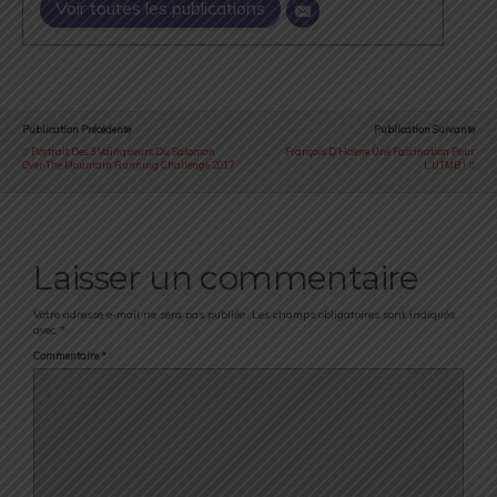
Voir toutes les publications
Publication Précédente
Publication Suivante
Portrait Des 3 Vainqueurs Du Salomon
François D'Haene Une Fascination Pour
Over The Mountain Running Challenge 2017
L'UTMB !
Laisser un commentaire
Votre adresse e-mail ne sera pas publiée.
Les champs obligatoires sont indiqués
avec
*
Commentaire
*