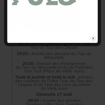
Néouvielle depuis le centre de Saint Lary
Soulan (Office de Tourisme)
11:30 :
Arrivée des premiers de la
cinquième étape du Pyrénées Tour
Trail sur la Place de Vielle-Aure
12:30 :
Arrivée des premiers du Tour du
Néouvielle sur la Place de Vielle-Aure
15:00 :
Arrivée des premiers du Tour des
Lacs sur la Place de Vielle-Aure
16:00
: Retour des sacs base vie Ultra
Tour et Tour des Cirques
20:00 :
Arrivée des derniers du Tour du
Néouvielle
20:00 :
Remise des récompenses
du Tour du Néouvielle et du du Pyrénées
Tour Trail (Place de Vielle-Aure)
Toute la journée et toute la nuit
: arrivées
des coureurs de l’Ultra Tour, du Tour des
Cirques et du Tour des Lacs au centre
de Vielle Aure
Dimanche 27 août
06:00 :
Arrivée des derniers
Finishers Ultra Tour, Tour des