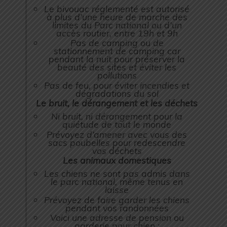
Le bivouac réglementé est autorisé
à plus d’une heure de marche des
limites du Parc national ou d’un
accès routier, entre 19h et 9h
Pas de camping ou de
stationnement de camping car
pendant la nuit pour préserver la
beauté des sites et éviter les
pollutions
Pas de feu, pour éviter incendies et
dégradations du sol
Le bruit, le dérangement et les déchets
Ni bruit, ni dérangement pour la
quiétude de tout le monde
Prévoyez d’amener avec vous des
sacs poubelles pour redescendre
vos déchets
Les animaux domestiques
Les chiens ne sont pas admis dans
le parc national, même tenus en
laisse
Prévoyez de faire garder les chiens
pendant vos randonnées
Voici une adresse de pension ou
garderie pour chien :