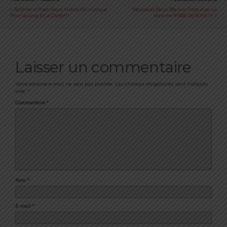
Te Q’Hierro Fresh Foam Hierro V3 :-) Conçue
Récupérez De La Tête Aux Pieds Avec La
Pour Le Long Et Le Confort !
Gamme RY400 De SKINS !!!
Laisser un commentaire
Votre adresse e-mail ne sera pas publiée.
Les champs obligatoires sont indiqués
avec
*
Commentaire
*
Nom
*
E-mail
*