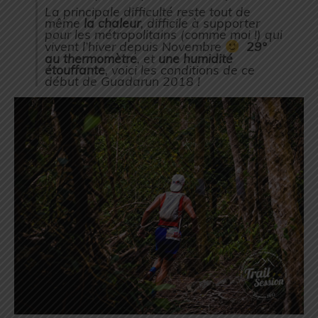
La principale difficulté reste tout de
même
la chaleur
, difficile à supporter
pour les métropolitains (comme moi !) qui
vivent l’hiver depuis Novembre
29°
au thermomètre
, et
une humidité
étouffante
, voici les conditions de ce
début de Guadarun 2018 !