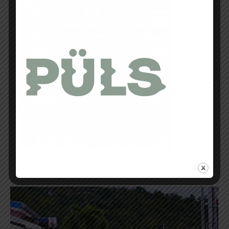
et des niveaux bien différents, mais
chacun a un passé sportif
impressionnant et
l’objectif principal
reste le même pour tous : prendre du
plaisir
Au delà de cette ambiance,
les décors
de la Guadarun sont assez
paradisiaques !
Malgré la chaleur, on ne
peut qu’apprécier ces passages en bord
de mer, au milieu de petits villages
typiques, ou encore ces longs moment à
« jardiner » entre les branches et racines
de la forêt équatoriale.
Ce n’est pas
toujours simple à courir…mais c’est
vraiment beau
Ma course à moi !
Pour le moment, tout se passe plutôt
bien