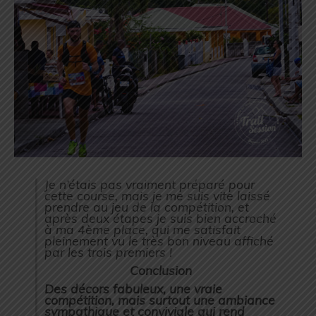
Je n’étais pas vraiment préparé pour
cette course, mais je me suis vite laissé
prendre au jeu de la compétition, et
après deux étapes je suis bien accroché
à ma 4ème place, qui me satisfait
pleinement vu le très bon niveau affiché
par les trois premiers !
Conclusion
Des décors fabuleux, une vraie
compétition, mais surtout une ambiance
sympathique et conviviale qui rend