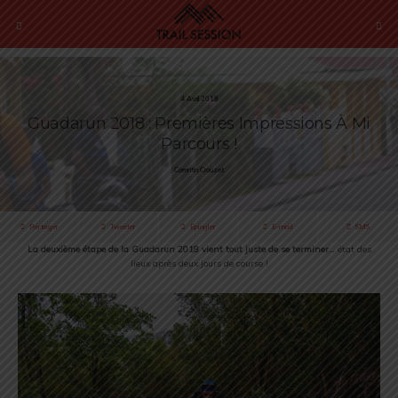
4 Avril 2018
Guadarun 2018 : Premières Impressions À Mi
Parcours !
Corentin Crouzet
Partager
Tweeter
Épingler
E-mail
SMS
La deuxième étape de la Guadarun 2018 vient tout juste de se terminer…
état des
lieux après deux jours de course !