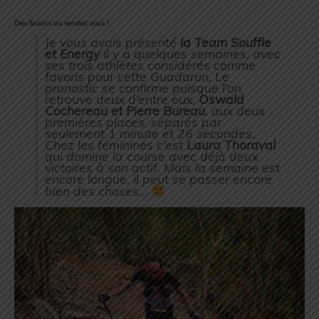
Des favoris au rendez vous !
Je vous avais présenté
la Team Souffle
et Energy
il y a quelques semaines, avec
ses trois athlètes considérés comme
favoris pour cette Guadarun. Le
pronostic se confirme puisque l’on
retrouve deux d’entre eux,
Oswald
Cochereau et Pierre Bureau
, aux deux
premières places, séparés par
seulement 1 minute et 26 secondes.
Chez les féminines c’est
Laura Thoraval
qui domine la course avec déjà deux
victoires à son actif. Mais la semaine est
encore longue, il peut se passer encore
bien des choses…