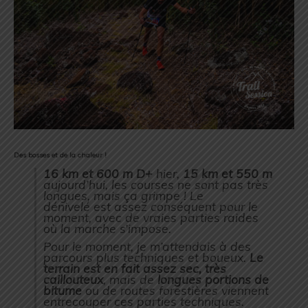
Des bosses et de la chaleur !
16 km et 600 m D+
hier,
15 km et 550 m
aujourd’hui, les courses ne sont pas très
longues, mais ça grimpe ! Le
dénivelé est assez conséquent pour le
moment, avec de vraies parties raides
où la marche s’impose.
Pour le moment, je m’attendais à des
parcours plus techniques et boueux.
Le
terrain est en fait assez sec, très
caillouteux
, mais de
longues portions de
bitume
ou de routes forestières viennent
entrecouper ces parties techniques.