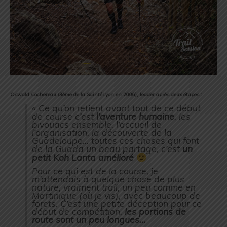
Oswald Cochereau (3ème de la SaintéLyon en 2006), leader après deux étapes :
« Ce qu’on retient avant tout de ce début
de course c’est
l’aventure humaine
, les
bivouacs ensemble, l’accueil de
l’organisation, la découverte de la
Guadeloupe… toutes ces choses qui font
de la Guada un beau partage, c’est
un
petit Koh Lanta amélioré
Pour ce qui est de la course, je
m’attendais à quelque chose de plus
nature, vraiment trail, un peu comme en
Martinique (où je vis), avec beaucoup de
forets. C’est une petite déception pour ce
début de compétition,
les portions de
route sont un peu longues…