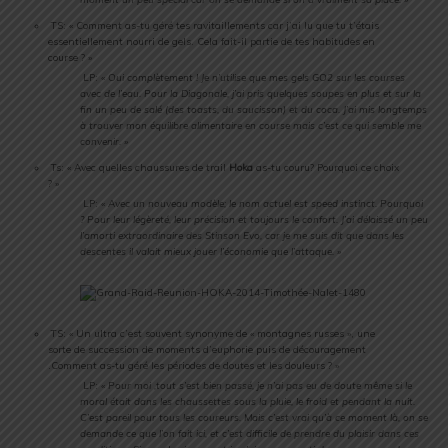
TS: « Comment as-tu géré tes ravitaillements car j’ai lu que tu t’étais
essentiellement nourri de gels. Cela fait-il partie de tes habitudes en
course ? »
LP: «
Oui complètement ! Je n’utilise que mes gels GO2 sur les courses
avec de l’eau. Pour la Diagonale, j’ai pris quelques soupes en plus et sur la
fin un peu de salé (des toasts, du saucisson) et du coca. J’ai mis longtemps
à trouver mon équilibre alimentaire en course mais c’est ce qui semble me
convenir. »
Ts: « Avec quelles chaussures de trail
Hoka
as-tu couru? Pourquoi ce choix
? »
LP: «
Avec un nouveau modèle; le nom actuel est speed instinct. Pourquoi
? Pour leur légèreté, leur précision et toujours le confort. J’ai délaissé un peu
l’amorti extraordinaire des Stinson Evo, car je me suis dit que dans les
descentes il valait mieux jouer l’économie que l’attaque. »
TS: « Un ultra c’est souvent synonyme de « montagnes russes », une
sorte de succession de moments d’euphorie puis de découragement
.Comment as-tu géré les périodes de doutes et les douleurs ? »
LP: «
Pour moi ,tout s’est bien passé, je n’ai pas eu de doute même si le
moral était dans les chaussettes sous la pluie, le froid et pendant la nuit.
C’est pareil pour tous les coureurs. Mais c’est vrai qu’à ce moment là, on se
demande ce que l’on fait ici, et c’est difficile de prendre du plaisir dans ces