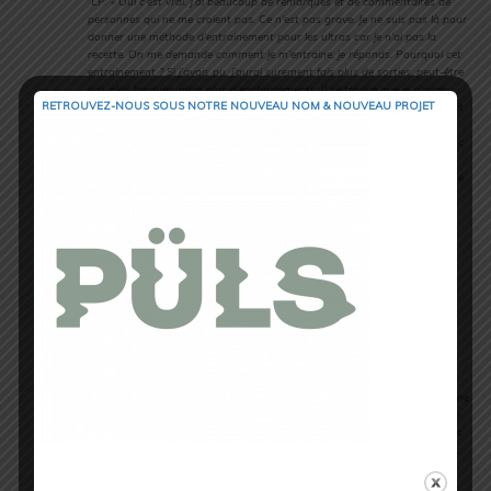
LP: «
Oui c’est vrai. J’ai beaucoup de remarques et de commentaires de
personnes qui ne me croient pas. Ce n’est pas grave. Je ne suis pas là pour
donner une méthode d’entrainement pour les ultras car je n’ai pas la
recette. On me demande comment je m’entraine, je réponds. Pourquoi cet
entrainement ? Si j’avais pu, j’aurai surement fais plus de sorties, peut-être
pas plus longues, mais plus d’enchainements. Il se trouve que je n’avais
RETROUVEZ-NOUS SOUS NOTRE NOUVEAU NOM & NOUVEAU PROJET
pas plus de temps à consacrer. De toute manière je ne pense pas qu’il soit
nécessaire dans mon cas de faire plus long. J’ai accumulé pas mal de
courses dans la saison (26 jours de courses en ski alpinisme et trail). Donc
les sorties longues je les fais à ce moment là. Pour les championnats de
France j’avais travaillé la vitesse avec un fractionné inhabituel. Après je me
suis concentré sur le dénivelé pour me faire (refaire) les jambes. C’est vrai
que la plus longue sortie faisait 20kms le we avant de venir à la Réunion
mais il y avait 2000m D+…
Sur une course aussi longue, je pense qu’il faut arriver assez frais. »
TS : « Faisons un petit bilan de ta saison avec entre autres une 3ème
place aux championnats de France de trail long, et une 8ème à la
6000D. Es-tu comblé ou au contraire as-tu quelques regrets ou des
rendez-vous manqués ? »
LP: «
Je suis comblé aucun soucis. Je n’ai pas raté de rendez-vous, J’ai pu
faire les courses que je souhaitais sans trop penser à la suite. Faire
l’impasse sur une course qui me faisait envie afin de me préserver pour une
course que je ne veux pas rater, je l’ai fait par le passé et j’ai quand même
raté ma course… Alors je ne mise plus tout sur une course et je les prends
les unes après les autres. A la 6000D ,que tu cites j’ai été déçu. Au départ,
j’y suis allé uniquement pour la qualification pour les championnats.
ème
Cependant lorsqu’à 20km de l’arrivée tu es 3
, tu te mets à espérer.