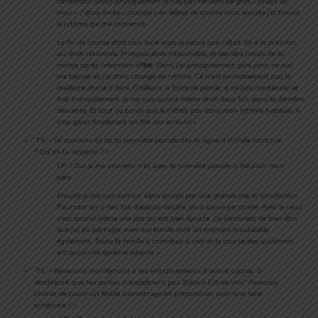
conditions. Sinon physiquement je n’ai pas ressenti de gros « coups de
mou ». J’’étais limite « crampé » en début de course mais ensuite j’ai trouvé
le rythme qui me convenait.
La fin de course était plus dure mais je pense que c’était dû à la pression
qui était retombée. François était intouchable, et derrière j’avais de la
marge après l’abandon d’
Iker
. Donc j’ai principalement géré pour ne pas
me blesser et j’ai donc changé de rythme. Ce n’est probablement pas la
meilleure chose à faire. D’ailleurs, à force de penser à ne pas me blesser et
finir tranquillement, je me suis quand même étalé deux fois dans la dernière
descente. Et tout ça parce que je n’étais pas dans mon rythme habituel. A
trop gérer finalement on fait des erreurs! »
TS: « Te souviens-tu de ta première pensée dès la ligne d’arrivée franchie
? Qu’as-tu ressenti ? »
LP: «
Oui je me souviens très bien, la première pensée a été pour mon
père…
Ensuite je me suis surtout senti envahi par une grande joie et satisfaction
Pourtant on a rien fait d’extraordinaire, on a sauvé personne. Avec le recul
c’est quand même une joie qui est bien égoïste. Ce sentiment de bien-être
que j’ai pu partager avec ma famille était un moment inoubliable
également. Toute la famille a contribué à cela et la course des assistants
est aussi une épreuve intense. »
TS: « Revenons maintenant à tes entraînements d’avant course. Il
semblerait que tes sorties n’excédaient pas 20kms! Est-ce vrai? Pourquoi
choisir de courir un faible kilométrage en préparation pour une telle
échéance ? »