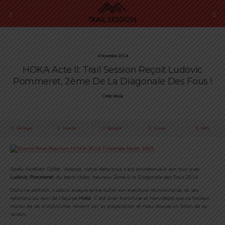
4 Novembre 2014
HOKA Acte II: Trail Session Reçoit Ludovic
Pommeret, 2ème De La Diagonale Des Fous !
Cédric Masip
Partager
Tweeter
Épingler
E-mail
SMS
Après Aurélien Collet, Valessa, notre rédactrice s’est entretenue à son tour avec
Ludovic Pommeret
, du team Hoka, heureux 2ème à la Diagonale des Fous 2014
Dans ce portrait, Ludovic évoque entre autre son aventure réunionnaise, et ses
relations au sein de l’équipe
Hoka
. C’est avec franchise et honnêteté que ce traileur
mordu de ski d’alpinisme, revient sur sa préparation et nous dresse un bilan de sa
saison.