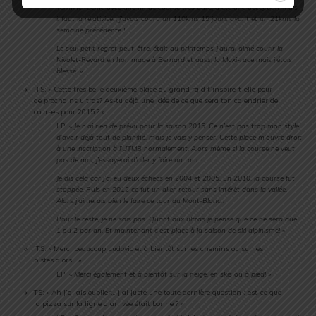
Terminer 8ème avec une fin de course très dure, a été une déception. Mais
il faut la relativiser, j’avais couru un 110kms 15 jours avant et un 21kms la
semaine précédente !
Le seul petit regret peut-être, était au printemps J’aurai aimé courir la
Nivolet-Revard en hommage à Bernard et aussi la Maxi-race mais j’étais
blessé. »
TS: « Cette très belle deuxième place au grand raid t’inspire-t-elle pour
de prochains ultras? As-tu déjà une idée de ce que sera ton calendrier de
courses pour 2015 ? »
LP: «
Je n’ai rien de prévu pour la saison 2015. Ce n’est pas trop mon style
d’avoir déjà tout de planifié, mais je vais y penser. Cette place m’ouvre droit
à une inscription à l’UTMB normalement. Alors même si la course ne veut
pas de moi, j’essayerai d’aller y faire un tour !
Je dis cela car j’ai eu deux échecs en 2004 et 2005. En 2010, la course fut
stoppée. Puis en 2012 ce fut un aller-retour sans intérêt dans la vallée.
Alors j’aimerais bien le faire ce tour du Mont-Blanc !
Pour le reste, je ne sais pas. Quant aux ultras je pense que ce ne sera que
1 ou 2 par an. Et maintenant c’est place à la saison de ski alpinisme! »
TS: « Merci beaucoup Ludovic et à bientôt sur les chemins ou sur les
pistes alors ! »
LP: «
Merci également et à bientôt sur la neige, en skis ou à pied! »
TS: « Ah j’allais oublier… J’ai juste une toute dernière question : est-ce que
la pizza sur la ligne d’arrivée était bonne ? »