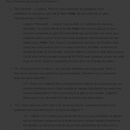
Une interview exclusive Trail Session !
Trail Session : « Ludovic, Peux-tu nous raconter les quelques jours
précédant la course au sein de la Team
Hoka
, et nous décrire un peu
l’ambiance qui y régnait? »
Ludovic Pommeret : «
L’avant course était un mélange de vacances
familiales : la vrai famille et la famille
Hoka
. Nous avons passé un bon
moment ensemble au gite l’Echapée Belle (qui porte bien son nom) pour
préparer cette course. Nous avons fait quelques séances photos et des
vidéos pour
Hoka
. Puis chacun a préparé la course à sa manière. Mais
nous nous retrouvions pour un repas commun. Aurélien, sa femme, la
famille de Julien et ma famille, sommes allés au volcan la veille de la course.
Ce fut une sortie une peu longue de 5h-5h30 avec quelques coups de soleil
mais au final c’était un agréable moment pour se changer les idées
. »
TS: « Faire partie d’un team, c’est penser stratégie pour le groupe. Mais il
faut aussi réaliser une performance individuelle. Comment as-tu composé
avec ces deux objectifs ? »
LP: «
Pour moi l’objectif était principalement collectif. Je ne pensais pas au
podium individuel mais c’était jouable en équipe. Maintenant ça reste une
course individuelle et il faut que chacun la gère à sa manière. L’objectif
étant pour tous de rallier l’arrivée et de faire de notre mieux. »
TS: « Nous sommes enfin dans les starting-blocks. Comment te sens-tu à
quelques minutes de franchir la ligne de départ ? »
LP: «
Même si on a beaucoup de doutes les jours qui précèdent, le départ
est un moment unique et on a envie de partir surtout quand l’ambiance
est terrible. Se retrouver auprès de grands spécialistes de l’ultra est un
moment un peu spécial car on se demande si on a vraiment sa place. »