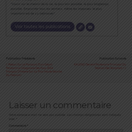
"Courir sur le chemin de la vie, le plus loin possible, le plus longtemps
possible. Emprunter tous les sentiers, même les impasses, le plus
important est de s’y (re)trouver".
Voir toutes les publications
Publication Précédente
Publication Suivante
Retour Sur Le Parcours D'un Géant
KALENJI Devient Partenaire Principal Du
Pendant La Diagonale Des Fous 2014:
Festival Des Templiers !
François D'Haene Sur La Plus Haute Marche
Du Podium!
Laisser un commentaire
Votre adresse e-mail ne sera pas publiée.
Les champs obligatoires sont indiqués
avec
*
Commentaire
*