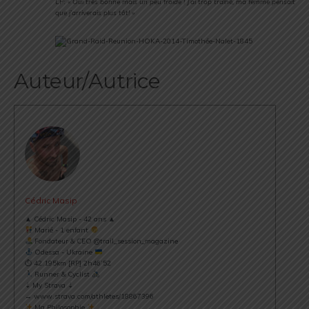
LP: «
Oui très bonne mais un peu froide ! J’ai trop traîné, ma femme pensait
que j’arriverais plus tôt! »
Auteur/Autrice
Cédric Masip
▲ Cédric Masip - 42 ans ▲
Marié - 1 enfant
Fondateur & CEO @trail_session_magazine
Odessa - Ukraine
⏱ 42.195km [RP] 2h46’52
Runner & Cyclist
⇣ My Strava ⇣
→ www.strava.com/athletes/18867396
Ma Philosophie