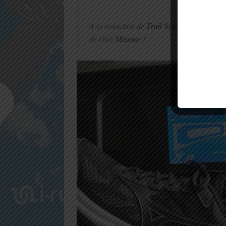
A la rédaction de
Trail Session
, nous avon
de chez
Mizuno
!