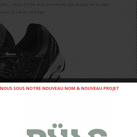
re… mais il n’en reste pas moins que lorsqu’on se situe
aux, le choix est large.
NOUS SOUS NOTRE NOUVEAU NOM & NOUVEAU PROJET