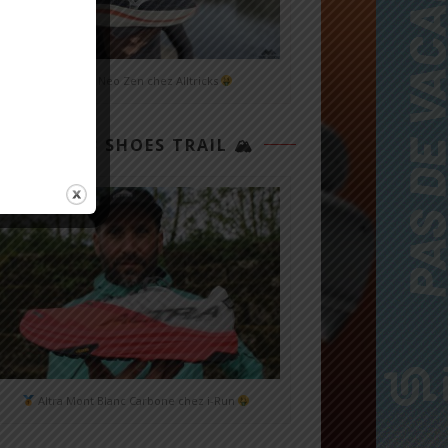
Mizuno Neo Zen chez Alltricks
TOP 3 SHOES TRAIL 🏔
Altra Mont Blanc Carbone chez i-Run