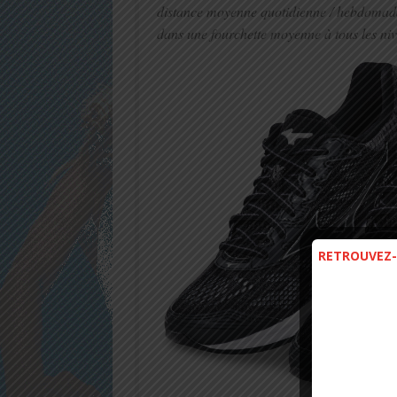
distance moyenne quotidienne / hebdomadai
dans une fourchette moyenne à tous les nive
RETROUVEZ-