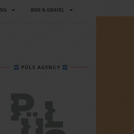
ING
BIKE & GRAVEL
PÜLS AGENCY