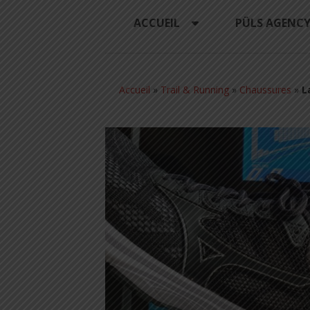
ACCUEIL
PÜLS AGENC
Accueil
»
Trail & Running
»
Chaussures
»
L