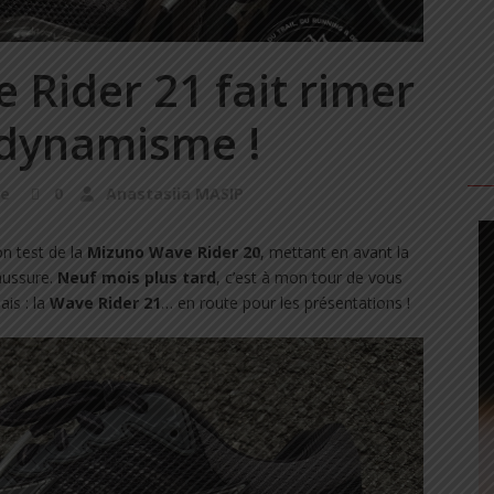
 Rider 21 fait rimer
 dynamisme !
ke
0
Anastasiia MASIP
n test de la
Mizuno Wave Rider 20
, mettant en avant la
aussure.
Neuf mois plus tard
, c’est à mon tour de vous
ais : la
Wave Rider 21
… en route pour les présentations !