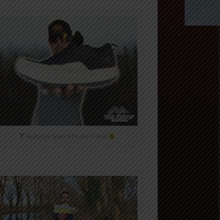
Arc'teryx Sylan GTX chez i-Run