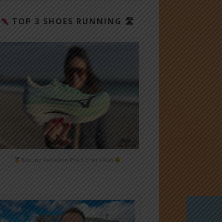
TOP 3 SHOES RUNNING 🛣
Mizuno Rebellion Pro 3 chez i-Run