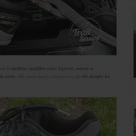
tit le
meilleur équilibre entre légèreté, amorti et
la route
, elle saura aussi vous prouver qu’
elle dompte les