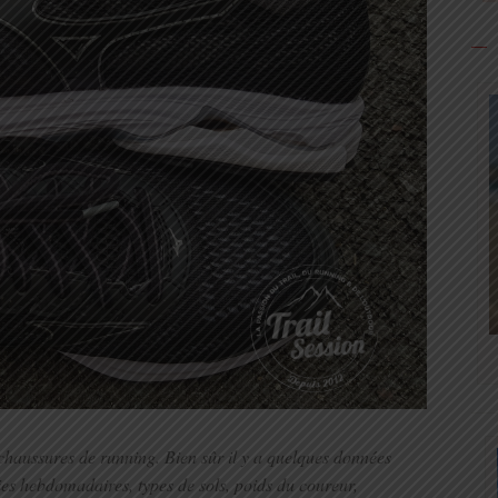
 chaussures de running. Bien sûr il y a quelques données
es hebdomadaires, types de sols, poids du coureur,