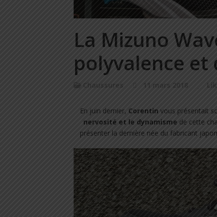
La Mizuno Wave
polyvalence et
Chaussures
11 mars 2018
Li
En juin dernier,
Corentin
vous présentait so
nervosité et le dynamisme
de cette ch
présenter la dernière née du fabricant japon