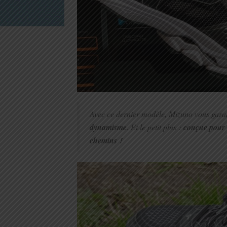
Avec ce dernier modèle, Mizuno vous garan
dynamisme
. Et le petit plus :
conçue pour 
chemins !