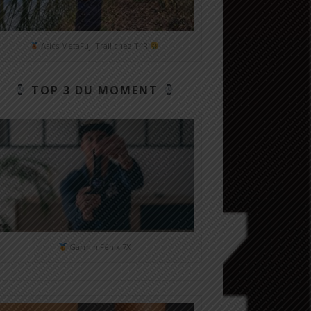
Asics MetaFuji Trail chez T4R
TOP 3 DU MOMENT
Garmin Fénix 7X